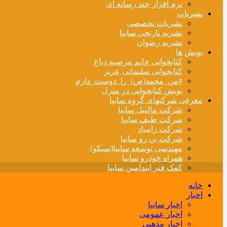
نرم افزار چند رسانه ای
نشریات
نشریات تخصصی
نشریه نارنجی سایپا
نشریه رضوان
پویش ها
کتابخوانی خانم مرضیه دباغ
کتابخوانی سلیمانی عزیز
#من_محمد(ص)_را_دوست_دارم
پویش کتابخوانی در منزل
معرفی شرکتهای گروه سایپا
شرکت مالیبل سایپا
شرکت طیف سایپا
شرکت زامیاد
شرکت بن رو سایپا
مهندسی توسعه سایپا(سیکو)
همراه خودرو سایپا
کمک فنر ایندامین سایپا
خانه
اخبار
اخبار سایپا
اخبار عمومی
اخبار مذهبی