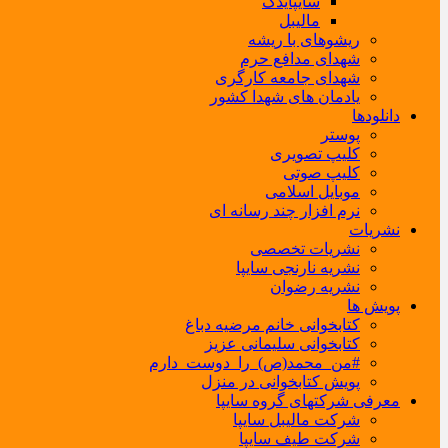
سایپایدک
مالیبل
ریشوهای با ریشه
شهدای مدافع حرم
شهدای جامعه کارگری
یادمان های شهدا کشور
دانلودها
پوستر
کلیپ تصویری
کلیپ صوتی
موبایل اسلامی
نرم افزار چند رسانه ای
نشریات
نشریات تخصصی
نشریه نارنجی سایپا
نشریه رضوان
پویش ها
کتابخوانی خانم مرضیه دباغ
کتابخوانی سلیمانی عزیز
#من_محمد(ص)_را_دوست_دارم
پویش کتابخوانی در منزل
معرفی شرکتهای گروه سایپا
شرکت مالیبل سایپا
شرکت طیف سایپا