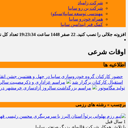
شرکت زامیاد
شرکت بن رو سایپا
مهندسی توسعه سایپا(سیکو)
همراه خودرو سایپا
کمک فنر ایندامین سایپا
افزونه جلالی را نصب کنید.
22 صفر 1448
ساعت
19:23:36
تعداد کل نوشت
اوقات شرعی
اطلاعیه ها
حضور کارکنان گروه خودروسازی سایپا در چهل و هفتمین جشن انقل
استقبال کارکنان برگزار شد
مراسم عزاداری و ذکرمصیبت سالرو
تولید مگاموتور
مراسم بزرگداشت سالروز آزادسازی خرمشهر در 
برچسب » رشته های رزمی
1 سال قبل
با تلاش همکار شرکت قالبهای بزرگ صنعتی سایپا