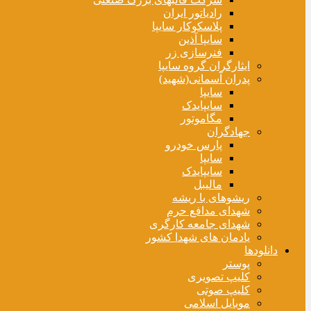
رادیاتور ایران
پلاسکوکار سایپا
سایپا آذین
فنرسازی زر
ایثارگران گروه سایپا
پدران آسمانی(شهید)
سایپا
سایپایدک
مگاموتور
جهادگران
پارس خودرو
سایپا
سایپایدک
مالیبل
ریشوهای با ریشه
شهدای مدافع حرم
شهدای جامعه کارگری
یادمان های شهدا کشور
دانلودها
پوستر
کلیپ تصویری
کلیپ صوتی
موبایل اسلامی