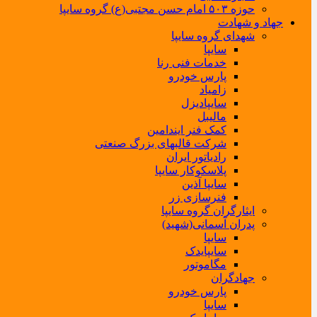
حوزه ۵۰۳ امام حسن مجتبی(ع) گروه سایپا
جهاد و شهادت
شهدای گروه سایپا
سایپا
خدمات فنی رنا
پارس خودرو
زامیاد
سایپادیزل
مالیبل
کمک فنر ایندامین
شرکت قالبهای بزرگ صنعتی
رادیاتور ایران
پلاسکوکار سایپا
سایپا آذین
فنرسازی زر
ایثارگران گروه سایپا
پدران آسمانی(شهید)
سایپا
سایپایدک
مگاموتور
جهادگران
پارس خودرو
سایپا