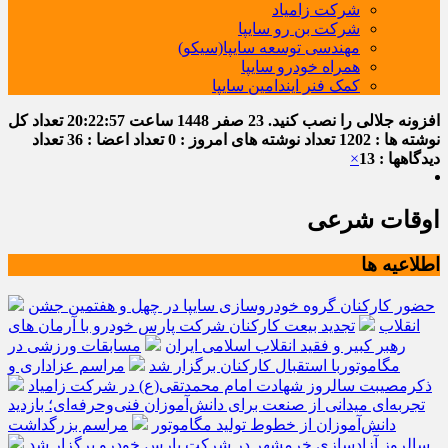
شرکت زامیاد
شرکت بن رو سایپا
مهندسی توسعه سایپا(سیکو)
همراه خودرو سایپا
کمک فنر ایندامین سایپا
افزونه جلالی را نصب کنید.
23 صفر 1448
ساعت
20:22:57
تعداد کل
نوشته ها : 1202
تعداد نوشته های امروز : 0
تعداد اعضا : 36
تعداد
دیدگاهها : 13
×
اوقات شرعی
اطلاعیه ها
حضور کارکنان گروه خودروسازی سایپا در چهل و هفتمین جشن
انقلاب
تجدید بیعت کارکنان شرکت پارس خودرو با آرمان های
رهبر کبیر و فقید انقلاب اسلامی ایران
مسابقات ورزشی در
مگاموتوربا استقبال کارکنان برگزار شد
مراسم عزاداری و
ذکرمصیبت سالروز شهادت امام محمدتقی(ع) در شرکت زامیاد
تجربه‌ای میدانی از صنعت برای دانش‌آموزان فنی‌وحرفه‌ای؛ بازدید
دانش‌آموزان از خطوط تولید مگاموتور
مراسم بزرگداشت
سالروز آزادسازی خرمشهر در شرکت پارس خودرو برگزار شد