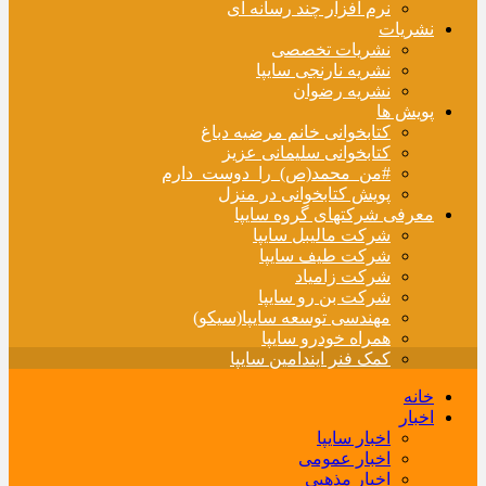
نرم افزار چند رسانه ای
نشریات
نشریات تخصصی
نشریه نارنجی سایپا
نشریه رضوان
پویش ها
کتابخوانی خانم مرضیه دباغ
کتابخوانی سلیمانی عزیز
#من_محمد(ص)_را_دوست_دارم
پویش کتابخوانی در منزل
معرفی شرکتهای گروه سایپا
شرکت مالیبل سایپا
شرکت طیف سایپا
شرکت زامیاد
شرکت بن رو سایپا
مهندسی توسعه سایپا(سیکو)
همراه خودرو سایپا
کمک فنر ایندامین سایپا
خانه
اخبار
اخبار سایپا
اخبار عمومی
اخبار مذهبی