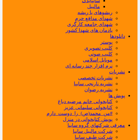
سایپایدک
مالیبل
ریشوهای با ریشه
شهدای مدافع حرم
شهدای جامعه کارگری
یادمان های شهدا کشور
دانلودها
پوستر
کلیپ تصویری
کلیپ صوتی
موبایل اسلامی
نرم افزار چند رسانه ای
نشریات
نشریات تخصصی
نشریه نارنجی سایپا
نشریه رضوان
پویش ها
کتابخوانی خانم مرضیه دباغ
کتابخوانی سلیمانی عزیز
#من_محمد(ص)_را_دوست_دارم
پویش کتابخوانی در منزل
معرفی شرکتهای گروه سایپا
شرکت مالیبل سایپا
شرکت طیف سایپا