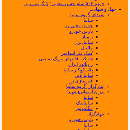
حوزه ۵۰۳ امام حسن مجتبی(ع) گروه سایپا
جهاد و شهادت
شهدای گروه سایپا
سایپا
خدمات فنی رنا
پارس خودرو
زامیاد
سایپادیزل
مالیبل
کمک فنر ایندامین
شرکت قالبهای بزرگ صنعتی
رادیاتور ایران
پلاسکوکار سایپا
سایپا آذین
فنرسازی زر
ایثارگران گروه سایپا
پدران آسمانی(شهید)
سایپا
سایپایدک
مگاموتور
جهادگران
پارس خودرو
سایپا