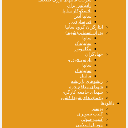
رادیاتور ایران
پلاسکوکار سایپا
سایپا آذین
فنرسازی زر
ایثارگران گروه سایپا
پدران آسمانی(شهید)
سایپا
سایپایدک
مگاموتور
جهادگران
پارس خودرو
سایپا
سایپایدک
مالیبل
ریشوهای با ریشه
شهدای مدافع حرم
شهدای جامعه کارگری
یادمان های شهدا کشور
دانلودها
پوستر
کلیپ تصویری
کلیپ صوتی
موبایل اسلامی