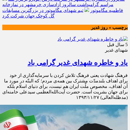
مراسم گرامیداشت سالروز آزادسازی خرمشهر در نمازخانه
فاطمیه مگاموتور
تیم شهدای مگاموتور در بزرگترین مسابقات
گل کوچک جهان شرکت کرد
برچسب » روز غدیر
5 سال قبل
شهدای غدیر
یاد و خاطره شهدای غدیر گرامی باد
فرهنگ شهادت یعنی فرهنگ تلاش کردن با سرمایه‌گذاری از خود
برای اهداف بلندمدّت مشترک بین همه‌ی مردم؛ که البتّه در مورد ما
آن اهداف، مخصوص ملّت ایران هم نیست، برای دنیای اسلام بلکه
برای جهان بشریت است. حضرت آيت‌الله‌العظمی سيدعلی خامنه‌ای
(مد‌ظله‌العالی) ۱۳۹۳/۱۱/۲۷