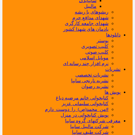
سایپایدک
مالیبل
ریشوهای با ریشه
شهدای مدافع حرم
شهدای جامعه کارگری
یادمان های شهدا کشور
دانلودها
پوستر
کلیپ تصویری
کلیپ صوتی
موبایل اسلامی
نرم افزار چند رسانه ای
نشریات
نشریات تخصصی
نشریه نارنجی سایپا
نشریه رضوان
پویش ها
کتابخوانی خانم مرضیه دباغ
کتابخوانی سلیمانی عزیز
#من_محمد(ص)_را_دوست_دارم
پویش کتابخوانی در منزل
معرفی شرکتهای گروه سایپا
شرکت مالیبل سایپا
شرکت طیف سایپا