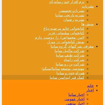
نرم افزار چند رسانه ای
نشریات
نشریات تخصصی
نشریه نارنجی سایپا
نشریه رضوان
پویش ها
کتابخوانی خانم مرضیه دباغ
کتابخوانی سلیمانی عزیز
#من_محمد(ص)_را_دوست_دارم
پویش کتابخوانی در منزل
معرفی شرکتهای گروه سایپا
شرکت مالیبل سایپا
شرکت طیف سایپا
شرکت زامیاد
شرکت بن رو سایپا
مهندسی توسعه سایپا(سیکو)
همراه خودرو سایپا
کمک فنر ایندامین سایپا
خانه
اخبار
اخبار سایپا
اخبار عمومی
اخبار مذهبی