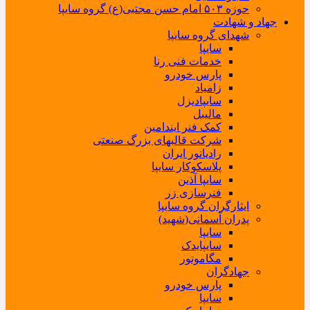
حوزه ۵۰۳ امام حسن مجتبی(ع) گروه سایپا
جهاد و شهادت
شهدای گروه سایپا
سایپا
خدمات فنی رنا
پارس خودرو
زامیاد
سایپادیزل
مالیبل
کمک فنر ایندامین
شرکت قالبهای بزرگ صنعتی
رادیاتور ایران
پلاسکوکار سایپا
سایپا آذین
فنرسازی زر
ایثارگران گروه سایپا
پدران آسمانی(شهید)
سایپا
سایپایدک
مگاموتور
جهادگران
پارس خودرو
سایپا