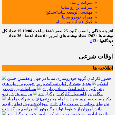
شرکت زامیاد
شرکت بن رو سایپا
مهندسی توسعه سایپا(سیکو)
همراه خودرو سایپا
کمک فنر ایندامین سایپا
افزونه جلالی را نصب کنید.
25 صفر 1448
ساعت
15:10:07
تعداد کل
نوشته ها : 1202
تعداد نوشته های امروز : 0
تعداد اعضا : 36
تعداد
دیدگاهها : 13
×
اوقات شرعی
اطلاعیه ها
حضور کارکنان گروه خودروسازی سایپا در چهل و هفتمین جشن
انقلاب
تجدید بیعت کارکنان شرکت پارس خودرو با آرمان های
رهبر کبیر و فقید انقلاب اسلامی ایران
مسابقات ورزشی در
مگاموتوربا استقبال کارکنان برگزار شد
مراسم عزاداری و
ذکرمصیبت سالروز شهادت امام محمدتقی(ع) در شرکت زامیاد
تجربه‌ای میدانی از صنعت برای دانش‌آموزان فنی‌وحرفه‌ای؛ بازدید
دانش‌آموزان از خطوط تولید مگاموتور
مراسم بزرگداشت
سالروز آزادسازی خرمشهر در شرکت پارس خودرو برگزار شد