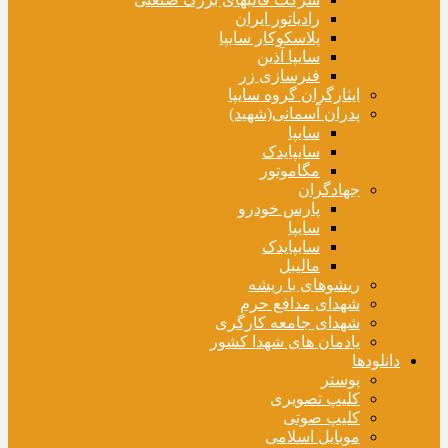
رادیاتور ایران
پلاسکوکار سایپا
سایپا آذین
فنرسازی زر
ایثارگران گروه سایپا
پدران آسمانی(شهید)
سایپا
سایپایدک
مگاموتور
جهادگران
پارس خودرو
سایپا
سایپایدک
مالیبل
ریشوهای با ریشه
شهدای مدافع حرم
شهدای جامعه کارگری
یادمان های شهدا کشور
دانلودها
پوستر
کلیپ تصویری
کلیپ صوتی
موبایل اسلامی