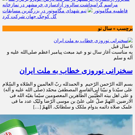
مراسم گرامیداشت سالروز آزادسازی خرمشهر در نمازخانه
فاطمیه مگاموتور
تیم شهدای مگاموتور در بزرگترین مسابقات
گل کوچک جهان شرکت کرد
برچسب » سال نو
6 سال قبل
به مناسبت آغاز سال نو و عید مبعث پیامبر اعظم صلی‌الله علیه و
آله و سلم
سخنرانی نوروزی خطاب به ملت ایران
بسم الله الرّحمن الرّحیم و الحمدلله ربّ العالمین و الصّلاه و السّلام
علی سیّدنا و نبیّنا ابی‌القاسم المصطفیٰ محمّد (صلّی الله علیه و آله)
و علی اهل بیته الطّیّبین الطّاهرین المعصومین سیّما بقیّه الله فی
الارضین. اللهمّ صلّ علی علیّ بن موسی الرّضا ولیّک عدد ما فی
علمک صلاه دائمه بدوام ملکک و سلطانک. اللهمّ […]