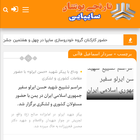
حضور کارکنان گروه خودروسازی سایپا در چهل و هفتمین جشن انق
برچسب » سردار اسماعیل قاآنی
وداع با پیکر شهید «حسن ایرلو» با حضور
مقامات کشوری و لشکری
مراسم تشییع شهید حسن ایرلو سفیر
جمهوری اسلامی ایران در یمن با حضور
مسئولان کشوری و لشکری برگزار شد.
4 سال قبل
پیکر شهید ایرلو در امام‌زاده صالح (ع) واقع در
تجریش در جوار شهیدان والامقام و شهید دکتر
محسن فخری‌زاده به خاک سپرده شد.