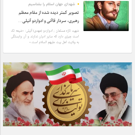
شهدای جهان اسلام را بشناسیم
تصویر کمتر دیده شده از مقام معظم
رهبری، سردار قاآنی و ادواردو آنیلی…
شهید تازه مسلمان ; ادواردو (مهدی) آنیلی: «شیعه تک
است چیزی دارد که سایر ادیان ندارند و آن وابستگی
به ولایت اهل بیت علیهم السلام است.»
4 سال قبل