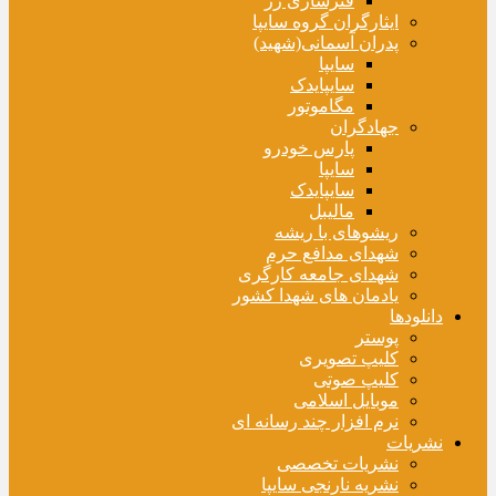
فنرسازی زر
ایثارگران گروه سایپا
پدران آسمانی(شهید)
سایپا
سایپایدک
مگاموتور
جهادگران
پارس خودرو
سایپا
سایپایدک
مالیبل
ریشوهای با ریشه
شهدای مدافع حرم
شهدای جامعه کارگری
یادمان های شهدا کشور
دانلودها
پوستر
کلیپ تصویری
کلیپ صوتی
موبایل اسلامی
نرم افزار چند رسانه ای
نشریات
نشریات تخصصی
نشریه نارنجی سایپا