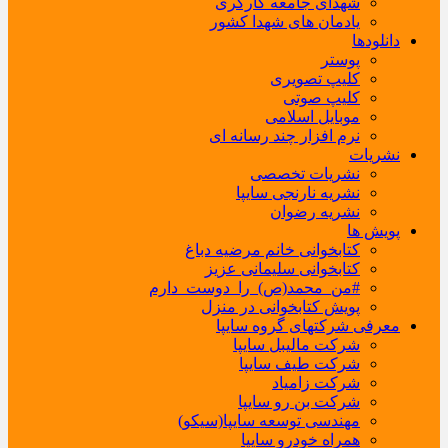
شهدای جامعه کارگری
یادمان های شهدا کشور
دانلودها
پوستر
کلیپ تصویری
کلیپ صوتی
موبایل اسلامی
نرم افزار چند رسانه ای
نشریات
نشریات تخصصی
نشریه نارنجی سایپا
نشریه رضوان
پویش ها
کتابخوانی خانم مرضیه دباغ
کتابخوانی سلیمانی عزیز
#من_محمد(ص)_را_دوست_دارم
پویش کتابخوانی در منزل
معرفی شرکتهای گروه سایپا
شرکت مالیبل سایپا
شرکت طیف سایپا
شرکت زامیاد
شرکت بن رو سایپا
مهندسی توسعه سایپا(سیکو)
همراه خودرو سایپا