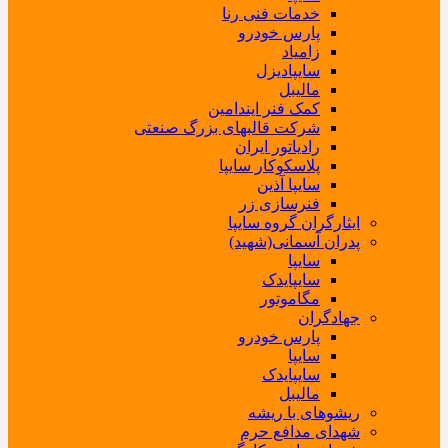
خدمات فنی رنا
پارس خودرو
زامیاد
سایپادیزل
مالیبل
کمک فنر ایندامین
شرکت قالبهای بزرگ صنعتی
رادیاتور ایران
پلاسکوکار سایپا
سایپا آذین
فنرسازی زر
ایثارگران گروه سایپا
پدران آسمانی(شهید)
سایپا
سایپایدک
مگاموتور
جهادگران
پارس خودرو
سایپا
سایپایدک
مالیبل
ریشوهای با ریشه
شهدای مدافع حرم