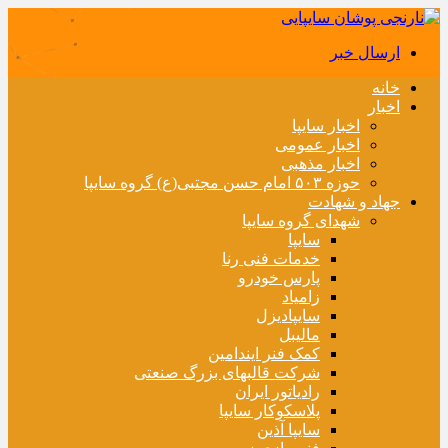
ارسال خبر
خانه
اخبار
اخبار سایپا
اخبار عمومی
اخبار مذهبی
حوزه ۵۰۳ امام حسن مجتبی(ع) گروه سایپا
جهاد و شهادت
شهدای گروه سایپا
سایپا
خدمات فنی رنا
پارس خودرو
زامیاد
سایپادیزل
مالیبل
کمک فنر ایندامین
شرکت قالبهای بزرگ صنعتی
رادیاتور ایران
پلاسکوکار سایپا
سایپا آذین