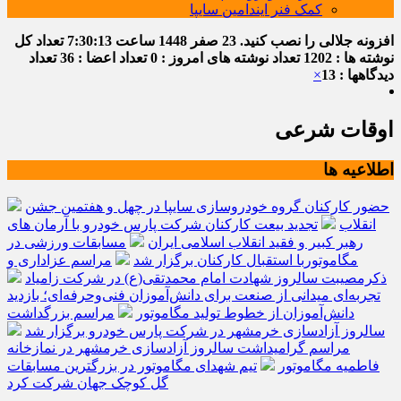
کمک فنر ایندامین سایپا
افزونه جلالی را نصب کنید.
23 صفر 1448
ساعت
7:30:13
تعداد کل
نوشته ها : 1202
تعداد نوشته های امروز : 0
تعداد اعضا : 36
تعداد
دیدگاهها : 13
×
اوقات شرعی
اطلاعیه ها
حضور کارکنان گروه خودروسازی سایپا در چهل و هفتمین جشن
انقلاب
تجدید بیعت کارکنان شرکت پارس خودرو با آرمان های
رهبر کبیر و فقید انقلاب اسلامی ایران
مسابقات ورزشی در
مگاموتوربا استقبال کارکنان برگزار شد
مراسم عزاداری و
ذکرمصیبت سالروز شهادت امام محمدتقی(ع) در شرکت زامیاد
تجربه‌ای میدانی از صنعت برای دانش‌آموزان فنی‌وحرفه‌ای؛ بازدید
دانش‌آموزان از خطوط تولید مگاموتور
مراسم بزرگداشت
سالروز آزادسازی خرمشهر در شرکت پارس خودرو برگزار شد
مراسم گرامیداشت سالروز آزادسازی خرمشهر در نمازخانه
فاطمیه مگاموتور
تیم شهدای مگاموتور در بزرگترین مسابقات
گل کوچک جهان شرکت کرد