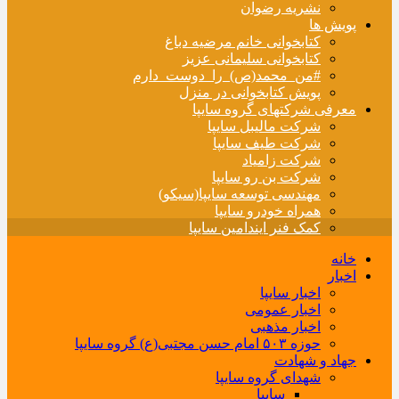
نشریه رضوان
پویش ها
کتابخوانی خانم مرضیه دباغ
کتابخوانی سلیمانی عزیز
#من_محمد(ص)_را_دوست_دارم
پویش کتابخوانی در منزل
معرفی شرکتهای گروه سایپا
شرکت مالیبل سایپا
شرکت طیف سایپا
شرکت زامیاد
شرکت بن رو سایپا
مهندسی توسعه سایپا(سیکو)
همراه خودرو سایپا
کمک فنر ایندامین سایپا
خانه
اخبار
اخبار سایپا
اخبار عمومی
اخبار مذهبی
حوزه ۵۰۳ امام حسن مجتبی(ع) گروه سایپا
جهاد و شهادت
شهدای گروه سایپا
سایپا