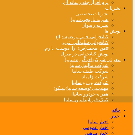
نرم افزار چند رسانه ای
نشریات
نشریات تخصصی
نشریه نارنجی سایپا
نشریه رضوان
پویش ها
کتابخوانی خانم مرضیه دباغ
کتابخوانی سلیمانی عزیز
#من_محمد(ص)_را_دوست_دارم
پویش کتابخوانی در منزل
معرفی شرکتهای گروه سایپا
شرکت مالیبل سایپا
شرکت طیف سایپا
شرکت زامیاد
شرکت بن رو سایپا
مهندسی توسعه سایپا(سیکو)
همراه خودرو سایپا
کمک فنر ایندامین سایپا
خانه
اخبار
اخبار سایپا
اخبار عمومی
اخبار مذهبی