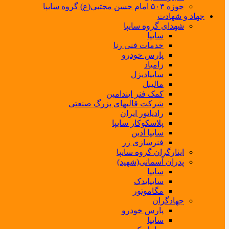
حوزه ۵۰۳ امام حسن مجتبی(ع) گروه سایپا
جهاد و شهادت
شهدای گروه سایپا
سایپا
خدمات فنی رنا
پارس خودرو
زامیاد
سایپادیزل
مالیبل
کمک فنر ایندامین
شرکت قالبهای بزرگ صنعتی
رادیاتور ایران
پلاسکوکار سایپا
سایپا آذین
فنرسازی زر
ایثارگران گروه سایپا
پدران آسمانی(شهید)
سایپا
سایپایدک
مگاموتور
جهادگران
پارس خودرو
سایپا