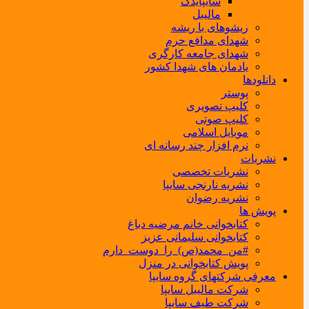
سایپایدک
مالیبل
ریشوهای با ریشه
شهدای مدافع حرم
شهدای جامعه کارگری
یادمان های شهدا کشور
دانلودها
پوستر
کلیپ تصویری
کلیپ صوتی
موبایل اسلامی
نرم افزار چند رسانه ای
نشریات
نشریات تخصصی
نشریه نارنجی سایپا
نشریه رضوان
پویش ها
کتابخوانی خانم مرضیه دباغ
کتابخوانی سلیمانی عزیز
#من_محمد(ص)_را_دوست_دارم
پویش کتابخوانی در منزل
معرفی شرکتهای گروه سایپا
شرکت مالیبل سایپا
شرکت طیف سایپا