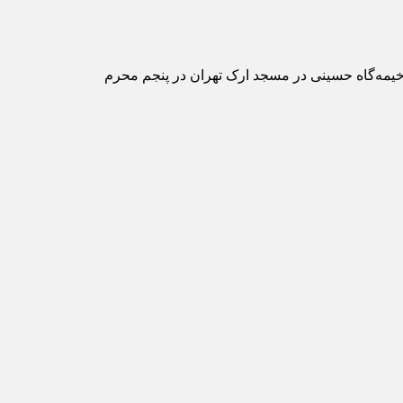
 تاریخ شهادت: ۲۳ بهمن (شب پنجم محرم) سال ۱۳۸۳ در فاجعه آتش سوزی خیمه‌گاه حسینی در مسجد ارک تهران در پنجم محرم