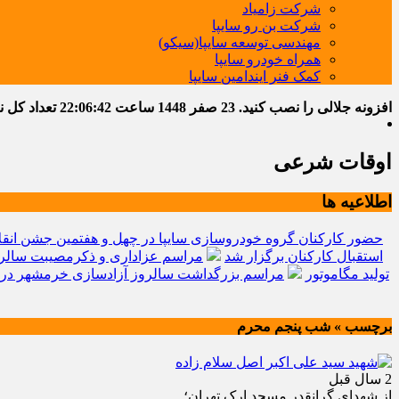
شرکت زامیاد
شرکت بن رو سایپا
مهندسی توسعه سایپا(سیکو)
همراه خودرو سایپا
کمک فنر ایندامین سایپا
افزونه جلالی را نصب کنید.
23 صفر 1448
ساعت
22:06:43
تعداد کل نوشت
اوقات شرعی
اطلاعیه ها
حضور کارکنان گروه خودروسازی سایپا در چهل و هفتمین جشن انقل
استقبال کارکنان برگزار شد
مراسم عزاداری و ذکرمصیبت سالرو
تولید مگاموتور
مراسم بزرگداشت سالروز آزادسازی خرمشهر در 
برچسب » شب پنجم محرم
2 سال قبل
از شهدای گرانقدر مسجد ارک تهران؛