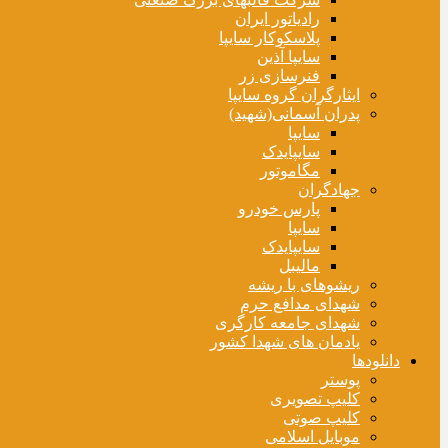
رادیاتور ایران
پلاسکوکار سایپا
سایپا آذین
فنرسازی زر
ایثارگران گروه سایپا
پدران آسمانی(شهید)
سایپا
سایپایدک
مگاموتور
جهادگران
پارس خودرو
سایپا
سایپایدک
مالیبل
ریشوهای با ریشه
شهدای مدافع حرم
شهدای جامعه کارگری
یادمان های شهدا کشور
دانلودها
پوستر
کلیپ تصویری
کلیپ صوتی
موبایل اسلامی