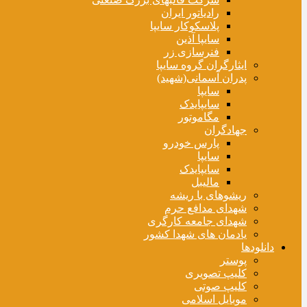
رادیاتور ایران
پلاسکوکار سایپا
سایپا آذین
فنرسازی زر
ایثارگران گروه سایپا
پدران آسمانی(شهید)
سایپا
سایپایدک
مگاموتور
جهادگران
پارس خودرو
سایپا
سایپایدک
مالیبل
ریشوهای با ریشه
شهدای مدافع حرم
شهدای جامعه کارگری
یادمان های شهدا کشور
دانلودها
پوستر
کلیپ تصویری
کلیپ صوتی
موبایل اسلامی