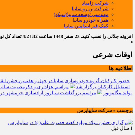
شرکت زامیاد
شرکت بن رو سایپا
مهندسی توسعه سایپا(سیکو)
همراه خودرو سایپا
کمک فنر ایندامین سایپا
افزونه جلالی را نصب کنید.
23 صفر 1448
ساعت
4:21:33
تعداد کل نوشته
اوقات شرعی
اطلاعیه ها
حضور کارکنان گروه خودروسازی سایپا در چهل و هفتمین جشن انقل
استقبال کارکنان برگزار شد
مراسم عزاداری و ذکرمصیبت سالرو
تولید مگاموتور
مراسم بزرگداشت سالروز آزادسازی خرمشهر در 
برچسب » شرکت سایپاپرس
1 سال قبل