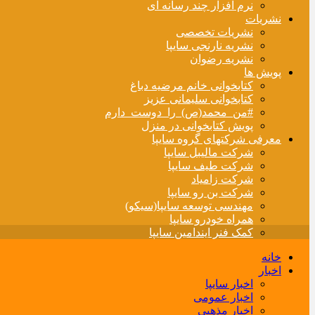
نرم افزار چند رسانه ای
نشریات
نشریات تخصصی
نشریه نارنجی سایپا
نشریه رضوان
پویش ها
کتابخوانی خانم مرضیه دباغ
کتابخوانی سلیمانی عزیز
#من_محمد(ص)_را_دوست_دارم
پویش کتابخوانی در منزل
معرفی شرکتهای گروه سایپا
شرکت مالیبل سایپا
شرکت طیف سایپا
شرکت زامیاد
شرکت بن رو سایپا
مهندسی توسعه سایپا(سیکو)
همراه خودرو سایپا
کمک فنر ایندامین سایپا
خانه
اخبار
اخبار سایپا
اخبار عمومی
اخبار مذهبی