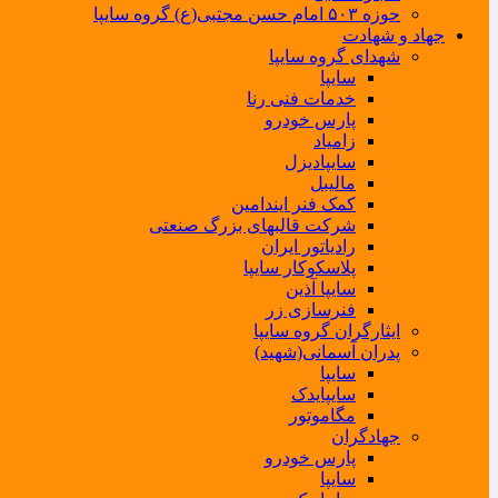
حوزه ۵۰۳ امام حسن مجتبی(ع) گروه سایپا
جهاد و شهادت
شهدای گروه سایپا
سایپا
خدمات فنی رنا
پارس خودرو
زامیاد
سایپادیزل
مالیبل
کمک فنر ایندامین
شرکت قالبهای بزرگ صنعتی
رادیاتور ایران
پلاسکوکار سایپا
سایپا آذین
فنرسازی زر
ایثارگران گروه سایپا
پدران آسمانی(شهید)
سایپا
سایپایدک
مگاموتور
جهادگران
پارس خودرو
سایپا