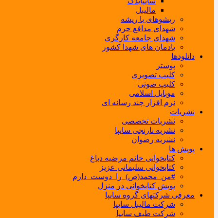
سایپایدک
مالیبل
ریشوهای با ریشه
شهدای مدافع حرم
شهدای جامعه کارگری
یادمان های شهدا کشور
دانلودها
پوستر
کلیپ تصویری
کلیپ صوتی
موبایل اسلامی
نرم افزار چند رسانه ای
نشریات
نشریات تخصصی
نشریه نارنجی سایپا
نشریه رضوان
پویش ها
کتابخوانی خانم مرضیه دباغ
کتابخوانی سلیمانی عزیز
#من_محمد(ص)_را_دوست_دارم
پویش کتابخوانی در منزل
معرفی شرکتهای گروه سایپا
شرکت مالیبل سایپا
شرکت طیف سایپا