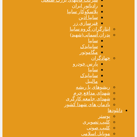
رادیاتور ایران
پلاسکوکار سایپا
سایپا آذین
فنرسازی زر
ایثارگران گروه سایپا
پدران آسمانی(شهید)
سایپا
سایپایدک
مگاموتور
جهادگران
پارس خودرو
سایپا
سایپایدک
مالیبل
ریشوهای با ریشه
شهدای مدافع حرم
شهدای جامعه کارگری
یادمان های شهدا کشور
دانلودها
پوستر
کلیپ تصویری
کلیپ صوتی
موبایل اسلامی