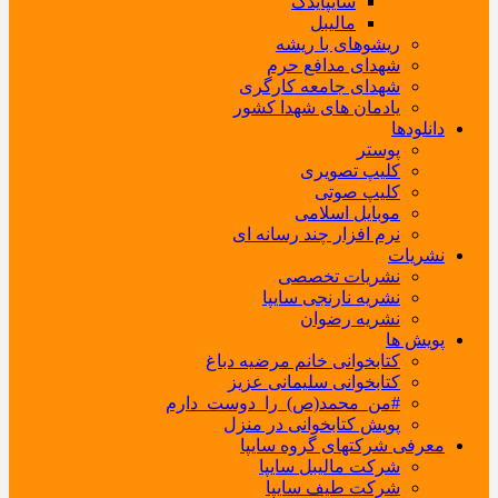
سایپایدک
مالیبل
ریشوهای با ریشه
شهدای مدافع حرم
شهدای جامعه کارگری
یادمان های شهدا کشور
دانلودها
پوستر
کلیپ تصویری
کلیپ صوتی
موبایل اسلامی
نرم افزار چند رسانه ای
نشریات
نشریات تخصصی
نشریه نارنجی سایپا
نشریه رضوان
پویش ها
کتابخوانی خانم مرضیه دباغ
کتابخوانی سلیمانی عزیز
#من_محمد(ص)_را_دوست_دارم
پویش کتابخوانی در منزل
معرفی شرکتهای گروه سایپا
شرکت مالیبل سایپا
شرکت طیف سایپا