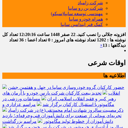
شرکت زامیاد
شرکت بن رو سایپا
مهندسی توسعه سایپا(سیکو)
همراه خودرو سایپا
کمک فنر ایندامین سایپا
افزونه جلالی را نصب کنید.
22 صفر 1448
ساعت
12:20:17
تعداد کل
نوشته ها : 1202
تعداد نوشته های امروز : 0
تعداد اعضا : 36
تعداد
دیدگاهها : 13
×
اوقات شرعی
اطلاعیه ها
حضور کارکنان گروه خودروسازی سایپا در چهل و هفتمین جشن
انقلاب
تجدید بیعت کارکنان شرکت پارس خودرو با آرمان های
رهبر کبیر و فقید انقلاب اسلامی ایران
مسابقات ورزشی در
مگاموتوربا استقبال کارکنان برگزار شد
مراسم عزاداری و
ذکرمصیبت سالروز شهادت امام محمدتقی(ع) در شرکت زامیاد
تجربه‌ای میدانی از صنعت برای دانش‌آموزان فنی‌وحرفه‌ای؛ بازدید
دانش‌آموزان از خطوط تولید مگاموتور
مراسم بزرگداشت
سالروز آزادسازی خرمشهر در شرکت پارس خودرو برگزار شد