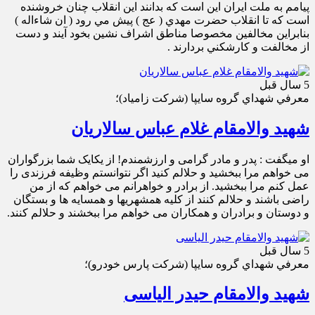
پيامم به ملت ايران اين است كه بدانند اين انقلاب چنان خروشنده
است كه تا انقلاب حضرت مهدي ( عج ) پيش مي رود ( ان شاءاله )
بنابراين مخالفين مخصوصا مناطق اشراف نشين بخود آيند و دست
از مخالفت و كارشكني بردارند .
5 سال قبل
معرفي شهداي گروه سايپا (شركت زامياد)؛
شهید والامقام غلام عباس سالاریان
او ميگفت : پدر و مادر گرامی و ارزشمندم! از یکایک شما بزرگواران
می خواهم مرا ببخشید و حلالم کنید اگر نتوانستم وظیفه فرزندی را
عمل کنم مرا ببخشید. از برادر و خواهرانم می خواهم که از من
راضی باشند و حلالم کنند از کلیه همشهریها و همسایه ها و بستگان
و دوستان و برادران و همکاران می خواهم مرا ببخشند و حلالم کنند.
5 سال قبل
معرفي شهداي گروه سايپا (شركت پارس خودرو)؛
شهید والامقام حیدر الیاسی