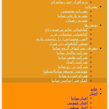
نرم افزار چند رسانه ای
نشریات
نشریات تخصصی
نشریه نارنجی سایپا
نشریه رضوان
پویش ها
کتابخوانی خانم مرضیه دباغ
کتابخوانی سلیمانی عزیز
#من_محمد(ص)_را_دوست_دارم
پویش کتابخوانی در منزل
معرفی شرکتهای گروه سایپا
شرکت مالیبل سایپا
شرکت طیف سایپا
شرکت زامیاد
شرکت بن رو سایپا
مهندسی توسعه سایپا(سیکو)
همراه خودرو سایپا
کمک فنر ایندامین سایپا
خانه
اخبار
اخبار سایپا
اخبار عمومی
اخبار مذهبی