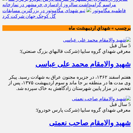
مراسم گرامیداشت سالروز آزادسازی خرمشهر در نمازخانه
فاطمیه مگاموتور
تیم شهدای مگاموتور در بزرگترین مسابقات
گل کوچک جهان شرکت کرد
برچسب » شهداي ارديبهشت ماه
5 سال قبل
معرفي شهداي گروه سايپا (شركت قالبهاي بزرگ صنعتي)؛
شهید والامقام محمد علی عباسی
هفتم اسفند ۱۳۶۲‏، در جزیره ‏مجنون عراق به شهادت رسید. پیکر
وی مدت ها در منطقه بر جا ماند و سوم اردیبهشت ۱۳۷۵‏، پس از
تفحص در مزار پایین شهرستان زادگاهش به خاک سپرده ‏شد.
5 سال قبل
معرفي شهداي گروه سايپا (شركت پارس خودرو)؛
شهید والامقام صاحب نعمتی