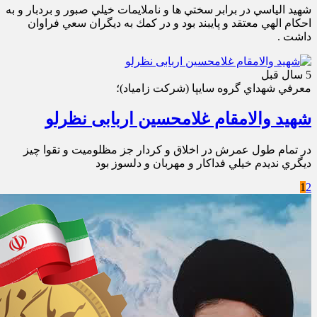
شهيد الياسي در برابر سختي ها و ناملايمات خيلي صبور و بردبار و به
احكام الهي معتقد و پايبند بود و در كمك به ديگران سعي فراوان
داشت .
5 سال قبل
معرفي شهداي گروه سايپا (شركت زامياد)؛
شهید والامقام غلامحسین اربابی نظرلو
در تمام طول عمرش در اخلاق و كردار جز مظلوميت و تقوا چيز
ديگري نديدم خيلي فداكار و مهربان و دلسوز بود
1
2