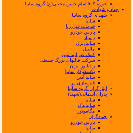
حوزه ۵۰۳ امام حسن مجتبی(ع) گروه سایپا
جهاد و شهادت
شهدای گروه سایپا
سایپا
خدمات فنی رنا
پارس خودرو
زامیاد
سایپادیزل
مالیبل
کمک فنر ایندامین
شرکت قالبهای بزرگ صنعتی
رادیاتور ایران
پلاسکوکار سایپا
سایپا آذین
فنرسازی زر
ایثارگران گروه سایپا
پدران آسمانی(شهید)
سایپا
سایپایدک
مگاموتور
جهادگران
پارس خودرو
سایپا