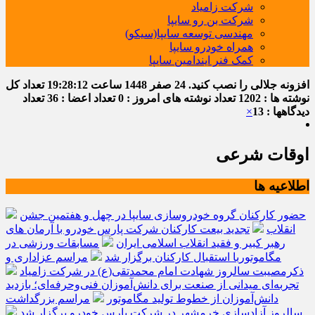
شرکت زامیاد
شرکت بن رو سایپا
مهندسی توسعه سایپا(سیکو)
همراه خودرو سایپا
کمک فنر ایندامین سایپا
افزونه جلالی را نصب کنید.
24 صفر 1448
ساعت
19:28:13
تعداد کل
نوشته ها : 1202
تعداد نوشته های امروز : 0
تعداد اعضا : 36
تعداد
دیدگاهها : 13
×
اوقات شرعی
اطلاعیه ها
حضور کارکنان گروه خودروسازی سایپا در چهل و هفتمین جشن
انقلاب
تجدید بیعت کارکنان شرکت پارس خودرو با آرمان های
رهبر کبیر و فقید انقلاب اسلامی ایران
مسابقات ورزشی در
مگاموتوربا استقبال کارکنان برگزار شد
مراسم عزاداری و
ذکرمصیبت سالروز شهادت امام محمدتقی(ع) در شرکت زامیاد
تجربه‌ای میدانی از صنعت برای دانش‌آموزان فنی‌وحرفه‌ای؛ بازدید
دانش‌آموزان از خطوط تولید مگاموتور
مراسم بزرگداشت
سالروز آزادسازی خرمشهر در شرکت پارس خودرو برگزار شد