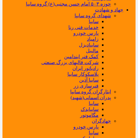
حوزه ۵۰۳ امام حسن مجتبی(ع) گروه سایپا
جهاد و شهادت
شهدای گروه سایپا
سایپا
خدمات فنی رنا
پارس خودرو
زامیاد
سایپادیزل
مالیبل
کمک فنر ایندامین
شرکت قالبهای بزرگ صنعتی
رادیاتور ایران
پلاسکوکار سایپا
سایپا آذین
فنرسازی زر
ایثارگران گروه سایپا
پدران آسمانی(شهید)
سایپا
سایپایدک
مگاموتور
جهادگران
پارس خودرو
سایپا