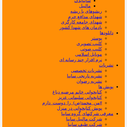
سایپایدک
مالیبل
ریشوهای با ریشه
شهدای مدافع حرم
شهدای جامعه کارگری
یادمان های شهدا کشور
دانلودها
پوستر
کلیپ تصویری
کلیپ صوتی
موبایل اسلامی
نرم افزار چند رسانه ای
نشریات
نشریات تخصصی
نشریه نارنجی سایپا
نشریه رضوان
پویش ها
کتابخوانی خانم مرضیه دباغ
کتابخوانی سلیمانی عزیز
#من_محمد(ص)_را_دوست_دارم
پویش کتابخوانی در منزل
معرفی شرکتهای گروه سایپا
شرکت مالیبل سایپا
شرکت طیف سایپا