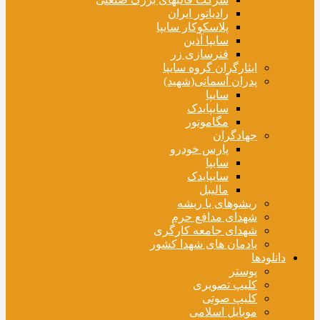
رادیاتور ایران
پلاسکوکار سایپا
سایپا آذین
فنرسازی زر
ایثارگران گروه سایپا
پدران آسمانی(شهید)
سایپا
سایپایدک
مگاموتور
جهادگران
پارس خودرو
سایپا
سایپایدک
مالیبل
ریشوهای با ریشه
شهدای مدافع حرم
شهدای جامعه کارگری
یادمان های شهدا کشور
دانلودها
پوستر
کلیپ تصویری
کلیپ صوتی
موبایل اسلامی