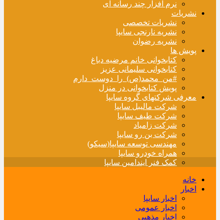
نرم افزار چند رسانه ای
نشریات
نشریات تخصصی
نشریه نارنجی سایپا
نشریه رضوان
پویش ها
کتابخوانی خانم مرضیه دباغ
کتابخوانی سلیمانی عزیز
#من_محمد(ص)_را_دوست_دارم
پویش کتابخوانی در منزل
معرفی شرکتهای گروه سایپا
شرکت مالیبل سایپا
شرکت طیف سایپا
شرکت زامیاد
شرکت بن رو سایپا
مهندسی توسعه سایپا(سیکو)
همراه خودرو سایپا
کمک فنر ایندامین سایپا
خانه
اخبار
اخبار سایپا
اخبار عمومی
اخبار مذهبی