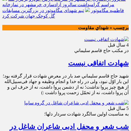
مراسم گرامیداشت سالروز آزادسازی خرمشهر در نمازخانه
فاطمیه مگاموتور
تیم شهدای مگاموتور در بزرگترین مسابقات
گل کوچک جهان شرکت کرد
برچسب » شهداي مقاومت
4 سال قبل
در مكتب حاج قاسم سليماني
شهادت اتفاقی نیست
شهيد حاج قاسم سليماني صد بار در معرض شهادت قرار گرفته بود؛
این بار اوّل نبود، ولی در راه خدا و انجام وظیفه و جهاد فی‌سبیل‌الله
از هیچ چیز پروا نداشت؛ نه از دشمن پروا داشت، نه از حرف این و
آن پروا داشت، نه از تحمّل زحمت پروا داشت :)
5 سال قبل
به مناسبت اولين سالگرد شهادت سردار دلها؛
شب شعر و محفل ادبی شاعران شاغل در