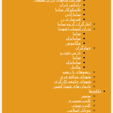
رادیاتور ایران
پلاسکوکار سایپا
سایپا آذین
فنرسازی زر
ایثارگران گروه سایپا
پدران آسمانی(شهید)
سایپا
سایپایدک
مگاموتور
جهادگران
پارس خودرو
سایپا
سایپایدک
مالیبل
ریشوهای با ریشه
شهدای مدافع حرم
شهدای جامعه کارگری
یادمان های شهدا کشور
دانلودها
پوستر
کلیپ تصویری
کلیپ صوتی
موبایل اسلامی