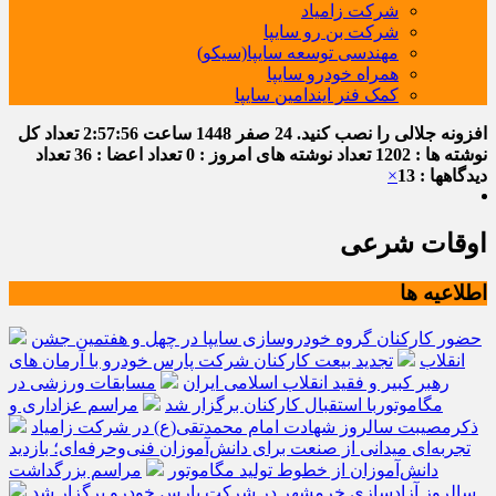
شرکت زامیاد
شرکت بن رو سایپا
مهندسی توسعه سایپا(سیکو)
همراه خودرو سایپا
کمک فنر ایندامین سایپا
افزونه جلالی را نصب کنید.
24 صفر 1448
ساعت
2:57:57
تعداد کل
نوشته ها : 1202
تعداد نوشته های امروز : 0
تعداد اعضا : 36
تعداد
دیدگاهها : 13
×
اوقات شرعی
اطلاعیه ها
حضور کارکنان گروه خودروسازی سایپا در چهل و هفتمین جشن
انقلاب
تجدید بیعت کارکنان شرکت پارس خودرو با آرمان های
رهبر کبیر و فقید انقلاب اسلامی ایران
مسابقات ورزشی در
مگاموتوربا استقبال کارکنان برگزار شد
مراسم عزاداری و
ذکرمصیبت سالروز شهادت امام محمدتقی(ع) در شرکت زامیاد
تجربه‌ای میدانی از صنعت برای دانش‌آموزان فنی‌وحرفه‌ای؛ بازدید
دانش‌آموزان از خطوط تولید مگاموتور
مراسم بزرگداشت
سالروز آزادسازی خرمشهر در شرکت پارس خودرو برگزار شد