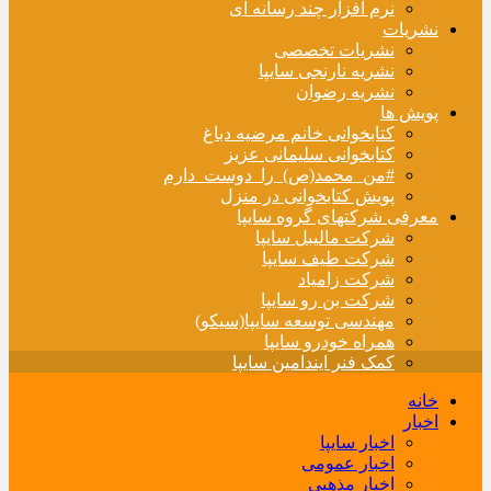
نرم افزار چند رسانه ای
نشریات
نشریات تخصصی
نشریه نارنجی سایپا
نشریه رضوان
پویش ها
کتابخوانی خانم مرضیه دباغ
کتابخوانی سلیمانی عزیز
#من_محمد(ص)_را_دوست_دارم
پویش کتابخوانی در منزل
معرفی شرکتهای گروه سایپا
شرکت مالیبل سایپا
شرکت طیف سایپا
شرکت زامیاد
شرکت بن رو سایپا
مهندسی توسعه سایپا(سیکو)
همراه خودرو سایپا
کمک فنر ایندامین سایپا
خانه
اخبار
اخبار سایپا
اخبار عمومی
اخبار مذهبی