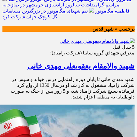
مراسم گرامیداشت سالروز آزادسازی خرمشهر در نمازخانه
فاطمیه مگاموتور
تیم شهدای مگاموتور در بزرگترین مسابقات
گل کوچک جهان شرکت کرد
برچسب » شهر قدس
5 سال قبل
معرفي شهداي گروه سايپا (شركت زامياد)؛
شهید والامقام یعقوبعلی مهدی خانی
شهيد مهدي خاني تا پايان دوره راهنمايي درس خواند و سپس در
شركت زامياد مشغول به كار شد او درسال 1350 ازدواج كرد
فرمانده بسيج شركت زامياد شد، و 5 روز پس از جنگ به صورت
داوطلبانه به منطقه اعزام شدند.