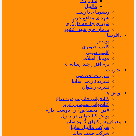
سایپایدک
مالیبل
ریشوهای با ریشه
شهدای مدافع حرم
شهدای جامعه کارگری
یادمان های شهدا کشور
دانلودها
پوستر
کلیپ تصویری
کلیپ صوتی
موبایل اسلامی
نرم افزار چند رسانه ای
نشریات
نشریات تخصصی
نشریه نارنجی سایپا
نشریه رضوان
پویش ها
کتابخوانی خانم مرضیه دباغ
کتابخوانی سلیمانی عزیز
#من_محمد(ص)_را_دوست_دارم
پویش کتابخوانی در منزل
معرفی شرکتهای گروه سایپا
شرکت مالیبل سایپا
شرکت طیف سایپا