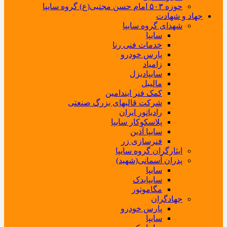
حوزه ۵۰۳ امام حسن مجتبی(ع) گروه سایپا
جهاد و شهادت
شهدای گروه سایپا
سایپا
خدمات فنی رنا
پارس خودرو
زامیاد
سایپادیزل
مالیبل
کمک فنر ایندامین
شرکت قالبهای بزرگ صنعتی
رادیاتور ایران
پلاسکوکار سایپا
سایپا آذین
فنرسازی زر
ایثارگران گروه سایپا
پدران آسمانی(شهید)
سایپا
سایپایدک
مگاموتور
جهادگران
پارس خودرو
سایپا