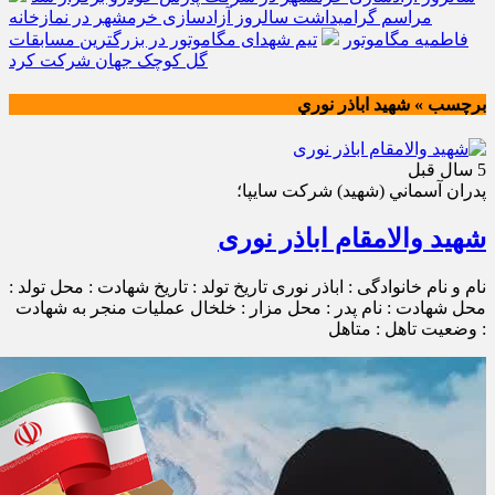
مراسم گرامیداشت سالروز آزادسازی خرمشهر در نمازخانه
فاطمیه مگاموتور
تیم شهدای مگاموتور در بزرگترین مسابقات
گل کوچک جهان شرکت کرد
برچسب » شهيد اباذر نوري
5 سال قبل
پدران آسماني (شهيد) شركت سايپا؛
شهید والامقام اباذر نوری
نام و نام خانوادگی : اباذر نوری تاریخ تولد : تاریخ شهادت : محل تولد :
محل شهادت : نام پدر : محل مزار : خلخال عملیات منجر به شهادت
: وضعیت تاهل : متاهل