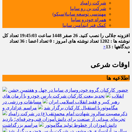
شرکت زامیاد
شرکت بن رو سایپا
مهندسی توسعه سایپا(سیکو)
همراه خودرو سایپا
کمک فنر ایندامین سایپا
افزونه جلالی را نصب کنید.
26 صفر 1448
ساعت
19:45:04
تعداد کل
نوشته ها : 1202
تعداد نوشته های امروز : 0
تعداد اعضا : 36
تعداد
دیدگاهها : 13
×
اوقات شرعی
اطلاعیه ها
حضور کارکنان گروه خودروسازی سایپا در چهل و هفتمین جشن
انقلاب
تجدید بیعت کارکنان شرکت پارس خودرو با آرمان های
رهبر کبیر و فقید انقلاب اسلامی ایران
مسابقات ورزشی در
مگاموتوربا استقبال کارکنان برگزار شد
مراسم عزاداری و
ذکرمصیبت سالروز شهادت امام محمدتقی(ع) در شرکت زامیاد
تجربه‌ای میدانی از صنعت برای دانش‌آموزان فنی‌وحرفه‌ای؛ بازدید
دانش‌آموزان از خطوط تولید مگاموتور
مراسم بزرگداشت
سالروز آزادسازی خرمشهر در شرکت پارس خودرو برگزار شد