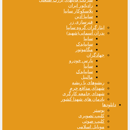
رادیاتور ایران
پلاسکوکار سایپا
سایپا آذین
فنرسازی زر
ایثارگران گروه سایپا
پدران آسمانی(شهید)
سایپا
سایپایدک
مگاموتور
جهادگران
پارس خودرو
سایپا
سایپایدک
مالیبل
ریشوهای با ریشه
شهدای مدافع حرم
شهدای جامعه کارگری
یادمان های شهدا کشور
دانلودها
پوستر
کلیپ تصویری
کلیپ صوتی
موبایل اسلامی