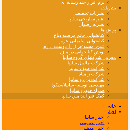
نرم افزار چند رسانه ای
نشریات
نشریات تخصصی
نشریه نارنجی سایپا
نشریه رضوان
پویش ها
کتابخوانی خانم مرضیه دباغ
کتابخوانی سلیمانی عزیز
#من_محمد(ص)_را_دوست_دارم
پویش کتابخوانی در منزل
معرفی شرکتهای گروه سایپا
شرکت مالیبل سایپا
شرکت طیف سایپا
شرکت زامیاد
شرکت بن رو سایپا
مهندسی توسعه سایپا(سیکو)
همراه خودرو سایپا
کمک فنر ایندامین سایپا
خانه
اخبار
اخبار سایپا
اخبار عمومی
اخبار مذهبی