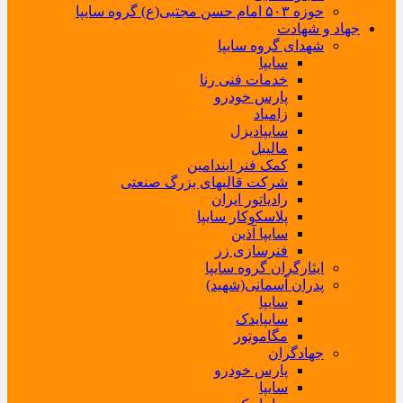
حوزه ۵۰۳ امام حسن مجتبی(ع) گروه سایپا
جهاد و شهادت
شهدای گروه سایپا
سایپا
خدمات فنی رنا
پارس خودرو
زامیاد
سایپادیزل
مالیبل
کمک فنر ایندامین
شرکت قالبهای بزرگ صنعتی
رادیاتور ایران
پلاسکوکار سایپا
سایپا آذین
فنرسازی زر
ایثارگران گروه سایپا
پدران آسمانی(شهید)
سایپا
سایپایدک
مگاموتور
جهادگران
پارس خودرو
سایپا