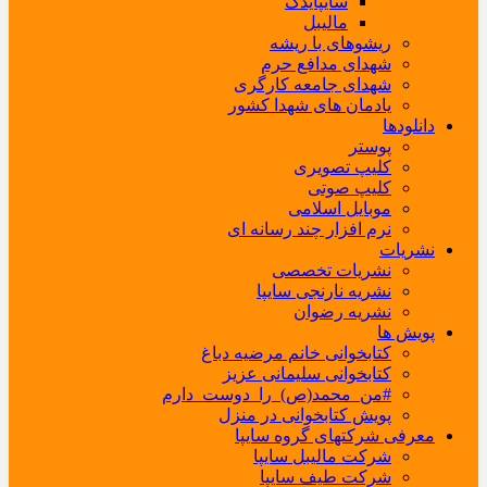
سایپایدک
مالیبل
ریشوهای با ریشه
شهدای مدافع حرم
شهدای جامعه کارگری
یادمان های شهدا کشور
دانلودها
پوستر
کلیپ تصویری
کلیپ صوتی
موبایل اسلامی
نرم افزار چند رسانه ای
نشریات
نشریات تخصصی
نشریه نارنجی سایپا
نشریه رضوان
پویش ها
کتابخوانی خانم مرضیه دباغ
کتابخوانی سلیمانی عزیز
#من_محمد(ص)_را_دوست_دارم
پویش کتابخوانی در منزل
معرفی شرکتهای گروه سایپا
شرکت مالیبل سایپا
شرکت طیف سایپا