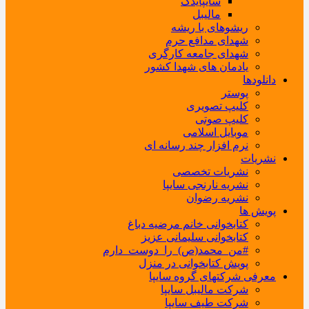
سایپایدک
مالیبل
ریشوهای با ریشه
شهدای مدافع حرم
شهدای جامعه کارگری
یادمان های شهدا کشور
دانلودها
پوستر
کلیپ تصویری
کلیپ صوتی
موبایل اسلامی
نرم افزار چند رسانه ای
نشریات
نشریات تخصصی
نشریه نارنجی سایپا
نشریه رضوان
پویش ها
کتابخوانی خانم مرضیه دباغ
کتابخوانی سلیمانی عزیز
#من_محمد(ص)_را_دوست_دارم
پویش کتابخوانی در منزل
معرفی شرکتهای گروه سایپا
شرکت مالیبل سایپا
شرکت طیف سایپا