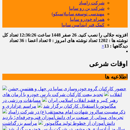
شرکت زامیاد
شرکت بن رو سایپا
مهندسی توسعه سایپا(سیکو)
همراه خودرو سایپا
کمک فنر ایندامین سایپا
افزونه جلالی را نصب کنید.
26 صفر 1448
ساعت
12:36:27
تعداد کل
نوشته ها : 1202
تعداد نوشته های امروز : 0
تعداد اعضا : 36
تعداد
دیدگاهها : 13
×
اوقات شرعی
اطلاعیه ها
حضور کارکنان گروه خودروسازی سایپا در چهل و هفتمین جشن
انقلاب
تجدید بیعت کارکنان شرکت پارس خودرو با آرمان های
رهبر کبیر و فقید انقلاب اسلامی ایران
مسابقات ورزشی در
مگاموتوربا استقبال کارکنان برگزار شد
مراسم عزاداری و
ذکرمصیبت سالروز شهادت امام محمدتقی(ع) در شرکت زامیاد
تجربه‌ای میدانی از صنعت برای دانش‌آموزان فنی‌وحرفه‌ای؛ بازدید
دانش‌آموزان از خطوط تولید مگاموتور
مراسم بزرگداشت
سالروز آزادسازی خرمشهر در شرکت پارس خودرو برگزار شد