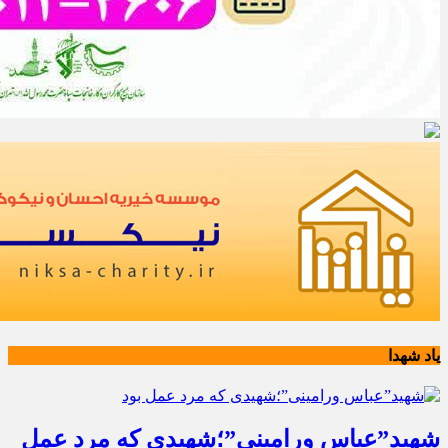
یاد شهدا
شهید”عباس ورامینی”؛شهیدی که مرد عمل