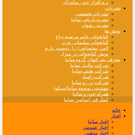
نرم افزار چند رسانه ای
نشریات
نشریات تخصصی
نشریه نارنجی سایپا
نشریه رضوان
پویش ها
کتابخوانی خانم مرضیه دباغ
کتابخوانی سلیمانی عزیز
#من_محمد(ص)_را_دوست_دارم
پویش کتابخوانی در منزل
معرفی شرکتهای گروه سایپا
شرکت مالیبل سایپا
شرکت طیف سایپا
شرکت زامیاد
شرکت بن رو سایپا
مهندسی توسعه سایپا(سیکو)
همراه خودرو سایپا
کمک فنر ایندامین سایپا
خانه
اخبار
اخبار سایپا
اخبار عمومی
اخبار مذهبی