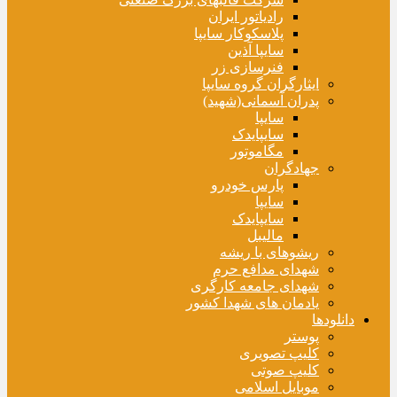
رادیاتور ایران
پلاسکوکار سایپا
سایپا آذین
فنرسازی زر
ایثارگران گروه سایپا
پدران آسمانی(شهید)
سایپا
سایپایدک
مگاموتور
جهادگران
پارس خودرو
سایپا
سایپایدک
مالیبل
ریشوهای با ریشه
شهدای مدافع حرم
شهدای جامعه کارگری
یادمان های شهدا کشور
دانلودها
پوستر
کلیپ تصویری
کلیپ صوتی
موبایل اسلامی