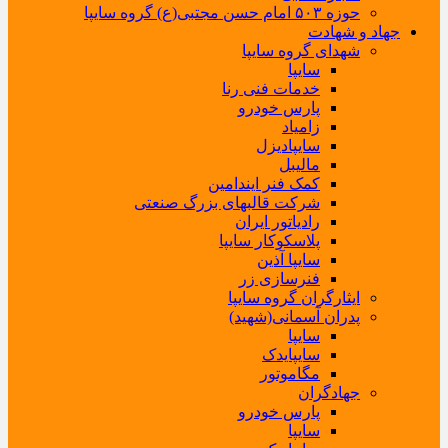
حوزه ۵۰۳ امام حسن مجتبی(ع) گروه سایپا
جهاد و شهادت
شهدای گروه سایپا
سایپا
خدمات فنی رنا
پارس خودرو
زامیاد
سایپادیزل
مالیبل
کمک فنر ایندامین
شرکت قالبهای بزرگ صنعتی
رادیاتور ایران
پلاسکوکار سایپا
سایپا آذین
فنرسازی زر
ایثارگران گروه سایپا
پدران آسمانی(شهید)
سایپا
سایپایدک
مگاموتور
جهادگران
پارس خودرو
سایپا