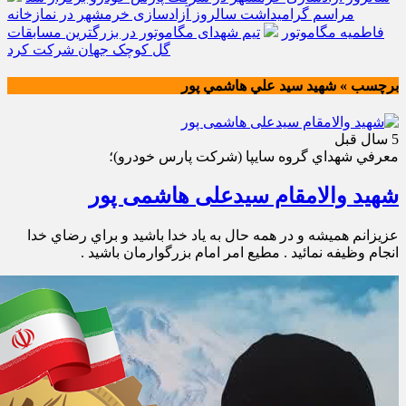
مراسم گرامیداشت سالروز آزادسازی خرمشهر در نمازخانه
فاطمیه مگاموتور
تیم شهدای مگاموتور در بزرگترین مسابقات
گل کوچک جهان شرکت کرد
برچسب » شهيد سيد علي هاشمي پور
5 سال قبل
معرفي شهداي گروه سايپا (شركت پارس خودرو)؛
شهید والامقام سیدعلی هاشمی پور
عزيزانم هميشه و در همه حال به ياد خدا باشيد و براي رضاي خدا
انجام وظيفه نمائيد . مطيع امر امام بزرگوارمان باشيد .