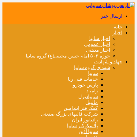
ارسال خبر
خانه
اخبار
اخبار سایپا
اخبار عمومی
اخبار مذهبی
حوزه ۵۰۳ امام حسن مجتبی(ع) گروه سایپا
جهاد و شهادت
شهدای گروه سایپا
سایپا
خدمات فنی رنا
پارس خودرو
زامیاد
سایپادیزل
مالیبل
کمک فنر ایندامین
شرکت قالبهای بزرگ صنعتی
رادیاتور ایران
پلاسکوکار سایپا
سایپا آذین