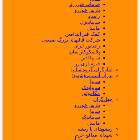
خدمات فنی رنا
پارس خودرو
زامیاد
سایپادیزل
مالیبل
کمک فنر ایندامین
شرکت قالبهای بزرگ صنعتی
رادیاتور ایران
پلاسکوکار سایپا
سایپا آذین
فنرسازی زر
ایثارگران گروه سایپا
پدران آسمانی(شهید)
سایپا
سایپایدک
مگاموتور
جهادگران
پارس خودرو
سایپا
سایپایدک
مالیبل
ریشوهای با ریشه
شهدای مدافع حرم