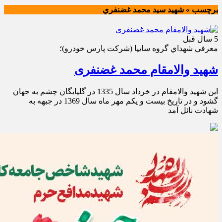
برچسب » شهيد سيد محمد غضنفري
5 سال قبل
معرفي شهداي گروه سايپا (شركت پارس خودرو)؛
شهید والامقام محمد غضنفری
اين شهيد والامقام در خرداد سال 1335 در گلپايگان چشم به جهان
گشود و در تاريخ بيست و يكم مهر ماه سال 1369 در جبهه به
شهادت نائل آمد