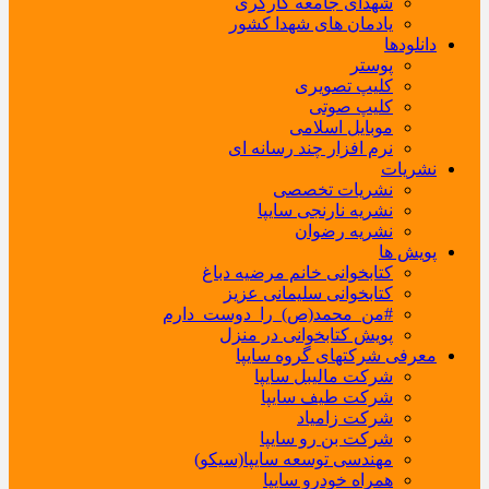
شهدای جامعه کارگری
یادمان های شهدا کشور
دانلودها
پوستر
کلیپ تصویری
کلیپ صوتی
موبایل اسلامی
نرم افزار چند رسانه ای
نشریات
نشریات تخصصی
نشریه نارنجی سایپا
نشریه رضوان
پویش ها
کتابخوانی خانم مرضیه دباغ
کتابخوانی سلیمانی عزیز
#من_محمد(ص)_را_دوست_دارم
پویش کتابخوانی در منزل
معرفی شرکتهای گروه سایپا
شرکت مالیبل سایپا
شرکت طیف سایپا
شرکت زامیاد
شرکت بن رو سایپا
مهندسی توسعه سایپا(سیکو)
همراه خودرو سایپا