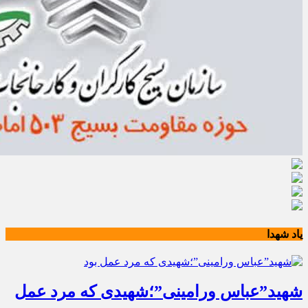
یاد شهدا
شهید”عباس ورامینی”؛شهیدی که مرد عمل