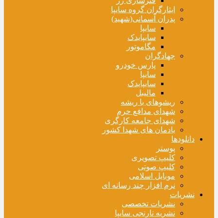
فنرسازی زر
ایثارگران گروه سایپا
پدران آسمانی(شهید)
سایپا
سایپایدک
مگاموتور
جهادگران
پارس خودرو
سایپا
سایپایدک
مالیبل
ریشوهای با ریشه
شهدای مدافع حرم
شهدای جامعه کارگری
یادمان های شهدا کشور
دانلودها
پوستر
کلیپ تصویری
کلیپ صوتی
موبایل اسلامی
نرم افزار چند رسانه ای
نشریات
نشریات تخصصی
نشریه نارنجی سایپا