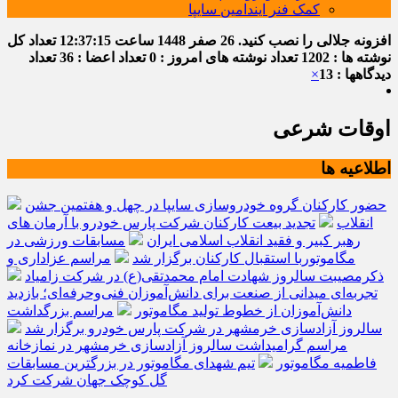
کمک فنر ایندامین سایپا
افزونه جلالی را نصب کنید.
26 صفر 1448
ساعت
12:37:15
تعداد کل
نوشته ها : 1202
تعداد نوشته های امروز : 0
تعداد اعضا : 36
تعداد
دیدگاهها : 13
×
اوقات شرعی
اطلاعیه ها
حضور کارکنان گروه خودروسازی سایپا در چهل و هفتمین جشن
انقلاب
تجدید بیعت کارکنان شرکت پارس خودرو با آرمان های
رهبر کبیر و فقید انقلاب اسلامی ایران
مسابقات ورزشی در
مگاموتوربا استقبال کارکنان برگزار شد
مراسم عزاداری و
ذکرمصیبت سالروز شهادت امام محمدتقی(ع) در شرکت زامیاد
تجربه‌ای میدانی از صنعت برای دانش‌آموزان فنی‌وحرفه‌ای؛ بازدید
دانش‌آموزان از خطوط تولید مگاموتور
مراسم بزرگداشت
سالروز آزادسازی خرمشهر در شرکت پارس خودرو برگزار شد
مراسم گرامیداشت سالروز آزادسازی خرمشهر در نمازخانه
فاطمیه مگاموتور
تیم شهدای مگاموتور در بزرگترین مسابقات
گل کوچک جهان شرکت کرد