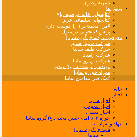
نشریه رضوان
پویش ها
کتابخوانی خانم مرضیه دباغ
کتابخوانی سلیمانی عزیز
#من_محمد(ص)_را_دوست_دارم
پویش کتابخوانی در منزل
معرفی شرکتهای گروه سایپا
شرکت مالیبل سایپا
شرکت طیف سایپا
شرکت زامیاد
شرکت بن رو سایپا
مهندسی توسعه سایپا(سیکو)
همراه خودرو سایپا
کمک فنر ایندامین سایپا
خانه
اخبار
اخبار سایپا
اخبار عمومی
اخبار مذهبی
حوزه ۵۰۳ امام حسن مجتبی(ع) گروه سایپا
جهاد و شهادت
شهدای گروه سایپا
سایپا