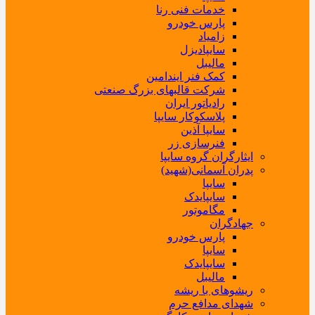
خدمات فنی رنا
پارس خودرو
زامیاد
سایپادیزل
مالیبل
کمک فنر ایندامین
شرکت قالبهای بزرگ صنعتی
رادیاتور ایران
پلاسکوکار سایپا
سایپا آذین
فنرسازی زر
ایثارگران گروه سایپا
پدران آسمانی(شهید)
سایپا
سایپایدک
مگاموتور
جهادگران
پارس خودرو
سایپا
سایپایدک
مالیبل
ریشوهای با ریشه
شهدای مدافع حرم