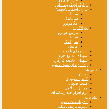
فنرسازی زر
ایثارگران گروه سایپا
پدران آسمانی(شهید)
سایپا
سایپایدک
مگاموتور
جهادگران
پارس خودرو
سایپا
سایپایدک
مالیبل
ریشوهای با ریشه
شهدای مدافع حرم
شهدای جامعه کارگری
یادمان های شهدا کشور
دانلودها
پوستر
کلیپ تصویری
کلیپ صوتی
موبایل اسلامی
نرم افزار چند رسانه ای
نشریات
نشریات تخصصی
نشریه نارنجی سایپا