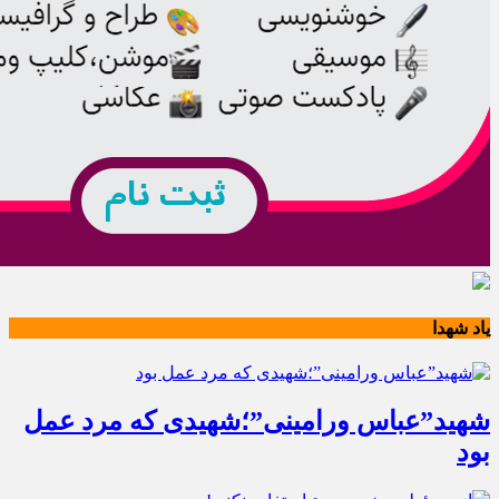
یاد شهدا
شهید”عباس ورامینی”؛شهیدی که مرد عمل
بود