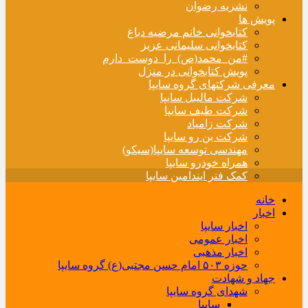
نشریه رضوان
پویش ها
کتابخوانی خانم مرضیه دباغ
کتابخوانی سلیمانی عزیز
#من_محمد(ص)_را_دوست_دارم
پویش کتابخوانی در منزل
معرفی شرکتهای گروه سایپا
شرکت مالیبل سایپا
شرکت طیف سایپا
شرکت زامیاد
شرکت بن رو سایپا
مهندسی توسعه سایپا(سیکو)
همراه خودرو سایپا
کمک فنر ایندامین سایپا
خانه
اخبار
اخبار سایپا
اخبار عمومی
اخبار مذهبی
حوزه ۵۰۳ امام حسن مجتبی(ع) گروه سایپا
جهاد و شهادت
شهدای گروه سایپا
سایپا