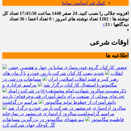
کمک فنر ایندامین سایپا
افزونه جلالی را نصب کنید.
24 صفر 1448
ساعت
17:45:51
تعداد کل
نوشته ها : 1202
تعداد نوشته های امروز : 0
تعداد اعضا : 36
تعداد
دیدگاهها : 13
×
اوقات شرعی
اطلاعیه ها
حضور کارکنان گروه خودروسازی سایپا در چهل و هفتمین جشن
انقلاب
تجدید بیعت کارکنان شرکت پارس خودرو با آرمان های
رهبر کبیر و فقید انقلاب اسلامی ایران
مسابقات ورزشی در
مگاموتوربا استقبال کارکنان برگزار شد
مراسم عزاداری و
ذکرمصیبت سالروز شهادت امام محمدتقی(ع) در شرکت زامیاد
تجربه‌ای میدانی از صنعت برای دانش‌آموزان فنی‌وحرفه‌ای؛ بازدید
دانش‌آموزان از خطوط تولید مگاموتور
مراسم بزرگداشت
سالروز آزادسازی خرمشهر در شرکت پارس خودرو برگزار شد
مراسم گرامیداشت سالروز آزادسازی خرمشهر در نمازخانه
فاطمیه مگاموتور
تیم شهدای مگاموتور در بزرگترین مسابقات
گل کوچک جهان شرکت کرد