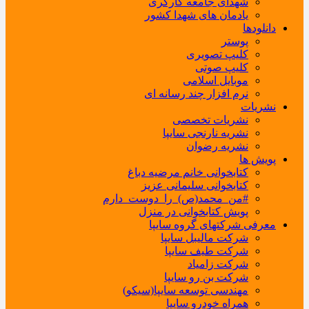
شهدای جامعه کارگری
یادمان های شهدا کشور
دانلودها
پوستر
کلیپ تصویری
کلیپ صوتی
موبایل اسلامی
نرم افزار چند رسانه ای
نشریات
نشریات تخصصی
نشریه نارنجی سایپا
نشریه رضوان
پویش ها
کتابخوانی خانم مرضیه دباغ
کتابخوانی سلیمانی عزیز
#من_محمد(ص)_را_دوست_دارم
پویش کتابخوانی در منزل
معرفی شرکتهای گروه سایپا
شرکت مالیبل سایپا
شرکت طیف سایپا
شرکت زامیاد
شرکت بن رو سایپا
مهندسی توسعه سایپا(سیکو)
همراه خودرو سایپا