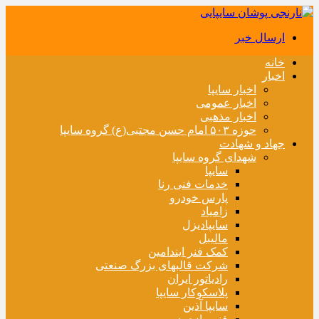
ارسال خبر
خانه
اخبار
اخبار سایپا
اخبار عمومی
اخبار مذهبی
حوزه ۵۰۳ امام حسن مجتبی(ع) گروه سایپا
جهاد و شهادت
شهدای گروه سایپا
سایپا
خدمات فنی رنا
پارس خودرو
زامیاد
سایپادیزل
مالیبل
کمک فنر ایندامین
شرکت قالبهای بزرگ صنعتی
رادیاتور ایران
پلاسکوکار سایپا
سایپا آذین