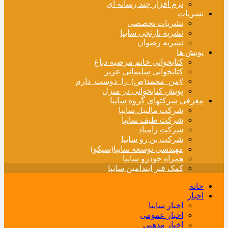
نرم افزار چند رسانه ای
نشریات
نشریات تخصصی
نشریه نارنجی سایپا
نشریه رضوان
پویش ها
کتابخوانی خانم مرضیه دباغ
کتابخوانی سلیمانی عزیز
#من_محمد(ص)_را_دوست_دارم
پویش کتابخوانی در منزل
معرفی شرکتهای گروه سایپا
شرکت مالیبل سایپا
شرکت طیف سایپا
شرکت زامیاد
شرکت بن رو سایپا
مهندسی توسعه سایپا(سیکو)
همراه خودرو سایپا
کمک فنر ایندامین سایپا
خانه
اخبار
اخبار سایپا
اخبار عمومی
اخبار مذهبی