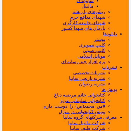
سایپایدک
مالیبل
ریشوهای با ریشه
شهدای مدافع حرم
شهدای جامعه کارگری
یادمان های شهدا کشور
دانلودها
پوستر
کلیپ تصویری
کلیپ صوتی
موبایل اسلامی
نرم افزار چند رسانه ای
نشریات
نشریات تخصصی
نشریه نارنجی سایپا
نشریه رضوان
پویش ها
کتابخوانی خانم مرضیه دباغ
کتابخوانی سلیمانی عزیز
#من_محمد(ص)_را_دوست_دارم
پویش کتابخوانی در منزل
معرفی شرکتهای گروه سایپا
شرکت مالیبل سایپا
شرکت طیف سایپا