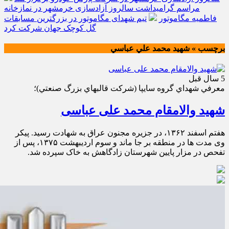
مراسم گرامیداشت سالروز آزادسازی خرمشهر در نمازخانه
فاطمیه مگاموتور
تیم شهدای مگاموتور در بزرگترین مسابقات
گل کوچک جهان شرکت کرد
برچسب » شهيد محمد علي عباسي
5 سال قبل
معرفي شهداي گروه سايپا (شركت قالبهاي بزرگ صنعتي)؛
شهید والامقام محمد علی عباسی
هفتم اسفند ۱۳۶۲‏، در جزیره ‏مجنون عراق به شهادت رسید. پیکر
وی مدت ها در منطقه بر جا ماند و سوم اردیبهشت ۱۳۷۵‏، پس از
تفحص در مزار پایین شهرستان زادگاهش به خاک سپرده ‏شد.