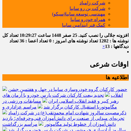
شرکت زامیاد
شرکت بن رو سایپا
مهندسی توسعه سایپا(سیکو)
همراه خودرو سایپا
کمک فنر ایندامین سایپا
افزونه جلالی را نصب کنید.
25 صفر 1448
ساعت
10:29:28
تعداد کل
نوشته ها : 1202
تعداد نوشته های امروز : 0
تعداد اعضا : 36
تعداد
دیدگاهها : 13
×
اوقات شرعی
اطلاعیه ها
حضور کارکنان گروه خودروسازی سایپا در چهل و هفتمین جشن
انقلاب
تجدید بیعت کارکنان شرکت پارس خودرو با آرمان های
رهبر کبیر و فقید انقلاب اسلامی ایران
مسابقات ورزشی در
مگاموتوربا استقبال کارکنان برگزار شد
مراسم عزاداری و
ذکرمصیبت سالروز شهادت امام محمدتقی(ع) در شرکت زامیاد
تجربه‌ای میدانی از صنعت برای دانش‌آموزان فنی‌وحرفه‌ای؛ بازدید
دانش‌آموزان از خطوط تولید مگاموتور
مراسم بزرگداشت
سالروز آزادسازی خرمشهر در شرکت پارس خودرو برگزار شد