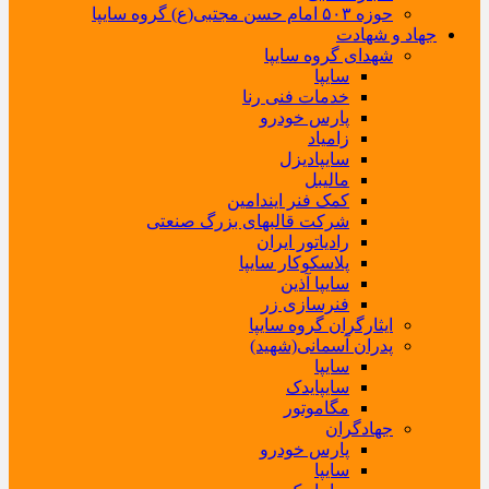
حوزه ۵۰۳ امام حسن مجتبی(ع) گروه سایپا
جهاد و شهادت
شهدای گروه سایپا
سایپا
خدمات فنی رنا
پارس خودرو
زامیاد
سایپادیزل
مالیبل
کمک فنر ایندامین
شرکت قالبهای بزرگ صنعتی
رادیاتور ایران
پلاسکوکار سایپا
سایپا آذین
فنرسازی زر
ایثارگران گروه سایپا
پدران آسمانی(شهید)
سایپا
سایپایدک
مگاموتور
جهادگران
پارس خودرو
سایپا