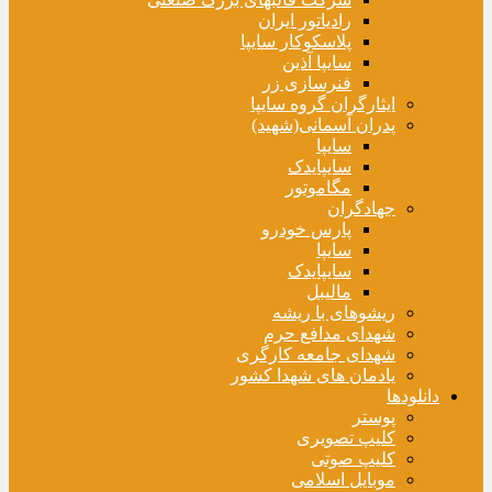
رادیاتور ایران
پلاسکوکار سایپا
سایپا آذین
فنرسازی زر
ایثارگران گروه سایپا
پدران آسمانی(شهید)
سایپا
سایپایدک
مگاموتور
جهادگران
پارس خودرو
سایپا
سایپایدک
مالیبل
ریشوهای با ریشه
شهدای مدافع حرم
شهدای جامعه کارگری
یادمان های شهدا کشور
دانلودها
پوستر
کلیپ تصویری
کلیپ صوتی
موبایل اسلامی