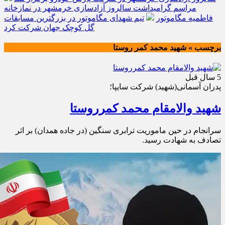
مراسم گرامیداشت سالروز آزادسازی خرمشهر در نمازخانه
فاطمیه مگاموتور
تیم شهدای مگاموتور در بزرگترین مسابقات
گل کوچک جهان شرکت کرد
برچسب » شهيد محمد كمر روستا
5 سال قبل
پدران آسمانی(شهید) شرکت سایپا؛
شهید والامقام محمد کمرروستا
سرانجام در حین ماموریت ترابری سنگین (در جاده همدان) بر اثر
تصادف به شهادت رسید.