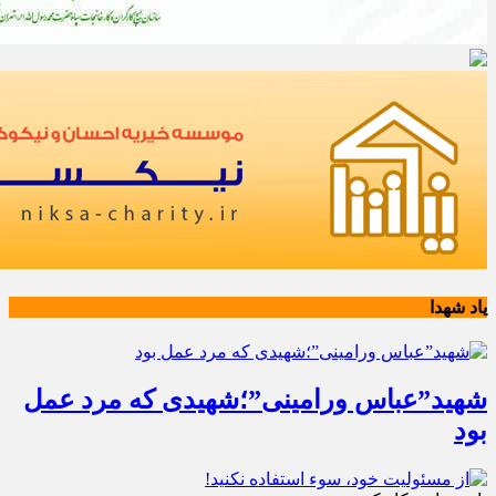
یاد شهدا
شهید”عباس ورامینی”؛شهیدی که مرد عمل
بود