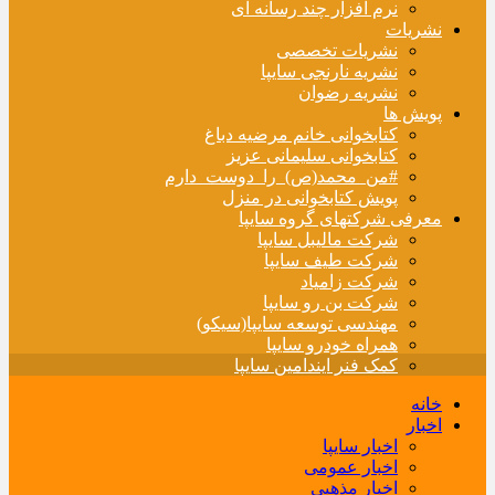
نرم افزار چند رسانه ای
نشریات
نشریات تخصصی
نشریه نارنجی سایپا
نشریه رضوان
پویش ها
کتابخوانی خانم مرضیه دباغ
کتابخوانی سلیمانی عزیز
#من_محمد(ص)_را_دوست_دارم
پویش کتابخوانی در منزل
معرفی شرکتهای گروه سایپا
شرکت مالیبل سایپا
شرکت طیف سایپا
شرکت زامیاد
شرکت بن رو سایپا
مهندسی توسعه سایپا(سیکو)
همراه خودرو سایپا
کمک فنر ایندامین سایپا
خانه
اخبار
اخبار سایپا
اخبار عمومی
اخبار مذهبی