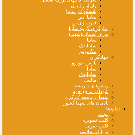
رادیاتور ایران
پلاسکوکار سایپا
سایپا آذین
فنرسازی زر
ایثارگران گروه سایپا
پدران آسمانی(شهید)
سایپا
سایپایدک
مگاموتور
جهادگران
پارس خودرو
سایپا
سایپایدک
مالیبل
ریشوهای با ریشه
شهدای مدافع حرم
شهدای جامعه کارگری
یادمان های شهدا کشور
دانلودها
پوستر
کلیپ تصویری
کلیپ صوتی
موبایل اسلامی