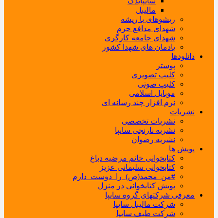
سایپایدک
مالیبل
ریشوهای با ریشه
شهدای مدافع حرم
شهدای جامعه کارگری
یادمان های شهدا کشور
دانلودها
پوستر
کلیپ تصویری
کلیپ صوتی
موبایل اسلامی
نرم افزار چند رسانه ای
نشریات
نشریات تخصصی
نشریه نارنجی سایپا
نشریه رضوان
پویش ها
کتابخوانی خانم مرضیه دباغ
کتابخوانی سلیمانی عزیز
#من_محمد(ص)_را_دوست_دارم
پویش کتابخوانی در منزل
معرفی شرکتهای گروه سایپا
شرکت مالیبل سایپا
شرکت طیف سایپا