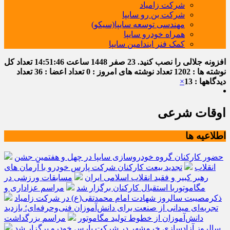
شرکت زامیاد
شرکت بن رو سایپا
مهندسی توسعه سایپا(سیکو)
همراه خودرو سایپا
کمک فنر ایندامین سایپا
افزونه جلالی را نصب کنید.
23 صفر 1448
ساعت
14:51:47
تعداد کل
نوشته ها : 1202
تعداد نوشته های امروز : 0
تعداد اعضا : 36
تعداد
دیدگاهها : 13
×
اوقات شرعی
اطلاعیه ها
حضور کارکنان گروه خودروسازی سایپا در چهل و هفتمین جشن
انقلاب
تجدید بیعت کارکنان شرکت پارس خودرو با آرمان های
رهبر کبیر و فقید انقلاب اسلامی ایران
مسابقات ورزشی در
مگاموتوربا استقبال کارکنان برگزار شد
مراسم عزاداری و
ذکرمصیبت سالروز شهادت امام محمدتقی(ع) در شرکت زامیاد
تجربه‌ای میدانی از صنعت برای دانش‌آموزان فنی‌وحرفه‌ای؛ بازدید
دانش‌آموزان از خطوط تولید مگاموتور
مراسم بزرگداشت
سالروز آزادسازی خرمشهر در شرکت پارس خودرو برگزار شد