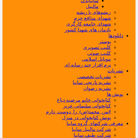
سایپایدک
مالیبل
ریشوهای با ریشه
شهدای مدافع حرم
شهدای جامعه کارگری
یادمان های شهدا کشور
دانلودها
پوستر
کلیپ تصویری
کلیپ صوتی
موبایل اسلامی
نرم افزار چند رسانه ای
نشریات
نشریات تخصصی
نشریه نارنجی سایپا
نشریه رضوان
پویش ها
کتابخوانی خانم مرضیه دباغ
کتابخوانی سلیمانی عزیز
#من_محمد(ص)_را_دوست_دارم
پویش کتابخوانی در منزل
معرفی شرکتهای گروه سایپا
شرکت مالیبل سایپا
شرکت طیف سایپا