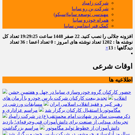
شرکت زامیاد
شرکت بن رو سایپا
مهندسی توسعه سایپا(سیکو)
همراه خودرو سایپا
کمک فنر ایندامین سایپا
افزونه جلالی را نصب کنید.
22 صفر 1448
ساعت
19:29:26
تعداد کل
نوشته ها : 1202
تعداد نوشته های امروز : 0
تعداد اعضا : 36
تعداد
دیدگاهها : 13
×
اوقات شرعی
اطلاعیه ها
حضور کارکنان گروه خودروسازی سایپا در چهل و هفتمین جشن
انقلاب
تجدید بیعت کارکنان شرکت پارس خودرو با آرمان های
رهبر کبیر و فقید انقلاب اسلامی ایران
مسابقات ورزشی در
مگاموتوربا استقبال کارکنان برگزار شد
مراسم عزاداری و
ذکرمصیبت سالروز شهادت امام محمدتقی(ع) در شرکت زامیاد
تجربه‌ای میدانی از صنعت برای دانش‌آموزان فنی‌وحرفه‌ای؛ بازدید
دانش‌آموزان از خطوط تولید مگاموتور
مراسم بزرگداشت
سالروز آزادسازی خرمشهر در شرکت پارس خودرو برگزار شد