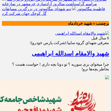
مراسم گرامیداشت سالروز آزادسازی خرمشهر در نمازخانه
فاطمیه مگاموتور
تیم شهدای مگاموتور در بزرگترین مسابقات
گل کوچک جهان شرکت کرد
برچسب » شهید خردادماه
6 سال قبل
معرفي شهداي گروه سايپا (شركت پارس خودرو)؛
شهید والامقام اسدالله ابراهیمی
چرا میخوای بری سوریه ؟ تو دوتا بچه داری ! حواست هست ؟
بخاطر بچه‌ها نرو!