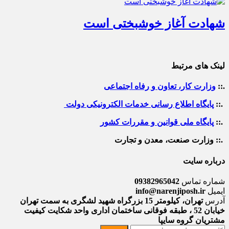
شهادت آغاز خوشبختی است
لینک های مرتبط
.::
وزارت کار، تعاون و رفاه اجتماعی
.::
پایگاه اطلاع رسانی خدمات الکترونیکی دولت
.::
پایگاه ملی قوانین و مقررات کشور
.:: وزارت صنعت، معدن و تجارت
درباره سایت
شماره تماس
09382965042
ایمیل
info@narenjiposh.ir
آدرس
تهران، کیلومتر 15 بزرگراه شهید لشگری به سمت تهران
خیابان 52 ، طبقه فوقانی ساختمان اداری واحد شکایت کیفیت
مشتریان گروه سایپا