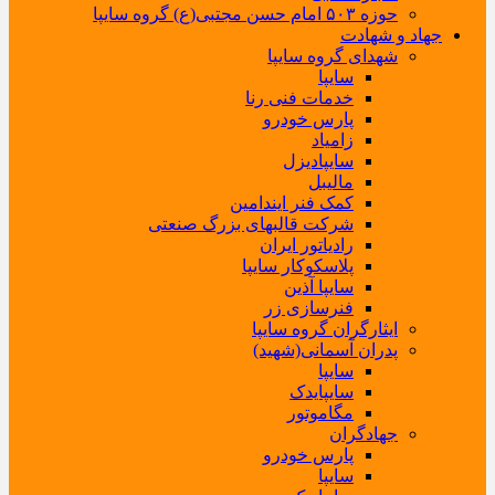
حوزه ۵۰۳ امام حسن مجتبی(ع) گروه سایپا
جهاد و شهادت
شهدای گروه سایپا
سایپا
خدمات فنی رنا
پارس خودرو
زامیاد
سایپادیزل
مالیبل
کمک فنر ایندامین
شرکت قالبهای بزرگ صنعتی
رادیاتور ایران
پلاسکوکار سایپا
سایپا آذین
فنرسازی زر
ایثارگران گروه سایپا
پدران آسمانی(شهید)
سایپا
سایپایدک
مگاموتور
جهادگران
پارس خودرو
سایپا