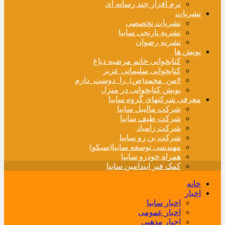
نرم افزار چند رسانه ای
نشریات
نشریات تخصصی
نشریه نارنجی سایپا
نشریه رضوان
پویش ها
کتابخوانی خانم مرضیه دباغ
کتابخوانی سلیمانی عزیز
#من_محمد(ص)_را_دوست_دارم
پویش کتابخوانی در منزل
معرفی شرکتهای گروه سایپا
شرکت مالیبل سایپا
شرکت طیف سایپا
شرکت زامیاد
شرکت بن رو سایپا
مهندسی توسعه سایپا(سیکو)
همراه خودرو سایپا
کمک فنر ایندامین سایپا
خانه
اخبار
اخبار سایپا
اخبار عمومی
اخبار مذهبی