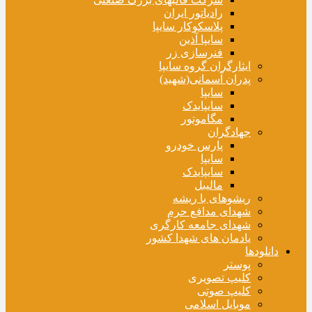
رادیاتور ایران
پلاسکوکار سایپا
سایپا آذین
فنرسازی زر
ایثارگران گروه سایپا
پدران آسمانی(شهید)
سایپا
سایپایدک
مگاموتور
جهادگران
پارس خودرو
سایپا
سایپایدک
مالیبل
ریشوهای با ریشه
شهدای مدافع حرم
شهدای جامعه کارگری
یادمان های شهدا کشور
دانلودها
پوستر
کلیپ تصویری
کلیپ صوتی
موبایل اسلامی