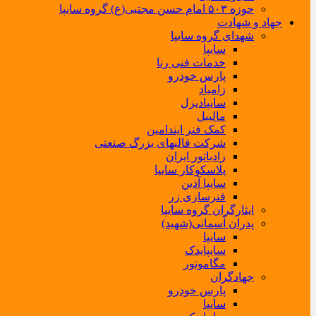
حوزه ۵۰۳ امام حسن مجتبی(ع) گروه سایپا
جهاد و شهادت
شهدای گروه سایپا
سایپا
خدمات فنی رنا
پارس خودرو
زامیاد
سایپادیزل
مالیبل
کمک فنر ایندامین
شرکت قالبهای بزرگ صنعتی
رادیاتور ایران
پلاسکوکار سایپا
سایپا آذین
فنرسازی زر
ایثارگران گروه سایپا
پدران آسمانی(شهید)
سایپا
سایپایدک
مگاموتور
جهادگران
پارس خودرو
سایپا