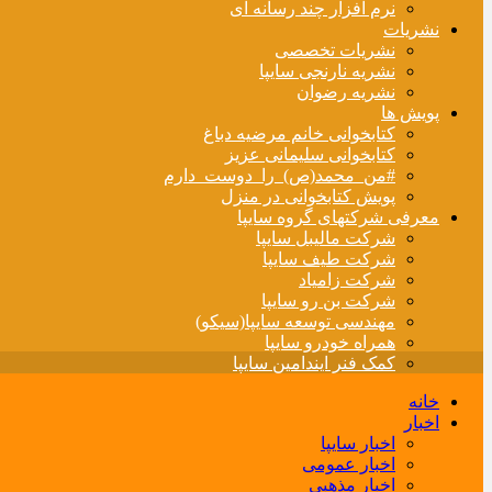
نرم افزار چند رسانه ای
نشریات
نشریات تخصصی
نشریه نارنجی سایپا
نشریه رضوان
پویش ها
کتابخوانی خانم مرضیه دباغ
کتابخوانی سلیمانی عزیز
#من_محمد(ص)_را_دوست_دارم
پویش کتابخوانی در منزل
معرفی شرکتهای گروه سایپا
شرکت مالیبل سایپا
شرکت طیف سایپا
شرکت زامیاد
شرکت بن رو سایپا
مهندسی توسعه سایپا(سیکو)
همراه خودرو سایپا
کمک فنر ایندامین سایپا
خانه
اخبار
اخبار سایپا
اخبار عمومی
اخبار مذهبی