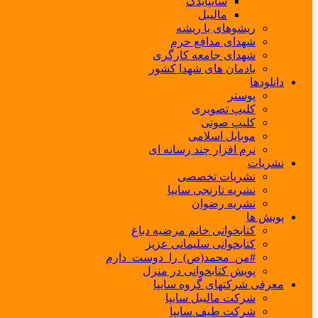
سایپایدک
مالیبل
ریشوهای با ریشه
شهدای مدافع حرم
شهدای جامعه کارگری
یادمان های شهدا کشور
دانلودها
پوستر
کلیپ تصویری
کلیپ صوتی
موبایل اسلامی
نرم افزار چند رسانه ای
نشریات
نشریات تخصصی
نشریه نارنجی سایپا
نشریه رضوان
پویش ها
کتابخوانی خانم مرضیه دباغ
کتابخوانی سلیمانی عزیز
#من_محمد(ص)_را_دوست_دارم
پویش کتابخوانی در منزل
معرفی شرکتهای گروه سایپا
شرکت مالیبل سایپا
شرکت طیف سایپا