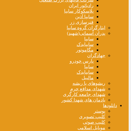
رادیاتور ایران
پلاسکوکار سایپا
سایپا آذین
فنرسازی زر
ایثارگران گروه سایپا
پدران آسمانی(شهید)
سایپا
سایپایدک
مگاموتور
جهادگران
پارس خودرو
سایپا
سایپایدک
مالیبل
ریشوهای با ریشه
شهدای مدافع حرم
شهدای جامعه کارگری
یادمان های شهدا کشور
دانلودها
پوستر
کلیپ تصویری
کلیپ صوتی
موبایل اسلامی