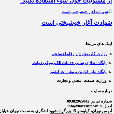
از مسئولیت خود، سوء استفاده نکنید!
شهادت آغاز خوشبختی است
لینک های مرتبط
.::
وزارت کار، تعاون و رفاه اجتماعی
.::
پایگاه اطلاع رسانی خدمات الکترونیکی دولت
.::
پایگاه ملی قوانین و مقررات کشور
.:: وزارت صنعت، معدن و تجارت
درباره سایت
شماره تماس
09382965042
ایمیل
info@narenjiposh.ir
آدرس
تهران، کیلومتر 15 بزرگراه شهید لشگری به سمت تهران خیابان 52 ، طبقه فوقانی ساختمان اداری واحد شکایت کیفیت مشتریان گروه سایپا