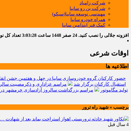
شرکت زامیاد
شرکت بن رو سایپا
مهندسی توسعه سایپا(سیکو)
همراه خودرو سایپا
کمک فنر ایندامین سایپا
افزونه جلالی را نصب کنید.
24 صفر 1448
ساعت
3:03:29
تعداد کل نوشته
اوقات شرعی
اطلاعیه ها
حضور کارکنان گروه خودروسازی سایپا در چهل و هفتمین جشن انقل
استقبال کارکنان برگزار شد
مراسم عزاداری و ذکرمصیبت سالرو
تولید مگاموتور
مراسم بزرگداشت سالروز آزادسازی خرمشهر در 
برچسب » شهید راه ترور
4 سال قبل