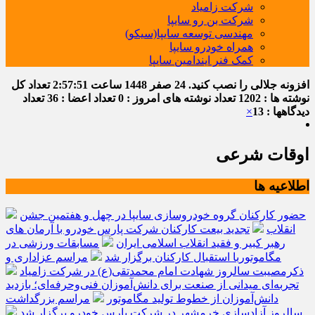
شرکت زامیاد
شرکت بن رو سایپا
مهندسی توسعه سایپا(سیکو)
همراه خودرو سایپا
کمک فنر ایندامین سایپا
افزونه جلالی را نصب کنید.
24 صفر 1448
ساعت
2:57:52
تعداد کل
نوشته ها : 1202
تعداد نوشته های امروز : 0
تعداد اعضا : 36
تعداد
دیدگاهها : 13
×
اوقات شرعی
اطلاعیه ها
حضور کارکنان گروه خودروسازی سایپا در چهل و هفتمین جشن
انقلاب
تجدید بیعت کارکنان شرکت پارس خودرو با آرمان های
رهبر کبیر و فقید انقلاب اسلامی ایران
مسابقات ورزشی در
مگاموتوربا استقبال کارکنان برگزار شد
مراسم عزاداری و
ذکرمصیبت سالروز شهادت امام محمدتقی(ع) در شرکت زامیاد
تجربه‌ای میدانی از صنعت برای دانش‌آموزان فنی‌وحرفه‌ای؛ بازدید
دانش‌آموزان از خطوط تولید مگاموتور
مراسم بزرگداشت
سالروز آزادسازی خرمشهر در شرکت پارس خودرو برگزار شد