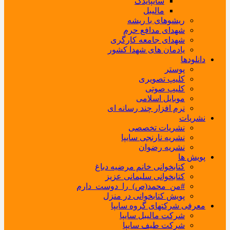
سایپایدک
مالیبل
ریشوهای با ریشه
شهدای مدافع حرم
شهدای جامعه کارگری
یادمان های شهدا کشور
دانلودها
پوستر
کلیپ تصویری
کلیپ صوتی
موبایل اسلامی
نرم افزار چند رسانه ای
نشریات
نشریات تخصصی
نشریه نارنجی سایپا
نشریه رضوان
پویش ها
کتابخوانی خانم مرضیه دباغ
کتابخوانی سلیمانی عزیز
#من_محمد(ص)_را_دوست_دارم
پویش کتابخوانی در منزل
معرفی شرکتهای گروه سایپا
شرکت مالیبل سایپا
شرکت طیف سایپا