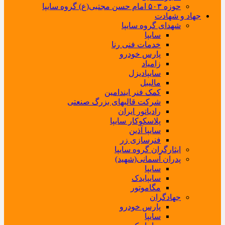
حوزه ۵۰۳ امام حسن مجتبی(ع) گروه سایپا
جهاد و شهادت
شهدای گروه سایپا
سایپا
خدمات فنی رنا
پارس خودرو
زامیاد
سایپادیزل
مالیبل
کمک فنر ایندامین
شرکت قالبهای بزرگ صنعتی
رادیاتور ایران
پلاسکوکار سایپا
سایپا آذین
فنرسازی زر
ایثارگران گروه سایپا
پدران آسمانی(شهید)
سایپا
سایپایدک
مگاموتور
جهادگران
پارس خودرو
سایپا