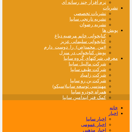
نرم افزار چند رسانه ای
نشریات
نشریات تخصصی
نشریه نارنجی سایپا
نشریه رضوان
پویش ها
کتابخوانی خانم مرضیه دباغ
کتابخوانی سلیمانی عزیز
#من_محمد(ص)_را_دوست_دارم
پویش کتابخوانی در منزل
معرفی شرکتهای گروه سایپا
شرکت مالیبل سایپا
شرکت طیف سایپا
شرکت زامیاد
شرکت بن رو سایپا
مهندسی توسعه سایپا(سیکو)
همراه خودرو سایپا
کمک فنر ایندامین سایپا
خانه
اخبار
اخبار سایپا
اخبار عمومی
اخبار مذهبی