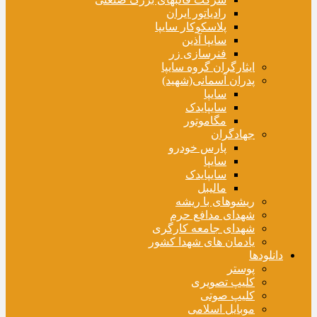
رادیاتور ایران
پلاسکوکار سایپا
سایپا آذین
فنرسازی زر
ایثارگران گروه سایپا
پدران آسمانی(شهید)
سایپا
سایپایدک
مگاموتور
جهادگران
پارس خودرو
سایپا
سایپایدک
مالیبل
ریشوهای با ریشه
شهدای مدافع حرم
شهدای جامعه کارگری
یادمان های شهدا کشور
دانلودها
پوستر
کلیپ تصویری
کلیپ صوتی
موبایل اسلامی