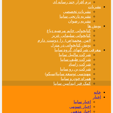
نرم افزار چند رسانه ای
نشریات
نشریات تخصصی
نشریه نارنجی سایپا
نشریه رضوان
پویش ها
کتابخوانی خانم مرضیه دباغ
کتابخوانی سلیمانی عزیز
#من_محمد(ص)_را_دوست_دارم
پویش کتابخوانی در منزل
معرفی شرکتهای گروه سایپا
شرکت مالیبل سایپا
شرکت طیف سایپا
شرکت زامیاد
شرکت بن رو سایپا
مهندسی توسعه سایپا(سیکو)
همراه خودرو سایپا
کمک فنر ایندامین سایپا
خانه
اخبار
اخبار سایپا
اخبار عمومی
اخبار مذهبی