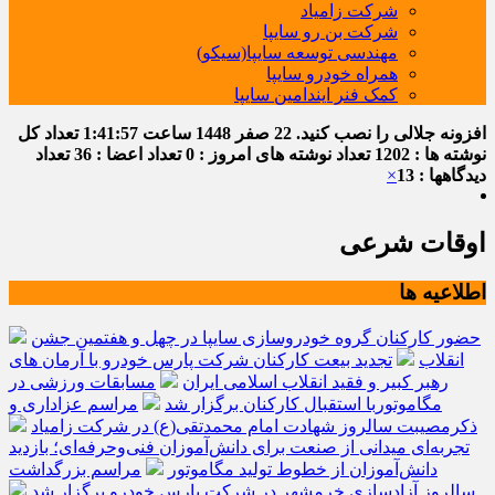
شرکت زامیاد
شرکت بن رو سایپا
مهندسی توسعه سایپا(سیکو)
همراه خودرو سایپا
کمک فنر ایندامین سایپا
افزونه جلالی را نصب کنید.
22 صفر 1448
ساعت
1:41:57
تعداد کل
نوشته ها : 1202
تعداد نوشته های امروز : 0
تعداد اعضا : 36
تعداد
دیدگاهها : 13
×
اوقات شرعی
اطلاعیه ها
حضور کارکنان گروه خودروسازی سایپا در چهل و هفتمین جشن
انقلاب
تجدید بیعت کارکنان شرکت پارس خودرو با آرمان های
رهبر کبیر و فقید انقلاب اسلامی ایران
مسابقات ورزشی در
مگاموتوربا استقبال کارکنان برگزار شد
مراسم عزاداری و
ذکرمصیبت سالروز شهادت امام محمدتقی(ع) در شرکت زامیاد
تجربه‌ای میدانی از صنعت برای دانش‌آموزان فنی‌وحرفه‌ای؛ بازدید
دانش‌آموزان از خطوط تولید مگاموتور
مراسم بزرگداشت
سالروز آزادسازی خرمشهر در شرکت پارس خودرو برگزار شد