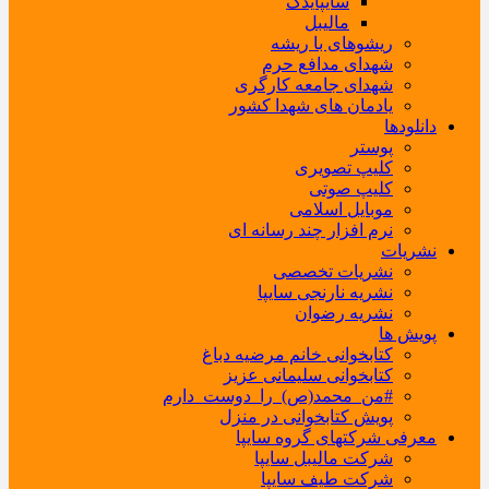
سایپایدک
مالیبل
ریشوهای با ریشه
شهدای مدافع حرم
شهدای جامعه کارگری
یادمان های شهدا کشور
دانلودها
پوستر
کلیپ تصویری
کلیپ صوتی
موبایل اسلامی
نرم افزار چند رسانه ای
نشریات
نشریات تخصصی
نشریه نارنجی سایپا
نشریه رضوان
پویش ها
کتابخوانی خانم مرضیه دباغ
کتابخوانی سلیمانی عزیز
#من_محمد(ص)_را_دوست_دارم
پویش کتابخوانی در منزل
معرفی شرکتهای گروه سایپا
شرکت مالیبل سایپا
شرکت طیف سایپا