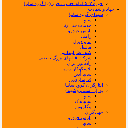
حوزه ۵۰۳ امام حسن مجتبی(ع) گروه سایپا
جهاد و شهادت
شهدای گروه سایپا
سایپا
خدمات فنی رنا
پارس خودرو
زامیاد
سایپادیزل
مالیبل
کمک فنر ایندامین
شرکت قالبهای بزرگ صنعتی
رادیاتور ایران
پلاسکوکار سایپا
سایپا آذین
فنرسازی زر
ایثارگران گروه سایپا
پدران آسمانی(شهید)
سایپا
سایپایدک
مگاموتور
جهادگران
پارس خودرو
سایپا