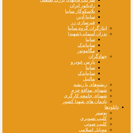
رادیاتور ایران
پلاسکوکار سایپا
سایپا آذین
فنرسازی زر
ایثارگران گروه سایپا
پدران آسمانی(شهید)
سایپا
سایپایدک
مگاموتور
جهادگران
پارس خودرو
سایپا
سایپایدک
مالیبل
ریشوهای با ریشه
شهدای مدافع حرم
شهدای جامعه کارگری
یادمان های شهدا کشور
دانلودها
پوستر
کلیپ تصویری
کلیپ صوتی
موبایل اسلامی