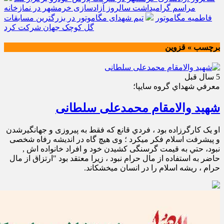
مراسم گرامیداشت سالروز آزادسازی خرمشهر در نمازخانه
فاطمیه مگاموتور
تیم شهدای مگاموتور در بزرگترین مسابقات
گل کوچک جهان شرکت کرد
برچسب » قزوين
5 سال قبل
معرفي شهداي گروه سايپا؛
شهید والامقام محمدعلی سلطانی
او یک کارگرزاده بود ، فردي قانع که فقط به پیروزی و جهانگیرشدن
و پیشرفت اسلام فکر میکرد ؛ وی هیچ گاه در اندیشه رفاه شخصی
نبود، حتي به قیمت گرسنگی کشیدن خود و افراد خانواده اش ,
حاضر به استفاده از مال حرام نبود ، زیرا معتقد بود "ارتزاق از مال
حرام ، ریشه اسلام را در انسان میخشکاند.