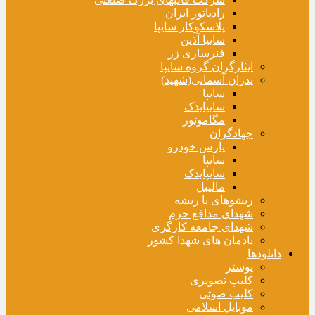
رادیاتور ایران
پلاسکوکار سایپا
سایپا آذین
فنرسازی زر
ایثارگران گروه سایپا
پدران آسمانی(شهید)
سایپا
سایپایدک
مگاموتور
جهادگران
پارس خودرو
سایپا
سایپایدک
مالیبل
ریشوهای با ریشه
شهدای مدافع حرم
شهدای جامعه کارگری
یادمان های شهدا کشور
دانلودها
پوستر
کلیپ تصویری
کلیپ صوتی
موبایل اسلامی