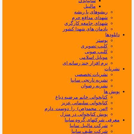
سایپایدک
مالیبل
ریشوهای با ریشه
شهدای مدافع حرم
شهدای جامعه کارگری
یادمان های شهدا کشور
دانلودها
پوستر
کلیپ تصویری
کلیپ صوتی
موبایل اسلامی
نرم افزار چند رسانه ای
نشریات
نشریات تخصصی
نشریه نارنجی سایپا
نشریه رضوان
پویش ها
کتابخوانی خانم مرضیه دباغ
کتابخوانی سلیمانی عزیز
#من_محمد(ص)_را_دوست_دارم
پویش کتابخوانی در منزل
معرفی شرکتهای گروه سایپا
شرکت مالیبل سایپا
شرکت طیف سایپا