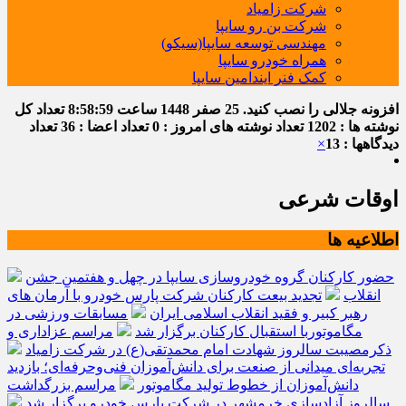
شرکت زامیاد
شرکت بن رو سایپا
مهندسی توسعه سایپا(سیکو)
همراه خودرو سایپا
کمک فنر ایندامین سایپا
افزونه جلالی را نصب کنید.
25 صفر 1448
ساعت
8:58:59
تعداد کل
نوشته ها : 1202
تعداد نوشته های امروز : 0
تعداد اعضا : 36
تعداد
دیدگاهها : 13
×
اوقات شرعی
اطلاعیه ها
حضور کارکنان گروه خودروسازی سایپا در چهل و هفتمین جشن
انقلاب
تجدید بیعت کارکنان شرکت پارس خودرو با آرمان های
رهبر کبیر و فقید انقلاب اسلامی ایران
مسابقات ورزشی در
مگاموتوربا استقبال کارکنان برگزار شد
مراسم عزاداری و
ذکرمصیبت سالروز شهادت امام محمدتقی(ع) در شرکت زامیاد
تجربه‌ای میدانی از صنعت برای دانش‌آموزان فنی‌وحرفه‌ای؛ بازدید
دانش‌آموزان از خطوط تولید مگاموتور
مراسم بزرگداشت
سالروز آزادسازی خرمشهر در شرکت پارس خودرو برگزار شد