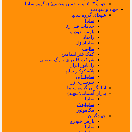
حوزه ۵۰۳ امام حسن مجتبی(ع) گروه سایپا
جهاد و شهادت
شهدای گروه سایپا
سایپا
خدمات فنی رنا
پارس خودرو
زامیاد
سایپادیزل
مالیبل
کمک فنر ایندامین
شرکت قالبهای بزرگ صنعتی
رادیاتور ایران
پلاسکوکار سایپا
سایپا آذین
فنرسازی زر
ایثارگران گروه سایپا
پدران آسمانی(شهید)
سایپا
سایپایدک
مگاموتور
جهادگران
پارس خودرو
سایپا