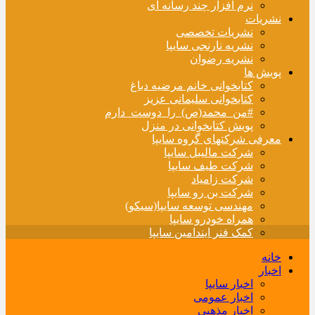
نرم افزار چند رسانه ای
نشریات
نشریات تخصصی
نشریه نارنجی سایپا
نشریه رضوان
پویش ها
کتابخوانی خانم مرضیه دباغ
کتابخوانی سلیمانی عزیز
#من_محمد(ص)_را_دوست_دارم
پویش کتابخوانی در منزل
معرفی شرکتهای گروه سایپا
شرکت مالیبل سایپا
شرکت طیف سایپا
شرکت زامیاد
شرکت بن رو سایپا
مهندسی توسعه سایپا(سیکو)
همراه خودرو سایپا
کمک فنر ایندامین سایپا
خانه
اخبار
اخبار سایپا
اخبار عمومی
اخبار مذهبی