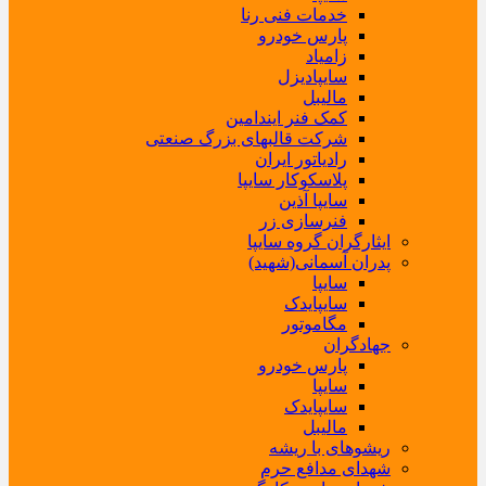
خدمات فنی رنا
پارس خودرو
زامیاد
سایپادیزل
مالیبل
کمک فنر ایندامین
شرکت قالبهای بزرگ صنعتی
رادیاتور ایران
پلاسکوکار سایپا
سایپا آذین
فنرسازی زر
ایثارگران گروه سایپا
پدران آسمانی(شهید)
سایپا
سایپایدک
مگاموتور
جهادگران
پارس خودرو
سایپا
سایپایدک
مالیبل
ریشوهای با ریشه
شهدای مدافع حرم