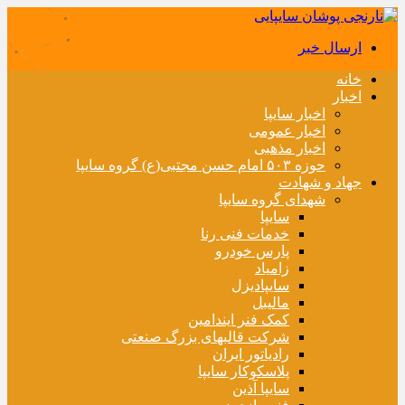
ارسال خبر
خانه
اخبار
اخبار سایپا
اخبار عمومی
اخبار مذهبی
حوزه ۵۰۳ امام حسن مجتبی(ع) گروه سایپا
جهاد و شهادت
شهدای گروه سایپا
سایپا
خدمات فنی رنا
پارس خودرو
زامیاد
سایپادیزل
مالیبل
کمک فنر ایندامین
شرکت قالبهای بزرگ صنعتی
رادیاتور ایران
پلاسکوکار سایپا
سایپا آذین