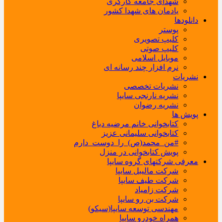
شهدای جامعه کارگری
یادمان های شهدا کشور
دانلودها
پوستر
کلیپ تصویری
کلیپ صوتی
موبایل اسلامی
نرم افزار چند رسانه ای
نشریات
نشریات تخصصی
نشریه نارنجی سایپا
نشریه رضوان
پویش ها
کتابخوانی خانم مرضیه دباغ
کتابخوانی سلیمانی عزیز
#من_محمد(ص)_را_دوست_دارم
پویش کتابخوانی در منزل
معرفی شرکتهای گروه سایپا
شرکت مالیبل سایپا
شرکت طیف سایپا
شرکت زامیاد
شرکت بن رو سایپا
مهندسی توسعه سایپا(سیکو)
همراه خودرو سایپا