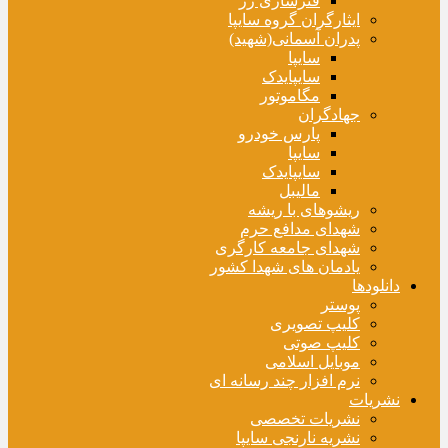
فنرسازی زر
ایثارگران گروه سایپا
پدران آسمانی(شهید)
سایپا
سایپایدک
مگاموتور
جهادگران
پارس خودرو
سایپا
سایپایدک
مالیبل
ریشوهای با ریشه
شهدای مدافع حرم
شهدای جامعه کارگری
یادمان های شهدا کشور
دانلودها
پوستر
کلیپ تصویری
کلیپ صوتی
موبایل اسلامی
نرم افزار چند رسانه ای
نشریات
نشریات تخصصی
نشریه نارنجی سایپا