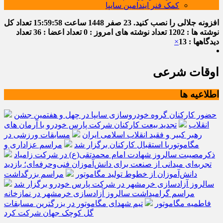
کمک فنر ایندامین سایپا
افزونه جلالی را نصب کنید.
23 صفر 1448
ساعت
15:59:58
تعداد کل
نوشته ها : 1202
تعداد نوشته های امروز : 0
تعداد اعضا : 36
تعداد
دیدگاهها : 13
×
اوقات شرعی
اطلاعیه ها
حضور کارکنان گروه خودروسازی سایپا در چهل و هفتمین جشن
انقلاب
تجدید بیعت کارکنان شرکت پارس خودرو با آرمان های
رهبر کبیر و فقید انقلاب اسلامی ایران
مسابقات ورزشی در
مگاموتوربا استقبال کارکنان برگزار شد
مراسم عزاداری و
ذکرمصیبت سالروز شهادت امام محمدتقی(ع) در شرکت زامیاد
تجربه‌ای میدانی از صنعت برای دانش‌آموزان فنی‌وحرفه‌ای؛ بازدید
دانش‌آموزان از خطوط تولید مگاموتور
مراسم بزرگداشت
سالروز آزادسازی خرمشهر در شرکت پارس خودرو برگزار شد
مراسم گرامیداشت سالروز آزادسازی خرمشهر در نمازخانه
فاطمیه مگاموتور
تیم شهدای مگاموتور در بزرگترین مسابقات
گل کوچک جهان شرکت کرد