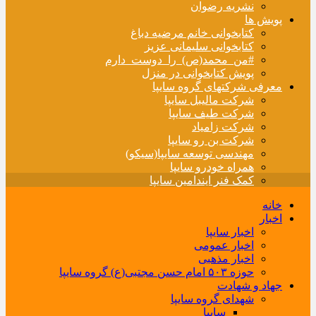
نشریه رضوان
پویش ها
کتابخوانی خانم مرضیه دباغ
کتابخوانی سلیمانی عزیز
#من_محمد(ص)_را_دوست_دارم
پویش کتابخوانی در منزل
معرفی شرکتهای گروه سایپا
شرکت مالیبل سایپا
شرکت طیف سایپا
شرکت زامیاد
شرکت بن رو سایپا
مهندسی توسعه سایپا(سیکو)
همراه خودرو سایپا
کمک فنر ایندامین سایپا
خانه
اخبار
اخبار سایپا
اخبار عمومی
اخبار مذهبی
حوزه ۵۰۳ امام حسن مجتبی(ع) گروه سایپا
جهاد و شهادت
شهدای گروه سایپا
سایپا