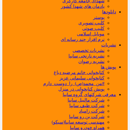
شهدای جامعه کارگری
یادمان های شهدا کشور
دانلودها
پوستر
کلیپ تصویری
کلیپ صوتی
موبایل اسلامی
نرم افزار چند رسانه ای
نشریات
نشریات تخصصی
نشریه نارنجی سایپا
نشریه رضوان
پویش ها
کتابخوانی خانم مرضیه دباغ
کتابخوانی سلیمانی عزیز
#من_محمد(ص)_را_دوست_دارم
پویش کتابخوانی در منزل
معرفی شرکتهای گروه سایپا
شرکت مالیبل سایپا
شرکت طیف سایپا
شرکت زامیاد
شرکت بن رو سایپا
مهندسی توسعه سایپا(سیکو)
همراه خودرو سایپا