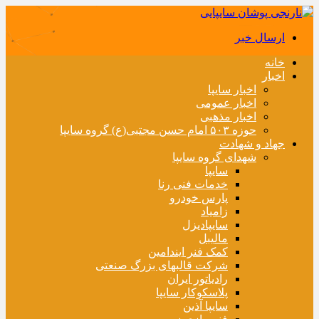
ارسال خبر
خانه
اخبار
اخبار سایپا
اخبار عمومی
اخبار مذهبی
حوزه ۵۰۳ امام حسن مجتبی(ع) گروه سایپا
جهاد و شهادت
شهدای گروه سایپا
سایپا
خدمات فنی رنا
پارس خودرو
زامیاد
سایپادیزل
مالیبل
کمک فنر ایندامین
شرکت قالبهای بزرگ صنعتی
رادیاتور ایران
پلاسکوکار سایپا
سایپا آذین