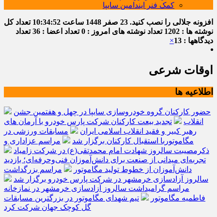
کمک فنر ایندامین سایپا
افزونه جلالی را نصب کنید.
23 صفر 1448
ساعت
10:34:52
تعداد کل
نوشته ها : 1202
تعداد نوشته های امروز : 0
تعداد اعضا : 36
تعداد
دیدگاهها : 13
×
اوقات شرعی
اطلاعیه ها
حضور کارکنان گروه خودروسازی سایپا در چهل و هفتمین جشن
انقلاب
تجدید بیعت کارکنان شرکت پارس خودرو با آرمان های
رهبر کبیر و فقید انقلاب اسلامی ایران
مسابقات ورزشی در
مگاموتوربا استقبال کارکنان برگزار شد
مراسم عزاداری و
ذکرمصیبت سالروز شهادت امام محمدتقی(ع) در شرکت زامیاد
تجربه‌ای میدانی از صنعت برای دانش‌آموزان فنی‌وحرفه‌ای؛ بازدید
دانش‌آموزان از خطوط تولید مگاموتور
مراسم بزرگداشت
سالروز آزادسازی خرمشهر در شرکت پارس خودرو برگزار شد
مراسم گرامیداشت سالروز آزادسازی خرمشهر در نمازخانه
فاطمیه مگاموتور
تیم شهدای مگاموتور در بزرگترین مسابقات
گل کوچک جهان شرکت کرد