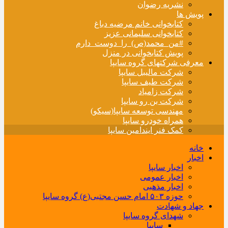
نشریه رضوان
پویش ها
کتابخوانی خانم مرضیه دباغ
کتابخوانی سلیمانی عزیز
#من_محمد(ص)_را_دوست_دارم
پویش کتابخوانی در منزل
معرفی شرکتهای گروه سایپا
شرکت مالیبل سایپا
شرکت طیف سایپا
شرکت زامیاد
شرکت بن رو سایپا
مهندسی توسعه سایپا(سیکو)
همراه خودرو سایپا
کمک فنر ایندامین سایپا
خانه
اخبار
اخبار سایپا
اخبار عمومی
اخبار مذهبی
حوزه ۵۰۳ امام حسن مجتبی(ع) گروه سایپا
جهاد و شهادت
شهدای گروه سایپا
سایپا