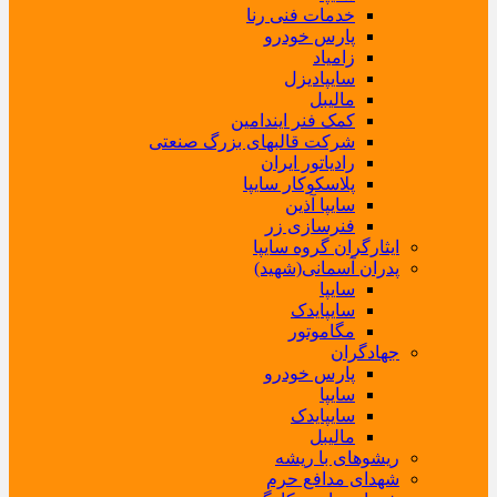
خدمات فنی رنا
پارس خودرو
زامیاد
سایپادیزل
مالیبل
کمک فنر ایندامین
شرکت قالبهای بزرگ صنعتی
رادیاتور ایران
پلاسکوکار سایپا
سایپا آذین
فنرسازی زر
ایثارگران گروه سایپا
پدران آسمانی(شهید)
سایپا
سایپایدک
مگاموتور
جهادگران
پارس خودرو
سایپا
سایپایدک
مالیبل
ریشوهای با ریشه
شهدای مدافع حرم