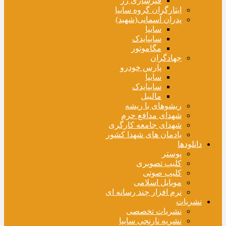
فنرسازی زر
ایثارگران گروه سایپا
پدران آسمانی(شهید)
سایپا
سایپایدک
مگاموتور
جهادگران
پارس خودرو
سایپا
سایپایدک
مالیبل
ریشوهای با ریشه
شهدای مدافع حرم
شهدای جامعه کارگری
یادمان های شهدا کشور
دانلودها
پوستر
کلیپ تصویری
کلیپ صوتی
موبایل اسلامی
نرم افزار چند رسانه ای
نشریات
نشریات تخصصی
نشریه نارنجی سایپا