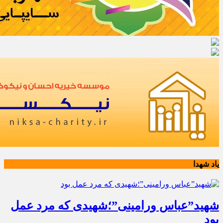
یاد شهدا
شهید”عباس ورامینی”؛شهیدی که مرد عمل
بود