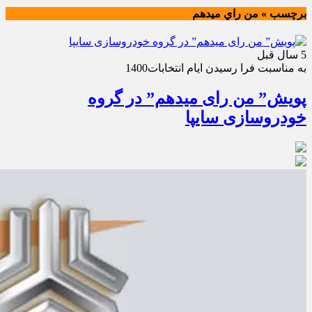
برچسب » من راي ميدهم
5 سال قبل
به مناسبت فرا رسيدن ايام انتخابات1400
پویش” من رای میدهم” در گروه
خودروسازی سایپا