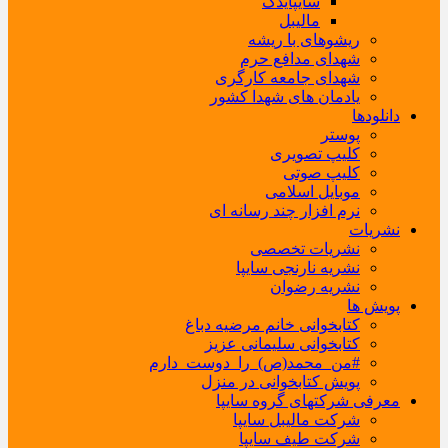
سایپایدک
مالیبل
ریشوهای با ریشه
شهدای مدافع حرم
شهدای جامعه کارگری
یادمان های شهدا کشور
دانلودها
پوستر
کلیپ تصویری
کلیپ صوتی
موبایل اسلامی
نرم افزار چند رسانه ای
نشریات
نشریات تخصصی
نشریه نارنجی سایپا
نشریه رضوان
پویش ها
کتابخوانی خانم مرضیه دباغ
کتابخوانی سلیمانی عزیز
#من_محمد(ص)_را_دوست_دارم
پویش کتابخوانی در منزل
معرفی شرکتهای گروه سایپا
شرکت مالیبل سایپا
شرکت طیف سایپا