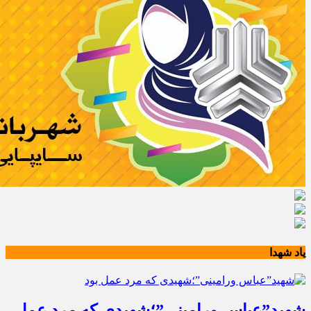
یاد شهدا
شهید”عباس ورامینی”؛شهیدی که مرد عمل