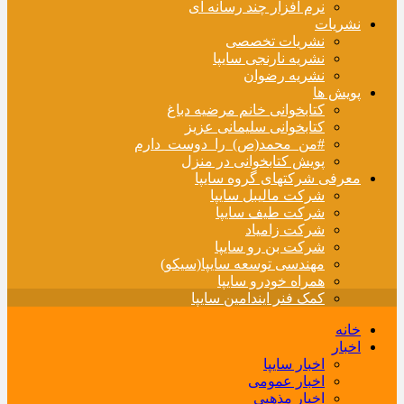
نرم افزار چند رسانه ای
نشریات
نشریات تخصصی
نشریه نارنجی سایپا
نشریه رضوان
پویش ها
کتابخوانی خانم مرضیه دباغ
کتابخوانی سلیمانی عزیز
#من_محمد(ص)_را_دوست_دارم
پویش کتابخوانی در منزل
معرفی شرکتهای گروه سایپا
شرکت مالیبل سایپا
شرکت طیف سایپا
شرکت زامیاد
شرکت بن رو سایپا
مهندسی توسعه سایپا(سیکو)
همراه خودرو سایپا
کمک فنر ایندامین سایپا
خانه
اخبار
اخبار سایپا
اخبار عمومی
اخبار مذهبی