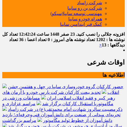
شرکت زامیاد
شرکت بن رو سایپا
مهندسی توسعه سایپا(سیکو)
همراه خودرو سایپا
کمک فنر ایندامین سایپا
افزونه جلالی را نصب کنید.
23 صفر 1448
ساعت
12:42:24
تعداد کل
نوشته ها : 1202
تعداد نوشته های امروز : 0
تعداد اعضا : 36
تعداد
دیدگاهها : 13
×
اوقات شرعی
اطلاعیه ها
حضور کارکنان گروه خودروسازی سایپا در چهل و هفتمین جشن
انقلاب
تجدید بیعت کارکنان شرکت پارس خودرو با آرمان های
رهبر کبیر و فقید انقلاب اسلامی ایران
مسابقات ورزشی در
مگاموتوربا استقبال کارکنان برگزار شد
مراسم عزاداری و
ذکرمصیبت سالروز شهادت امام محمدتقی(ع) در شرکت زامیاد
تجربه‌ای میدانی از صنعت برای دانش‌آموزان فنی‌وحرفه‌ای؛ بازدید
دانش‌آموزان از خطوط تولید مگاموتور
مراسم بزرگداشت
سالروز آزادسازی خرمشهر در شرکت پارس خودرو برگزار شد