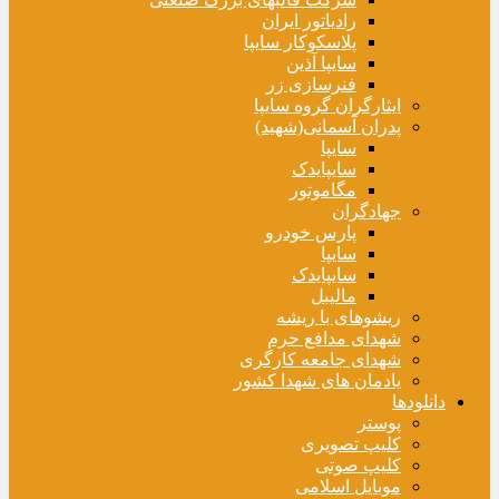
رادیاتور ایران
پلاسکوکار سایپا
سایپا آذین
فنرسازی زر
ایثارگران گروه سایپا
پدران آسمانی(شهید)
سایپا
سایپایدک
مگاموتور
جهادگران
پارس خودرو
سایپا
سایپایدک
مالیبل
ریشوهای با ریشه
شهدای مدافع حرم
شهدای جامعه کارگری
یادمان های شهدا کشور
دانلودها
پوستر
کلیپ تصویری
کلیپ صوتی
موبایل اسلامی