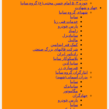
حوزه ۵۰۳ امام حسن مجتبی(ع) گروه سایپا
جهاد و شهادت
شهدای گروه سایپا
سایپا
خدمات فنی رنا
پارس خودرو
زامیاد
سایپادیزل
مالیبل
کمک فنر ایندامین
شرکت قالبهای بزرگ صنعتی
رادیاتور ایران
پلاسکوکار سایپا
سایپا آذین
فنرسازی زر
ایثارگران گروه سایپا
پدران آسمانی(شهید)
سایپا
سایپایدک
مگاموتور
جهادگران
پارس خودرو
سایپا