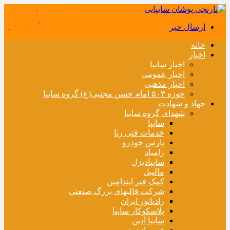
ارسال خبر
خانه
اخبار
اخبار سایپا
اخبار عمومی
اخبار مذهبی
حوزه ۵۰۳ امام حسن مجتبی(ع) گروه سایپا
جهاد و شهادت
شهدای گروه سایپا
سایپا
خدمات فنی رنا
پارس خودرو
زامیاد
سایپادیزل
مالیبل
کمک فنر ایندامین
شرکت قالبهای بزرگ صنعتی
رادیاتور ایران
پلاسکوکار سایپا
سایپا آذین