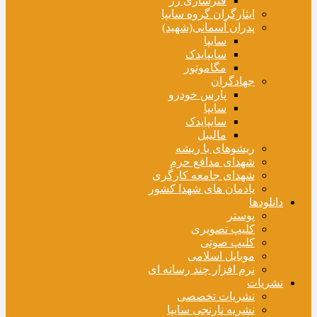
فنرسازی زر
ایثارگران گروه سایپا
پدران آسمانی(شهید)
سایپا
سایپایدک
مگاموتور
جهادگران
پارس خودرو
سایپا
سایپایدک
مالیبل
ریشوهای با ریشه
شهدای مدافع حرم
شهدای جامعه کارگری
یادمان های شهدا کشور
دانلودها
پوستر
کلیپ تصویری
کلیپ صوتی
موبایل اسلامی
نرم افزار چند رسانه ای
نشریات
نشریات تخصصی
نشریه نارنجی سایپا