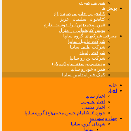
نشریه رضوان
پویش ها
کتابخوانی خانم مرضیه دباغ
کتابخوانی سلیمانی عزیز
#من_محمد(ص)_را_دوست_دارم
پویش کتابخوانی در منزل
معرفی شرکتهای گروه سایپا
شرکت مالیبل سایپا
شرکت طیف سایپا
شرکت زامیاد
شرکت بن رو سایپا
مهندسی توسعه سایپا(سیکو)
همراه خودرو سایپا
کمک فنر ایندامین سایپا
خانه
اخبار
اخبار سایپا
اخبار عمومی
اخبار مذهبی
حوزه ۵۰۳ امام حسن مجتبی(ع) گروه سایپا
جهاد و شهادت
شهدای گروه سایپا
سایپا