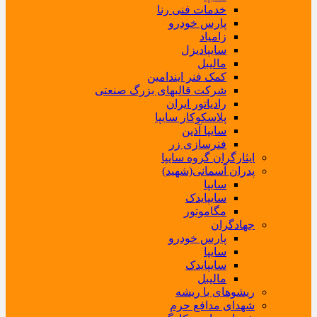
خدمات فنی رنا
پارس خودرو
زامیاد
سایپادیزل
مالیبل
کمک فنر ایندامین
شرکت قالبهای بزرگ صنعتی
رادیاتور ایران
پلاسکوکار سایپا
سایپا آذین
فنرسازی زر
ایثارگران گروه سایپا
پدران آسمانی(شهید)
سایپا
سایپایدک
مگاموتور
جهادگران
پارس خودرو
سایپا
سایپایدک
مالیبل
ریشوهای با ریشه
شهدای مدافع حرم