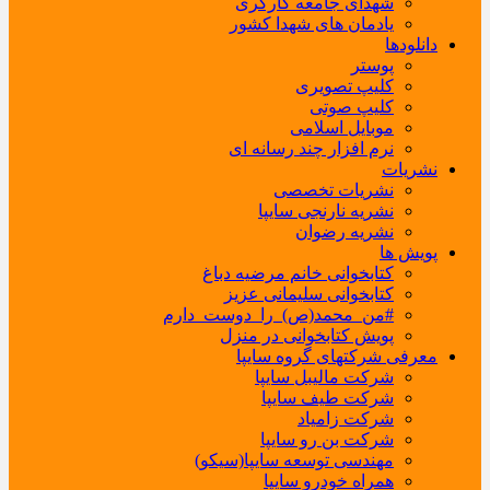
شهدای جامعه کارگری
یادمان های شهدا کشور
دانلودها
پوستر
کلیپ تصویری
کلیپ صوتی
موبایل اسلامی
نرم افزار چند رسانه ای
نشریات
نشریات تخصصی
نشریه نارنجی سایپا
نشریه رضوان
پویش ها
کتابخوانی خانم مرضیه دباغ
کتابخوانی سلیمانی عزیز
#من_محمد(ص)_را_دوست_دارم
پویش کتابخوانی در منزل
معرفی شرکتهای گروه سایپا
شرکت مالیبل سایپا
شرکت طیف سایپا
شرکت زامیاد
شرکت بن رو سایپا
مهندسی توسعه سایپا(سیکو)
همراه خودرو سایپا