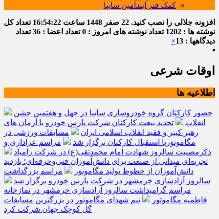
کمک فنر ایندامین سایپا
افزونه جلالی را نصب کنید.
22 صفر 1448
ساعت
16:54:23
تعداد کل
نوشته ها : 1202
تعداد نوشته های امروز : 0
تعداد اعضا : 36
تعداد
دیدگاهها : 13
×
اوقات شرعی
اطلاعیه ها
حضور کارکنان گروه خودروسازی سایپا در چهل و هفتمین جشن
انقلاب
تجدید بیعت کارکنان شرکت پارس خودرو با آرمان های
رهبر کبیر و فقید انقلاب اسلامی ایران
مسابقات ورزشی در
مگاموتوربا استقبال کارکنان برگزار شد
مراسم عزاداری و
ذکرمصیبت سالروز شهادت امام محمدتقی(ع) در شرکت زامیاد
تجربه‌ای میدانی از صنعت برای دانش‌آموزان فنی‌وحرفه‌ای؛ بازدید
دانش‌آموزان از خطوط تولید مگاموتور
مراسم بزرگداشت
سالروز آزادسازی خرمشهر در شرکت پارس خودرو برگزار شد
مراسم گرامیداشت سالروز آزادسازی خرمشهر در نمازخانه
فاطمیه مگاموتور
تیم شهدای مگاموتور در بزرگترین مسابقات
گل کوچک جهان شرکت کرد