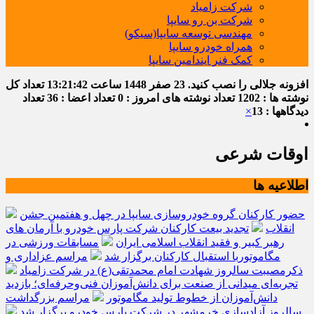
شرکت زامیاد
شرکت بن رو سایپا
مهندسی توسعه سایپا(سیکو)
همراه خودرو سایپا
کمک فنر ایندامین سایپا
افزونه جلالی را نصب کنید.
23 صفر 1448
ساعت
13:21:43
تعداد کل
نوشته ها : 1202
تعداد نوشته های امروز : 0
تعداد اعضا : 36
تعداد
دیدگاهها : 13
×
اوقات شرعی
اطلاعیه ها
حضور کارکنان گروه خودروسازی سایپا در چهل و هفتمین جشن
انقلاب
تجدید بیعت کارکنان شرکت پارس خودرو با آرمان های
رهبر کبیر و فقید انقلاب اسلامی ایران
مسابقات ورزشی در
مگاموتوربا استقبال کارکنان برگزار شد
مراسم عزاداری و
ذکرمصیبت سالروز شهادت امام محمدتقی(ع) در شرکت زامیاد
تجربه‌ای میدانی از صنعت برای دانش‌آموزان فنی‌وحرفه‌ای؛ بازدید
دانش‌آموزان از خطوط تولید مگاموتور
مراسم بزرگداشت
سالروز آزادسازی خرمشهر در شرکت پارس خودرو برگزار شد