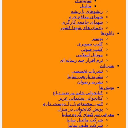
سایپایدک
مالیبل
ریشوهای با ریشه
شهدای مدافع حرم
شهدای جامعه کارگری
یادمان های شهدا کشور
دانلودها
پوستر
کلیپ تصویری
کلیپ صوتی
موبایل اسلامی
نرم افزار چند رسانه ای
نشریات
نشریات تخصصی
نشریه نارنجی سایپا
نشریه رضوان
پویش ها
کتابخوانی خانم مرضیه دباغ
کتابخوانی سلیمانی عزیز
#من_محمد(ص)_را_دوست_دارم
پویش کتابخوانی در منزل
معرفی شرکتهای گروه سایپا
شرکت مالیبل سایپا
شرکت طیف سایپا