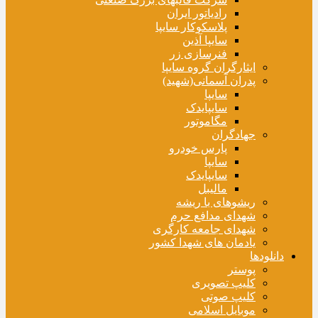
رادیاتور ایران
پلاسکوکار سایپا
سایپا آذین
فنرسازی زر
ایثارگران گروه سایپا
پدران آسمانی(شهید)
سایپا
سایپایدک
مگاموتور
جهادگران
پارس خودرو
سایپا
سایپایدک
مالیبل
ریشوهای با ریشه
شهدای مدافع حرم
شهدای جامعه کارگری
یادمان های شهدا کشور
دانلودها
پوستر
کلیپ تصویری
کلیپ صوتی
موبایل اسلامی