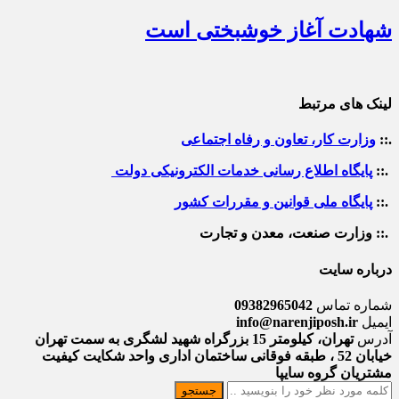
شهادت آغاز خوشبختی است
لینک های مرتبط
.::
وزارت کار، تعاون و رفاه اجتماعی
.::
پایگاه اطلاع رسانی خدمات الکترونیکی دولت
.::
پایگاه ملی قوانین و مقررات کشور
.:: وزارت صنعت، معدن و تجارت
درباره سایت
شماره تماس
09382965042
ایمیل
info@narenjiposh.ir
آدرس
تهران، کیلومتر 15 بزرگراه شهید لشگری به سمت تهران
خیابان 52 ، طبقه فوقانی ساختمان اداری واحد شکایت کیفیت
مشتریان گروه سایپا
جستجو