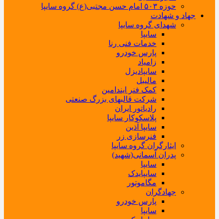
حوزه ۵۰۳ امام حسن مجتبی(ع) گروه سایپا
جهاد و شهادت
شهدای گروه سایپا
سایپا
خدمات فنی رنا
پارس خودرو
زامیاد
سایپادیزل
مالیبل
کمک فنر ایندامین
شرکت قالبهای بزرگ صنعتی
رادیاتور ایران
پلاسکوکار سایپا
سایپا آذین
فنرسازی زر
ایثارگران گروه سایپا
پدران آسمانی(شهید)
سایپا
سایپایدک
مگاموتور
جهادگران
پارس خودرو
سایپا