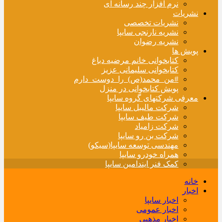
نرم افزار چند رسانه ای
نشریات
نشریات تخصصی
نشریه نارنجی سایپا
نشریه رضوان
پویش ها
کتابخوانی خانم مرضیه دباغ
کتابخوانی سلیمانی عزیز
#من_محمد(ص)_را_دوست_دارم
پویش کتابخوانی در منزل
معرفی شرکتهای گروه سایپا
شرکت مالیبل سایپا
شرکت طیف سایپا
شرکت زامیاد
شرکت بن رو سایپا
مهندسی توسعه سایپا(سیکو)
همراه خودرو سایپا
کمک فنر ایندامین سایپا
خانه
اخبار
اخبار سایپا
اخبار عمومی
اخبار مذهبی