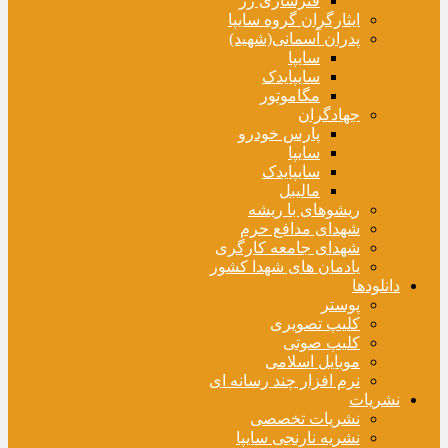
فنرسازی زر
ایثارگران گروه سایپا
پدران آسمانی(شهید)
سایپا
سایپایدک
مگاموتور
جهادگران
پارس خودرو
سایپا
سایپایدک
مالیبل
ریشوهای با ریشه
شهدای مدافع حرم
شهدای جامعه کارگری
یادمان های شهدا کشور
دانلودها
پوستر
کلیپ تصویری
کلیپ صوتی
موبایل اسلامی
نرم افزار چند رسانه ای
نشریات
نشریات تخصصی
نشریه نارنجی سایپا