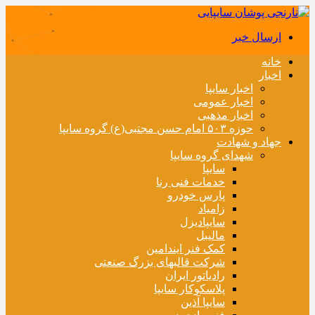
ارسال خبر
خانه
اخبار
اخبار سایپا
اخبار عمومی
اخبار مذهبی
حوزه ۵۰۳ امام حسن مجتبی(ع) گروه سایپا
جهاد و شهادت
شهدای گروه سایپا
سایپا
خدمات فنی رنا
پارس خودرو
زامیاد
سایپادیزل
مالیبل
کمک فنر ایندامین
شرکت قالبهای بزرگ صنعتی
رادیاتور ایران
پلاسکوکار سایپا
سایپا آذین