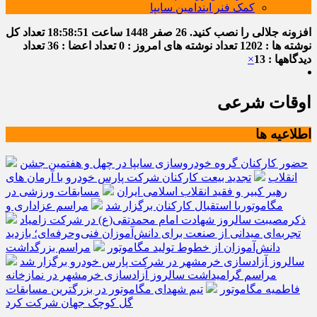
کمک فنر ایندامین سایپا
افزونه جلالی را نصب کنید.
26 صفر 1448
ساعت
18:58:52
تعداد کل
نوشته ها : 1202
تعداد نوشته های امروز : 0
تعداد اعضا : 36
تعداد
دیدگاهها : 13
×
اوقات شرعی
اطلاعیه ها
حضور کارکنان گروه خودروسازی سایپا در چهل و هفتمین جشن
انقلاب
تجدید بیعت کارکنان شرکت پارس خودرو با آرمان های
رهبر کبیر و فقید انقلاب اسلامی ایران
مسابقات ورزشی در
مگاموتوربا استقبال کارکنان برگزار شد
مراسم عزاداری و
ذکرمصیبت سالروز شهادت امام محمدتقی(ع) در شرکت زامیاد
تجربه‌ای میدانی از صنعت برای دانش‌آموزان فنی‌وحرفه‌ای؛ بازدید
دانش‌آموزان از خطوط تولید مگاموتور
مراسم بزرگداشت
سالروز آزادسازی خرمشهر در شرکت پارس خودرو برگزار شد
مراسم گرامیداشت سالروز آزادسازی خرمشهر در نمازخانه
فاطمیه مگاموتور
تیم شهدای مگاموتور در بزرگترین مسابقات
گل کوچک جهان شرکت کرد