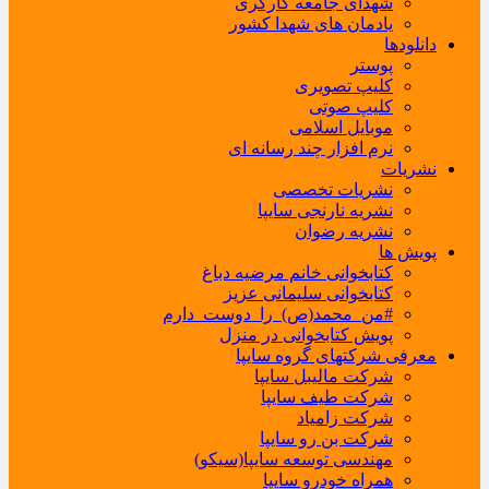
شهدای جامعه کارگری
یادمان های شهدا کشور
دانلودها
پوستر
کلیپ تصویری
کلیپ صوتی
موبایل اسلامی
نرم افزار چند رسانه ای
نشریات
نشریات تخصصی
نشریه نارنجی سایپا
نشریه رضوان
پویش ها
کتابخوانی خانم مرضیه دباغ
کتابخوانی سلیمانی عزیز
#من_محمد(ص)_را_دوست_دارم
پویش کتابخوانی در منزل
معرفی شرکتهای گروه سایپا
شرکت مالیبل سایپا
شرکت طیف سایپا
شرکت زامیاد
شرکت بن رو سایپا
مهندسی توسعه سایپا(سیکو)
همراه خودرو سایپا