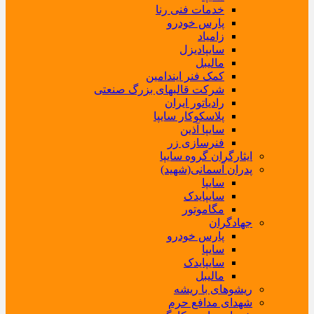
خدمات فنی رنا
پارس خودرو
زامیاد
سایپادیزل
مالیبل
کمک فنر ایندامین
شرکت قالبهای بزرگ صنعتی
رادیاتور ایران
پلاسکوکار سایپا
سایپا آذین
فنرسازی زر
ایثارگران گروه سایپا
پدران آسمانی(شهید)
سایپا
سایپایدک
مگاموتور
جهادگران
پارس خودرو
سایپا
سایپایدک
مالیبل
ریشوهای با ریشه
شهدای مدافع حرم