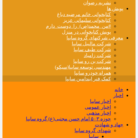
نشریه رضوان
پویش ها
کتابخوانی خانم مرضیه دباغ
کتابخوانی سلیمانی عزیز
#من_محمد(ص)_را_دوست_دارم
پویش کتابخوانی در منزل
معرفی شرکتهای گروه سایپا
شرکت مالیبل سایپا
شرکت طیف سایپا
شرکت زامیاد
شرکت بن رو سایپا
مهندسی توسعه سایپا(سیکو)
همراه خودرو سایپا
کمک فنر ایندامین سایپا
خانه
اخبار
اخبار سایپا
اخبار عمومی
اخبار مذهبی
حوزه ۵۰۳ امام حسن مجتبی(ع) گروه سایپا
جهاد و شهادت
شهدای گروه سایپا
سایپا