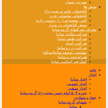
نشریه رضوان
پویش ها
کتابخوانی خانم مرضیه دباغ
کتابخوانی سلیمانی عزیز
#من_محمد(ص)_را_دوست_دارم
پویش کتابخوانی در منزل
معرفی شرکتهای گروه سایپا
شرکت مالیبل سایپا
شرکت طیف سایپا
شرکت زامیاد
شرکت بن رو سایپا
مهندسی توسعه سایپا(سیکو)
همراه خودرو سایپا
کمک فنر ایندامین سایپا
خانه
اخبار
اخبار سایپا
اخبار عمومی
اخبار مذهبی
حوزه ۵۰۳ امام حسن مجتبی(ع) گروه سایپا
جهاد و شهادت
شهدای گروه سایپا
سایپا