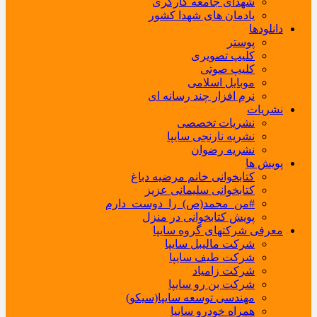
شهدای جامعه کارگری
یادمان های شهدا کشور
دانلودها
پوستر
کلیپ تصویری
کلیپ صوتی
موبایل اسلامی
نرم افزار چند رسانه ای
نشریات
نشریات تخصصی
نشریه نارنجی سایپا
نشریه رضوان
پویش ها
کتابخوانی خانم مرضیه دباغ
کتابخوانی سلیمانی عزیز
#من_محمد(ص)_را_دوست_دارم
پویش کتابخوانی در منزل
معرفی شرکتهای گروه سایپا
شرکت مالیبل سایپا
شرکت طیف سایپا
شرکت زامیاد
شرکت بن رو سایپا
مهندسی توسعه سایپا(سیکو)
همراه خودرو سایپا