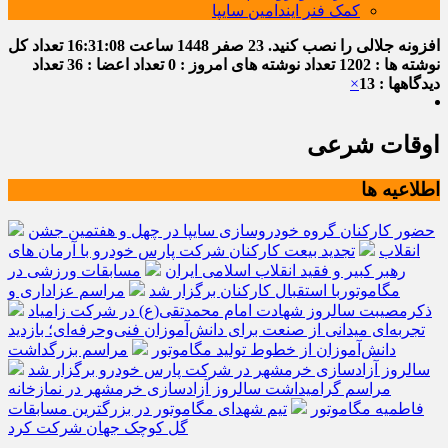
کمک فنر ایندامین سایپا
افزونه جلالی را نصب کنید.
23 صفر 1448
ساعت
16:31:09
تعداد کل
نوشته ها : 1202
تعداد نوشته های امروز : 0
تعداد اعضا : 36
تعداد
دیدگاهها : 13
×
اوقات شرعی
اطلاعیه ها
حضور کارکنان گروه خودروسازی سایپا در چهل و هفتمین جشن
انقلاب
تجدید بیعت کارکنان شرکت پارس خودرو با آرمان های
رهبر کبیر و فقید انقلاب اسلامی ایران
مسابقات ورزشی در
مگاموتوربا استقبال کارکنان برگزار شد
مراسم عزاداری و
ذکرمصیبت سالروز شهادت امام محمدتقی(ع) در شرکت زامیاد
تجربه‌ای میدانی از صنعت برای دانش‌آموزان فنی‌وحرفه‌ای؛ بازدید
دانش‌آموزان از خطوط تولید مگاموتور
مراسم بزرگداشت
سالروز آزادسازی خرمشهر در شرکت پارس خودرو برگزار شد
مراسم گرامیداشت سالروز آزادسازی خرمشهر در نمازخانه
فاطمیه مگاموتور
تیم شهدای مگاموتور در بزرگترین مسابقات
گل کوچک جهان شرکت کرد