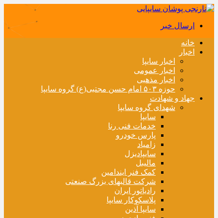
ارسال خبر
خانه
اخبار
اخبار سایپا
اخبار عمومی
اخبار مذهبی
حوزه ۵۰۳ امام حسن مجتبی(ع) گروه سایپا
جهاد و شهادت
شهدای گروه سایپا
سایپا
خدمات فنی رنا
پارس خودرو
زامیاد
سایپادیزل
مالیبل
کمک فنر ایندامین
شرکت قالبهای بزرگ صنعتی
رادیاتور ایران
پلاسکوکار سایپا
سایپا آذین