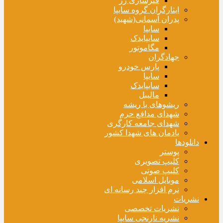
فنرسازی زر
ایثارگران گروه سایپا
پدران آسمانی(شهید)
سایپا
سایپایدک
مگاموتور
جهادگران
پارس خودرو
سایپا
سایپایدک
مالیبل
ریشوهای با ریشه
شهدای مدافع حرم
شهدای جامعه کارگری
یادمان های شهدا کشور
دانلودها
پوستر
کلیپ تصویری
کلیپ صوتی
موبایل اسلامی
نرم افزار چند رسانه ای
نشریات
نشریات تخصصی
نشریه نارنجی سایپا