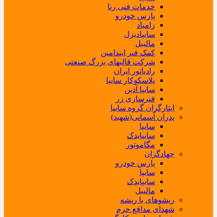
خدمات فنی رنا
پارس خودرو
زامیاد
سایپادیزل
مالیبل
کمک فنر ایندامین
شرکت قالبهای بزرگ صنعتی
رادیاتور ایران
پلاسکوکار سایپا
سایپا آذین
فنرسازی زر
ایثارگران گروه سایپا
پدران آسمانی(شهید)
سایپا
سایپایدک
مگاموتور
جهادگران
پارس خودرو
سایپا
سایپایدک
مالیبل
ریشوهای با ریشه
شهدای مدافع حرم