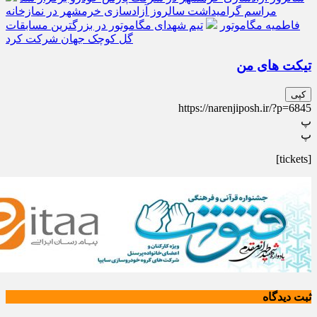
مراسم گرامیداشت سالروز آزادسازی خرمشهر در نمازخانه
فاطمیه مگاموتور
تیم شهدای مگاموتور در بزرگترین مسابقات
گل کوچک جهان شرکت کرد
تیکت های من
کپی
https://narenjiposh.ir/?p=6845
پ
پ
[tickets]
ثبت دیدگاه