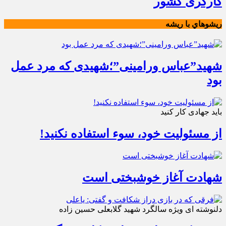
کارگری کشور
ريشوهاي با ريشه
شهید”عباس ورامینی”؛شهیدی که مرد عمل
بود
باید جهادی کار کنید
از مسئولیت خود، سوء استفاده نکنید!
شهادت آغاز خوشبختی است
دلنوشته ای ویژه سالگرد شهید گلابعلی حسین زاده