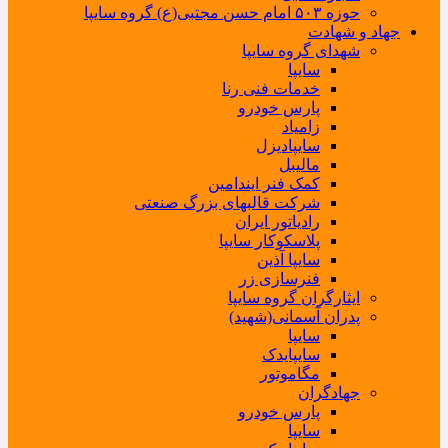
حوزه ۵۰۳ امام حسن مجتبی(ع) گروه سایپا
جهاد و شهادت
شهدای گروه سایپا
سایپا
خدمات فنی رنا
پارس خودرو
زامیاد
سایپادیزل
مالیبل
کمک فنر ایندامین
شرکت قالبهای بزرگ صنعتی
رادیاتور ایران
پلاسکوکار سایپا
سایپا آذین
فنرسازی زر
ایثارگران گروه سایپا
پدران آسمانی(شهید)
سایپا
سایپایدک
مگاموتور
جهادگران
پارس خودرو
سایپا