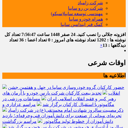
شرکت زامیاد
شرکت بن رو سایپا
مهندسی توسعه سایپا(سیکو)
همراه خودرو سایپا
کمک فنر ایندامین سایپا
افزونه جلالی را نصب کنید.
24 صفر 1448
ساعت
7:56:47
تعداد کل
نوشته ها : 1202
تعداد نوشته های امروز : 0
تعداد اعضا : 36
تعداد
دیدگاهها : 13
×
اوقات شرعی
اطلاعیه ها
حضور کارکنان گروه خودروسازی سایپا در چهل و هفتمین جشن
انقلاب
تجدید بیعت کارکنان شرکت پارس خودرو با آرمان های
رهبر کبیر و فقید انقلاب اسلامی ایران
مسابقات ورزشی در
مگاموتوربا استقبال کارکنان برگزار شد
مراسم عزاداری و
ذکرمصیبت سالروز شهادت امام محمدتقی(ع) در شرکت زامیاد
تجربه‌ای میدانی از صنعت برای دانش‌آموزان فنی‌وحرفه‌ای؛ بازدید
دانش‌آموزان از خطوط تولید مگاموتور
مراسم بزرگداشت
سالروز آزادسازی خرمشهر در شرکت پارس خودرو برگزار شد