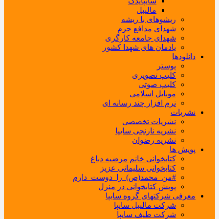
سایپایدک
مالیبل
ریشوهای با ریشه
شهدای مدافع حرم
شهدای جامعه کارگری
یادمان های شهدا کشور
دانلودها
پوستر
کلیپ تصویری
کلیپ صوتی
موبایل اسلامی
نرم افزار چند رسانه ای
نشریات
نشریات تخصصی
نشریه نارنجی سایپا
نشریه رضوان
پویش ها
کتابخوانی خانم مرضیه دباغ
کتابخوانی سلیمانی عزیز
#من_محمد(ص)_را_دوست_دارم
پویش کتابخوانی در منزل
معرفی شرکتهای گروه سایپا
شرکت مالیبل سایپا
شرکت طیف سایپا