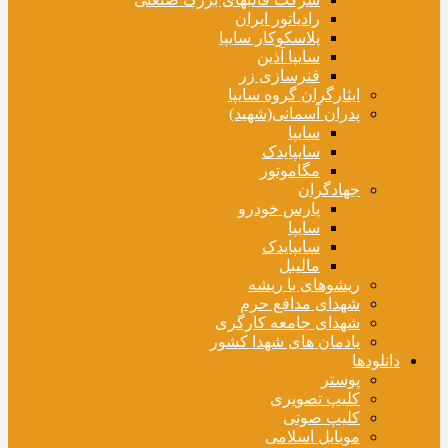
رادیاتور ایران
پلاسکوکار سایپا
سایپا آذین
فنرسازی زر
ایثارگران گروه سایپا
پدران آسمانی(شهید)
سایپا
سایپایدک
مگاموتور
جهادگران
پارس خودرو
سایپا
سایپایدک
مالیبل
ریشوهای با ریشه
شهدای مدافع حرم
شهدای جامعه کارگری
یادمان های شهدا کشور
دانلودها
پوستر
کلیپ تصویری
کلیپ صوتی
موبایل اسلامی