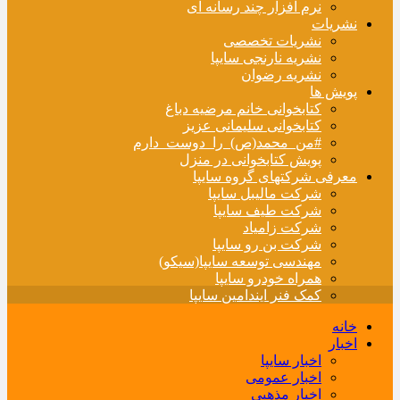
نرم افزار چند رسانه ای
نشریات
نشریات تخصصی
نشریه نارنجی سایپا
نشریه رضوان
پویش ها
کتابخوانی خانم مرضیه دباغ
کتابخوانی سلیمانی عزیز
#من_محمد(ص)_را_دوست_دارم
پویش کتابخوانی در منزل
معرفی شرکتهای گروه سایپا
شرکت مالیبل سایپا
شرکت طیف سایپا
شرکت زامیاد
شرکت بن رو سایپا
مهندسی توسعه سایپا(سیکو)
همراه خودرو سایپا
کمک فنر ایندامین سایپا
خانه
اخبار
اخبار سایپا
اخبار عمومی
اخبار مذهبی