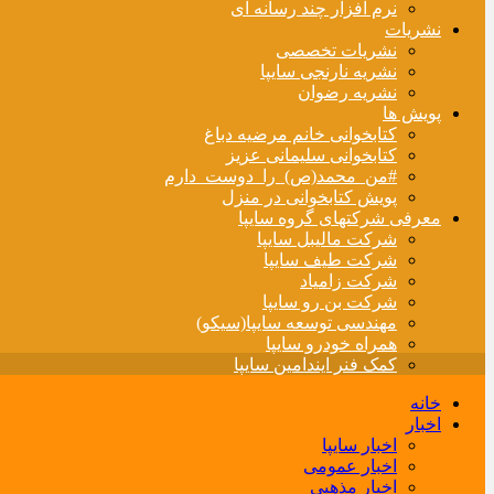
نرم افزار چند رسانه ای
نشریات
نشریات تخصصی
نشریه نارنجی سایپا
نشریه رضوان
پویش ها
کتابخوانی خانم مرضیه دباغ
کتابخوانی سلیمانی عزیز
#من_محمد(ص)_را_دوست_دارم
پویش کتابخوانی در منزل
معرفی شرکتهای گروه سایپا
شرکت مالیبل سایپا
شرکت طیف سایپا
شرکت زامیاد
شرکت بن رو سایپا
مهندسی توسعه سایپا(سیکو)
همراه خودرو سایپا
کمک فنر ایندامین سایپا
خانه
اخبار
اخبار سایپا
اخبار عمومی
اخبار مذهبی