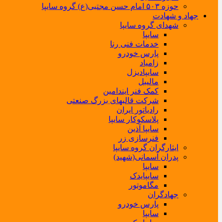
حوزه ۵۰۳ امام حسن مجتبی(ع) گروه سایپا
جهاد و شهادت
شهدای گروه سایپا
سایپا
خدمات فنی رنا
پارس خودرو
زامیاد
سایپادیزل
مالیبل
کمک فنر ایندامین
شرکت قالبهای بزرگ صنعتی
رادیاتور ایران
پلاسکوکار سایپا
سایپا آذین
فنرسازی زر
ایثارگران گروه سایپا
پدران آسمانی(شهید)
سایپا
سایپایدک
مگاموتور
جهادگران
پارس خودرو
سایپا