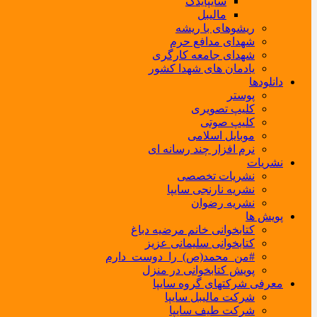
سایپایدک
مالیبل
ریشوهای با ریشه
شهدای مدافع حرم
شهدای جامعه کارگری
یادمان های شهدا کشور
دانلودها
پوستر
کلیپ تصویری
کلیپ صوتی
موبایل اسلامی
نرم افزار چند رسانه ای
نشریات
نشریات تخصصی
نشریه نارنجی سایپا
نشریه رضوان
پویش ها
کتابخوانی خانم مرضیه دباغ
کتابخوانی سلیمانی عزیز
#من_محمد(ص)_را_دوست_دارم
پویش کتابخوانی در منزل
معرفی شرکتهای گروه سایپا
شرکت مالیبل سایپا
شرکت طیف سایپا