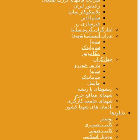
رادیاتور ایران
پلاسکوکار سایپا
سایپا آذین
فنرسازی زر
ایثارگران گروه سایپا
پدران آسمانی(شهید)
سایپا
سایپایدک
مگاموتور
جهادگران
پارس خودرو
سایپا
سایپایدک
مالیبل
ریشوهای با ریشه
شهدای مدافع حرم
شهدای جامعه کارگری
یادمان های شهدا کشور
دانلودها
پوستر
کلیپ تصویری
کلیپ صوتی
موبایل اسلامی