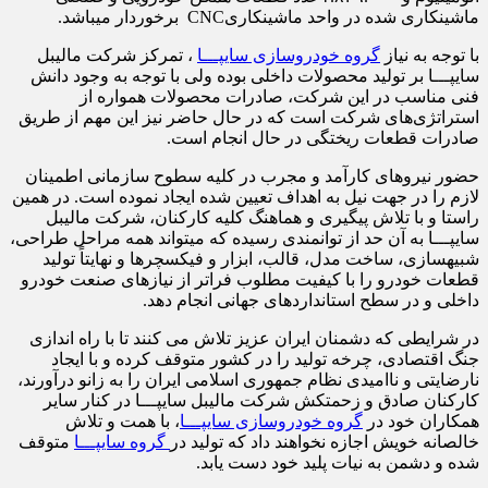
ماشینکاری شده در واحد ماشینکاریCNC برخوردار می‎باشد.
با توجه به نیاز
گروه خودروسازی سایپـــا
، تمرکز شرکت مالیبل
سایپـــا بر تولید محصولات داخلی بوده ولی با توجه به وجود دانش
فنی مناسب در این شرکت، صادرات محصولات همواره از
استراتژی‌های شرکت است که در حال حاضر نیز این مهم از طریق
صادرات قطعات ریختگی در حال انجام است.
حضور نیروهای کارآمد و مجرب در کلیه سطوح سازمانی اطمینان
لازم را در جهت نیل به اهداف تعیین شده ایجاد نموده است. در همین
راستا و با تلاش پیگیری و هماهنگ کلیه کارکنان، شرکت مالیبل
سایپـــا به آن حد از توانمندی رسیده که می‎تواند همه مراحل طراحی،
شبیه‎سازی، ساخت مدل، قالب، ابزار و فیکسچرها و نهایتاً تولید
قطعات خودرو را با کیفیت مطلوب فراتر از نیازهای صنعت خودرو
داخلی و در سطح استانداردهای جهانی انجام دهد.
در شرایطی که دشمنان ایران عزیز تلاش می­ کنند تا با راه­ اندازی
جنگ اقتصادی، چرخه تولید را در کشور متوقف کرده و با ایجاد
نارضایتی و ناامیدی نظام جمهوری اسلامی ایران را به زانو درآورند،
کارکنان صادق و زحمتکش شرکت مالیبل سایپـــا در کنار سایر
همکاران خود در
گروه خودروسازی سایپـــا
، با همت و تلاش
خالصانه خویش اجازه نخواهند داد که تولید در
گروه سایپـــا
متوقف
شده و دشمن به نیات پلید خود دست یابد.