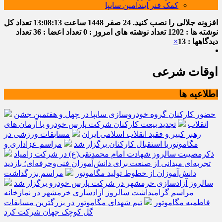
کمک فنر ایندامین سایپا
افزونه جلالی را نصب کنید.
24 صفر 1448
ساعت
13:08:13
تعداد کل
نوشته ها : 1202
تعداد نوشته های امروز : 0
تعداد اعضا : 36
تعداد
دیدگاهها : 13
×
اوقات شرعی
اطلاعیه ها
حضور کارکنان گروه خودروسازی سایپا در چهل و هفتمین جشن
انقلاب
تجدید بیعت کارکنان شرکت پارس خودرو با آرمان های
رهبر کبیر و فقید انقلاب اسلامی ایران
مسابقات ورزشی در
مگاموتوربا استقبال کارکنان برگزار شد
مراسم عزاداری و
ذکرمصیبت سالروز شهادت امام محمدتقی(ع) در شرکت زامیاد
تجربه‌ای میدانی از صنعت برای دانش‌آموزان فنی‌وحرفه‌ای؛ بازدید
دانش‌آموزان از خطوط تولید مگاموتور
مراسم بزرگداشت
سالروز آزادسازی خرمشهر در شرکت پارس خودرو برگزار شد
مراسم گرامیداشت سالروز آزادسازی خرمشهر در نمازخانه
فاطمیه مگاموتور
تیم شهدای مگاموتور در بزرگترین مسابقات
گل کوچک جهان شرکت کرد