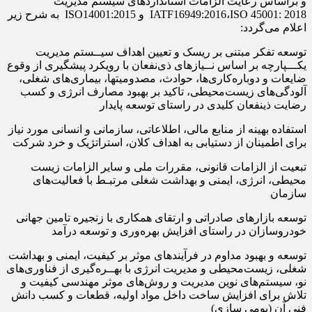
و براساس رعایت الزامات استانداردهای سیستم مدیریت
IATF16949:2016،ISO 45001: 2018 و ISO14001:2015 به شرح زیر
اعلام می‌گردد:
توسعه تفکر مبتنی بر ریسک و تعیین اهداف سیــستم مدیریت
یکـــپارچه بر اساس نــیازهای ذی‌نفعان با رویکرد پیشگیری از وقوع
ضایعات و دوباره‌کاری‌ها، حوادث، مصدومیت‎ها، بیماری‌های شغلی،
آلودگی‌های زیست‌محیطی، تاکید بر بهبود مصارف انرژی و کسب
رضایت ذینفعان کلیدی در راستای توسعه پایدار
استفاده بهینه از منابع مالی، اطلاعاتی، سازمانی و انسانی مورد نیاز
برای اطمینان از دستیابی به اهداف کلان، استراتژیک و خرد شرکت
تبعیت از الزامات قانونی، مقررات ملی و سایر الزامات زیست
محیطی، انرژی، ایمنی و بهداشت شغلی مرتبـط با فعالیت‌های
سازمان
توسعه بازار‌های صادراتی و ارتقای همکاری با زنجیره تامین جهانی
خودروسازان در راستای افزایش بهره‌وری و توسعه درآمد
توسعه و بهبود مداوم در فرآیندهای موثر بر کیفیت، ایمنی و بهداشت
شغلی، زیست‌محیطی و مدیریت انرژی با بهــره‌گیری از فناوری‌های
نو، سیستم‌های نوین مدیریت و روش‌های موثر مهندسی کیفیت و
تلاش برای افزایش ساخت داخل مواد اولیه، قطعات و کسب دانش
فنی آن (بومی سازی)