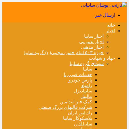
ارسال خبر
خانه
اخبار
اخبار سایپا
اخبار عمومی
اخبار مذهبی
حوزه ۵۰۳ امام حسن مجتبی(ع) گروه سایپا
جهاد و شهادت
شهدای گروه سایپا
سایپا
خدمات فنی رنا
پارس خودرو
زامیاد
سایپادیزل
مالیبل
کمک فنر ایندامین
شرکت قالبهای بزرگ صنعتی
رادیاتور ایران
پلاسکوکار سایپا
سایپا آذین