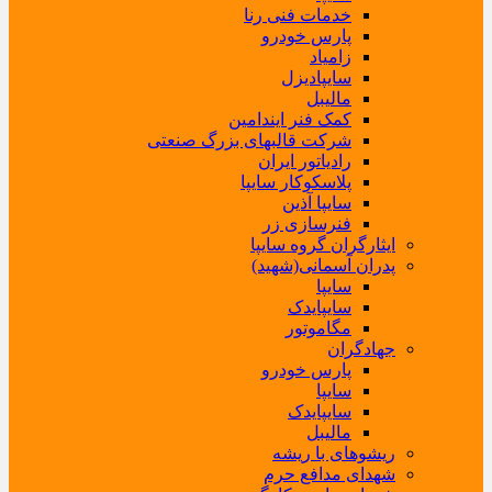
خدمات فنی رنا
پارس خودرو
زامیاد
سایپادیزل
مالیبل
کمک فنر ایندامین
شرکت قالبهای بزرگ صنعتی
رادیاتور ایران
پلاسکوکار سایپا
سایپا آذین
فنرسازی زر
ایثارگران گروه سایپا
پدران آسمانی(شهید)
سایپا
سایپایدک
مگاموتور
جهادگران
پارس خودرو
سایپا
سایپایدک
مالیبل
ریشوهای با ریشه
شهدای مدافع حرم