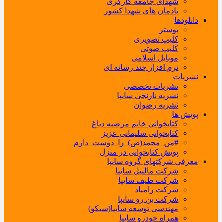
شهدای جامعه کارگری
یادمان های شهدا کشور
دانلودها
پوستر
کلیپ تصویری
کلیپ صوتی
موبایل اسلامی
نرم افزار چند رسانه ای
نشریات
نشریات تخصصی
نشریه نارنجی سایپا
نشریه رضوان
پویش ها
کتابخوانی خانم مرضیه دباغ
کتابخوانی سلیمانی عزیز
#من_محمد(ص)_را_دوست_دارم
پویش کتابخوانی در منزل
معرفی شرکتهای گروه سایپا
شرکت مالیبل سایپا
شرکت طیف سایپا
شرکت زامیاد
شرکت بن رو سایپا
مهندسی توسعه سایپا(سیکو)
همراه خودرو سایپا