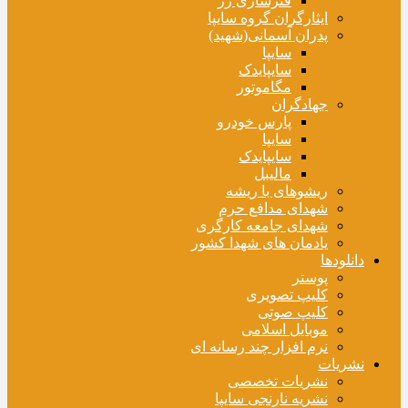
فنرسازی زر
ایثارگران گروه سایپا
پدران آسمانی(شهید)
سایپا
سایپایدک
مگاموتور
جهادگران
پارس خودرو
سایپا
سایپایدک
مالیبل
ریشوهای با ریشه
شهدای مدافع حرم
شهدای جامعه کارگری
یادمان های شهدا کشور
دانلودها
پوستر
کلیپ تصویری
کلیپ صوتی
موبایل اسلامی
نرم افزار چند رسانه ای
نشریات
نشریات تخصصی
نشریه نارنجی سایپا