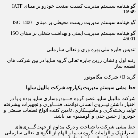
گواهینامه سیستم مدیریت کیفیت صنعت خودرو بر مبنای IATF
16949
گواهینامه سیستم مدیریت زیست­ محیطی بر مبنای ISO 14001
گواهینامه سیستم مدیریت ایمنی و بهداشت شغلی بر مبنای ISO
45001
تندیس جایزه ملی بهره­ وری و تعالی سازمانی
رتبه اول و نشان زرین جایزه تعالی گروه سایپا در بین شرکت­ های
قطعه­ ساز
گرید B+ شرکت مگاموتور
خط مشی سیستم مدیریت یکپارچه شرکت مالیبل سایپا
شرکت مالیبل سایپا عضو گروه خـــودروسازی سایپا بوده و با در
اختیار داشتن نیــروی انسانی توانمند، فنـــاوری و تجهیزات پیشرفته
تولید ریخـته‌گری و ماشیـنکاری، تامین کننده انواع قطعات صنعتی و
خودرو از جنس چدن و آلومینیوم می‌باشد.
خط‎ مشی شرکت با شناخت و درک مداوم از جهت‌گیــری‌های
استراتژیک و الزامات گروه سایپا و الهام از الگوهای تعالی سازمانی