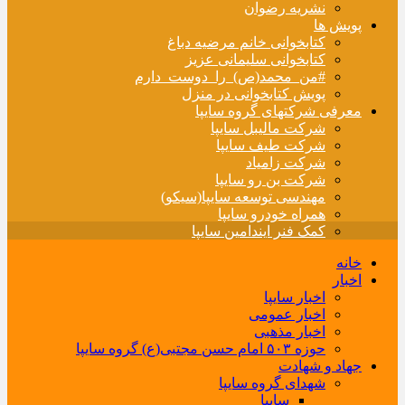
نشریه رضوان
پویش ها
کتابخوانی خانم مرضیه دباغ
کتابخوانی سلیمانی عزیز
#من_محمد(ص)_را_دوست_دارم
پویش کتابخوانی در منزل
معرفی شرکتهای گروه سایپا
شرکت مالیبل سایپا
شرکت طیف سایپا
شرکت زامیاد
شرکت بن رو سایپا
مهندسی توسعه سایپا(سیکو)
همراه خودرو سایپا
کمک فنر ایندامین سایپا
خانه
اخبار
اخبار سایپا
اخبار عمومی
اخبار مذهبی
حوزه ۵۰۳ امام حسن مجتبی(ع) گروه سایپا
جهاد و شهادت
شهدای گروه سایپا
سایپا