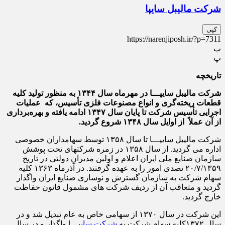
شرکت مالیبل سایپا
کپی
https://narenjiposh.ir/?p=7311
پ
پ
تاریخچه
شرکت مالیبل سایپـــا در مهرماه سال ۱۳۴۴ به­ منظور تولید کلیه
قطعات ریخته‌‌گری و انواع مصنوعات فلزی تأسیس، که عملیات
اجرایی تأسیس شرکت تا پایان سال ۱۳۴۷ ادامه یافته و بهره‌‌برداری
از آن عملاً از اوایل سال ۱۳۴۸ شروع گردید.
شرکت مالیبل سایپـــا تا سال ۱۳۵۸ توسط سهامداران خصوصی
اداره می گردید. از سال ۱۳۵۸ در زمره شرکتهای تحت پوشش
سازمان صنایع ملی ایران اعلام و اولین مدیران دولتی در تاریخ
۲۰/۷/۱۳۵۹ تصدی امور را به عهده گرفتند. در آذرماه ۱۳۶۳ کلیه
سهام شرکت به سازمان گسترش و نوسازی صنایع ایران واگذار
گردید و متعاقب آن از ردیف شرکت های مشمول قانون حفاظت
خارج گردید.
این شرکت در سال ۱۳۷۰ از سهامی خاص به عام تبدیل شد و در
سال ۱۳۷۲کلیه سهام شرکت به
شرکت سایپـــا
واگذار و در سال