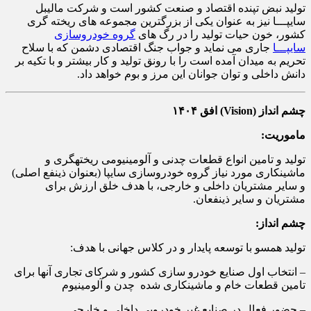
تولید نبض تپنده اقتصاد و صنعت کشور است و شرکت مالیبل
سایپـــا نیز به­ عنوان یکی از بزرگترین مجموعه­ های ریخته­ گری
کشور، خون حیات تولید را در رگ­ های
گروه خودروسازی
سایپـــا
جاری می­ نماید و جواب جنگ اقتصادی دشمن که با سلاح
تحریم به میدان آمده است را با رونق تولید و کار بیشتر و با تکیه بر
دانش داخلی و توان جوانان این مرز و بوم خواهد داد.
چشم انداز (Vision) افق ۱۴۰۴
ماموریت:
تولید و تامین انواع قطعات چدنی و آلومینیومی ریخته‎گری و
ماشینکاری مورد نیاز گروه خودروسازی سایپا (بعنوان ذینفع اصلی)
و سایر مشتریان داخلی و خارجی، با هدف خلق ارزش برای
مشتریان و سایر ذینفعان.
چشم انداز:
تولید همسو با توسعه پایدار و در کلاس جهانی با هدف:
– انتخاب اول صنایع خودرو سازی کشور و شرکای تجاری آنها برای
تامین قطعات خام و ماشینکاری شده چدن و آلومینیوم
– حضور فعال در صنایع غیر خودرویی داخلی و خارجی