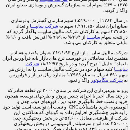
۱۳۷۵ – ۴۹% سهام آن به سازمان گسترش و نوسازی صنایع ایران
واگذار گردید.
در سال ۱۳۸۴ از ۱.۵۱۹.۰۰۰ سهم سازمان گسترش و نوسازی
صنایع ایران تعداد ۱.۲۹۱.۱۵۰ سهم به
شرکت سایپـــا
و تعداد
۲۲۷.۸۵۰ سهم به کارکنان شرکت مالیبل سایپـــا واگذار گردید که
در نتیجه سهام
سایپـــا
از ۹۹/۴% به ۹۹/۹ % افزایش یافت و ۱/۰ %
مابقی متعلق به کارکنان می­ باشد.
شرکت مالیبل سایپـــا از تاریخ ۲۶/۱۱/۹۳ بعنوان یکصد و هفتاد و
هفتمین نماد معاملاتی در فهرست نرخ های بازار پایه فرابورس ایران
با نماد ” خلیبل ” درج گردید و در تاریخ ۱۸/۱۲/۹۴
شرکت
سایپـــا
کلیه سهام خود در شرکت مالیبل سایپـــا را به ارزش هر
سهم ۸.۴۹۱ ریال به مبلغ ۱/۲۹۶۹ میلیارد ریال در بازار فرابورس
به
شرکت مگاموتور
واگذار نمود.
پروانه بهره‎برداری این شرکت بر مبنای۲۰۰۰۰ تن قطعه صادر که
در چند سال اخیر با اجرای چندین پروژه و طرح­های توسعه، همچون
خرید و نصب خط قالبگیری جدید دیزا، کوره‎های ذوب چدن و
آلومینیوم، خرید ماشین‎آلاتCNC و نصب آن توانسته است تولید خود
را به طور چشمگیری افزایش داده به گونه‎ای که هم‎اکنون این
شرکت از ظرفیتی معادل ۵۲.۶۰۰ تن در بخش ریخته‎گری چدن
۴۵۰.۰۰۰ عدد انواع سرسیلندر آلومینیومی در بخش ریخته‎گری
آلومینیوم و ۱.۸۳۹.۰۰۰عدد قطعات همگن خودرویی و صنعتی