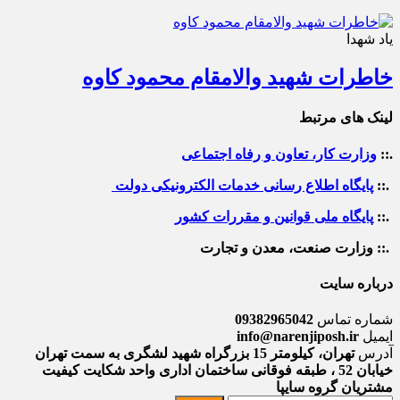
یاد شهدا
خاطرات شهید والامقام محمود کاوه‌
لینک های مرتبط
.::
وزارت کار، تعاون و رفاه اجتماعی
.::
پایگاه اطلاع رسانی خدمات الکترونیکی دولت
.::
پایگاه ملی قوانین و مقررات کشور
.:: وزارت صنعت، معدن و تجارت
درباره سایت
شماره تماس
09382965042
ایمیل
info@narenjiposh.ir
آدرس
تهران، کیلومتر 15 بزرگراه شهید لشگری به سمت تهران
خیابان 52 ، طبقه فوقانی ساختمان اداری واحد شکایت کیفیت
مشتریان گروه سایپا