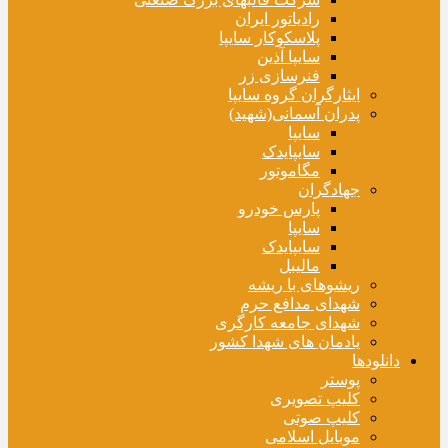
رادیاتور ایران
پلاسکوکار سایپا
سایپا آذین
فنرسازی زر
ایثارگران گروه سایپا
پدران آسمانی(شهید)
سایپا
سایپایدک
مگاموتور
جهادگران
پارس خودرو
سایپا
سایپایدک
مالیبل
ریشوهای با ریشه
شهدای مدافع حرم
شهدای جامعه کارگری
یادمان های شهدا کشور
دانلودها
پوستر
کلیپ تصویری
کلیپ صوتی
موبایل اسلامی