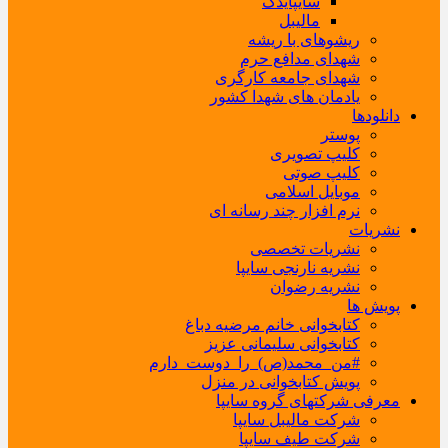
سایپایدک
مالیبل
ریشوهای با ریشه
شهدای مدافع حرم
شهدای جامعه کارگری
یادمان های شهدا کشور
دانلودها
پوستر
کلیپ تصویری
کلیپ صوتی
موبایل اسلامی
نرم افزار چند رسانه ای
نشریات
نشریات تخصصی
نشریه نارنجی سایپا
نشریه رضوان
پویش ها
کتابخوانی خانم مرضیه دباغ
کتابخوانی سلیمانی عزیز
#من_محمد(ص)_را_دوست_دارم
پویش کتابخوانی در منزل
معرفی شرکتهای گروه سایپا
شرکت مالیبل سایپا
شرکت طیف سایپا