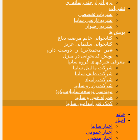
نرم افزار چند رسانه ای
نشریات
نشریات تخصصی
نشریه نارنجی سایپا
نشریه رضوان
پویش ها
کتابخوانی خانم مرضیه دباغ
کتابخوانی سلیمانی عزیز
#من_محمد(ص)_را_دوست_دارم
پویش کتابخوانی در منزل
معرفی شرکتهای گروه سایپا
شرکت مالیبل سایپا
شرکت طیف سایپا
شرکت زامیاد
شرکت بن رو سایپا
مهندسی توسعه سایپا(سیکو)
همراه خودرو سایپا
کمک فنر ایندامین سایپا
خانه
اخبار
اخبار سایپا
اخبار عمومی
اخبار مذهبی