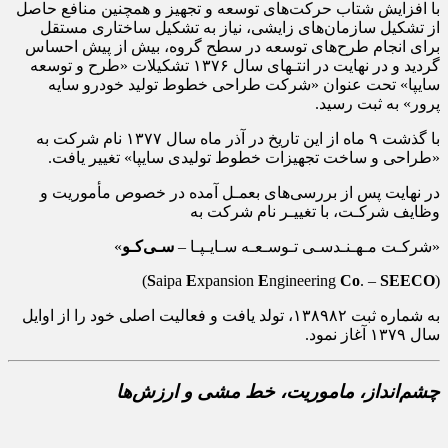
با افزایش شتاب حرکت‌های توسعه و تجهیز و همچنین منافع حاصل
از تشکیل سازمان‌های زایشی، نیاز به تشکیل ساختاری مستقل
برای انجام طرح‌های توسعه در سطح گروه، بیش از پیش احساس
گردید و در نهایت در انتـهای سال ۱۳۷۶ تشکیلات «طرح و توسعه
سایپا» تحت عنوان «شرکت طراحی خطوط تولید خودرو سایه
پرور» به ثبت رسید.
با گذشت ۹ ماه از این تاریخ در آذر ماه سال ۱۳۷۷ نام شرکت به
«طراحی و ساخت تجهیزات خطوط تولیدی سایپا» تغییر یافت.
در نهایت پس از بررسی‌های بعمـل آمده در خصوص مأموریت و
وظایف شرکـت، با تغییـر نام شرکت به
«شرکـت مـهـنـدسـی تـوسـعـه سـایـپـا –
سـی‌کـو
»
(
S
aipa
E
xpansion
E
ngineering
Co
. –
SEECO
)
به شماره ثبت ۱۳۸۹۸۲، تولد یافت و فعالیت اصلی خود را از اوایل
سال ۱۳۷۹ آغاز نمود.
چشم‌انداز،‌ ماموریت، خط مشی و ارزش‌ها