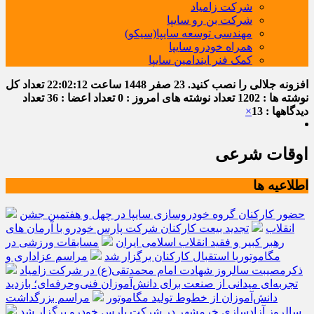
شرکت زامیاد
شرکت بن رو سایپا
مهندسی توسعه سایپا(سیکو)
همراه خودرو سایپا
کمک فنر ایندامین سایپا
افزونه جلالی را نصب کنید.
23 صفر 1448
ساعت
22:02:12
تعداد کل
نوشته ها : 1202
تعداد نوشته های امروز : 0
تعداد اعضا : 36
تعداد
دیدگاهها : 13
×
اوقات شرعی
اطلاعیه ها
حضور کارکنان گروه خودروسازی سایپا در چهل و هفتمین جشن
انقلاب
تجدید بیعت کارکنان شرکت پارس خودرو با آرمان های
رهبر کبیر و فقید انقلاب اسلامی ایران
مسابقات ورزشی در
مگاموتوربا استقبال کارکنان برگزار شد
مراسم عزاداری و
ذکرمصیبت سالروز شهادت امام محمدتقی(ع) در شرکت زامیاد
تجربه‌ای میدانی از صنعت برای دانش‌آموزان فنی‌وحرفه‌ای؛ بازدید
دانش‌آموزان از خطوط تولید مگاموتور
مراسم بزرگداشت
سالروز آزادسازی خرمشهر در شرکت پارس خودرو برگزار شد