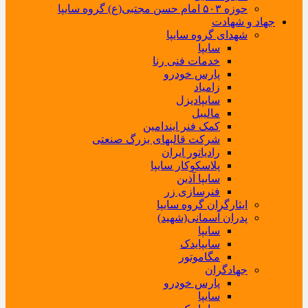
حوزه ۵۰۳ امام حسن مجتبی(ع) گروه سایپا
جهاد و شهادت
شهدای گروه سایپا
سایپا
خدمات فنی رنا
پارس خودرو
زامیاد
سایپادیزل
مالیبل
کمک فنر ایندامین
شرکت قالبهای بزرگ صنعتی
رادیاتور ایران
پلاسکوکار سایپا
سایپا آذین
فنرسازی زر
ایثارگران گروه سایپا
پدران آسمانی(شهید)
سایپا
سایپایدک
مگاموتور
جهادگران
پارس خودرو
سایپا