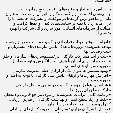
خط مشی
بر اساس چشم‌انداز و برنامه‌های بلند مدت سازمان و روند
جهانی‌شدن اقتصاد، بازار کسب وکار و تاثیر آن بر صنعت به عنوان
یکی از شاخص‌ترین گزینه‌ها در موفقیت و پیشرفت جامعه، ما را
برآن می‌دارد تا با تکیه بر سیاست‌های کیفی و حفظ کرامت و
صیانت از سرمایه‌های انسانی، امور جاری و آتی شرکت را بهبود
بخشیم لذا :
♦ انجام به موقع تعهدات قراردادی با کیفیت مناسب و در چارچوب
بودجه تعیین‌شده پروژه‌ها با هدف تامین نیازمندی‌های مشتریان و
جلب رضایت آنها
♦ جلب و اخذ مشارکت کارکنان در تصمیم‌سازی‌های سازمان و خلق
فرصت برابر برای ایشان با هدف ایجاد انگیزش و توجه به اصل
محوریت سرمایه‌های انسانی
♦ بهبود مستمر به عنوان یکی از ارکان اصلی مدیریت سازمان
♦ افزایش مهارت‌ها و ارتقای دانش فنی کارکنان با توجه به اصل و
محوریت مدیریت دانش
♦ شناسایی عوامل موثر بر کیفیت در تمامی مراحل طراحی،
تدارکات و اجرای پروژه‌ها
♦ رعایت کامل الزامات تعیین‌شده از سوی مراجع قانونی و ذینفعان
♦ حفظ و ارتقا سطح ایمنی و بهداشت کارکنان از طریق ارزیابی،
کنترل و مدیریت مخاطرات در سازمان
♦ تعامل با شرکای تجاری : سازمان با تعریف کانال‌های ارتباطی