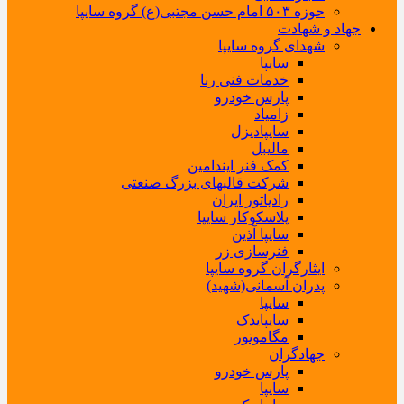
حوزه ۵۰۳ امام حسن مجتبی(ع) گروه سایپا
جهاد و شهادت
شهدای گروه سایپا
سایپا
خدمات فنی رنا
پارس خودرو
زامیاد
سایپادیزل
مالیبل
کمک فنر ایندامین
شرکت قالبهای بزرگ صنعتی
رادیاتور ایران
پلاسکوکار سایپا
سایپا آذین
فنرسازی زر
ایثارگران گروه سایپا
پدران آسمانی(شهید)
سایپا
سایپایدک
مگاموتور
جهادگران
پارس خودرو
سایپا