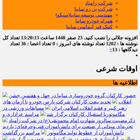
شرکت زامیاد
شرکت بن رو سایپا
مهندسی توسعه سایپا(سیکو)
همراه خودرو سایپا
کمک فنر ایندامین سایپا
افزونه جلالی را نصب کنید.
23 صفر 1448
ساعت
13:20:13
تعداد کل
نوشته ها : 1202
تعداد نوشته های امروز : 0
تعداد اعضا : 36
تعداد
دیدگاهها : 13
×
اوقات شرعی
اطلاعیه ها
حضور کارکنان گروه خودروسازی سایپا در چهل و هفتمین جشن
انقلاب
تجدید بیعت کارکنان شرکت پارس خودرو با آرمان های
رهبر کبیر و فقید انقلاب اسلامی ایران
مسابقات ورزشی در
مگاموتوربا استقبال کارکنان برگزار شد
مراسم عزاداری و
ذکرمصیبت سالروز شهادت امام محمدتقی(ع) در شرکت زامیاد
تجربه‌ای میدانی از صنعت برای دانش‌آموزان فنی‌وحرفه‌ای؛ بازدید
دانش‌آموزان از خطوط تولید مگاموتور
مراسم بزرگداشت
سالروز آزادسازی خرمشهر در شرکت پارس خودرو برگزار شد