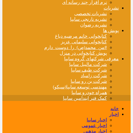
نرم افزار چند رسانه ای
نشریات
نشریات تخصصی
نشریه نارنجی سایپا
نشریه رضوان
پویش ها
کتابخوانی خانم مرضیه دباغ
کتابخوانی سلیمانی عزیز
#من_محمد(ص)_را_دوست_دارم
پویش کتابخوانی در منزل
معرفی شرکتهای گروه سایپا
شرکت مالیبل سایپا
شرکت طیف سایپا
شرکت زامیاد
شرکت بن رو سایپا
مهندسی توسعه سایپا(سیکو)
همراه خودرو سایپا
کمک فنر ایندامین سایپا
خانه
اخبار
اخبار سایپا
اخبار عمومی
اخبار مذهبی