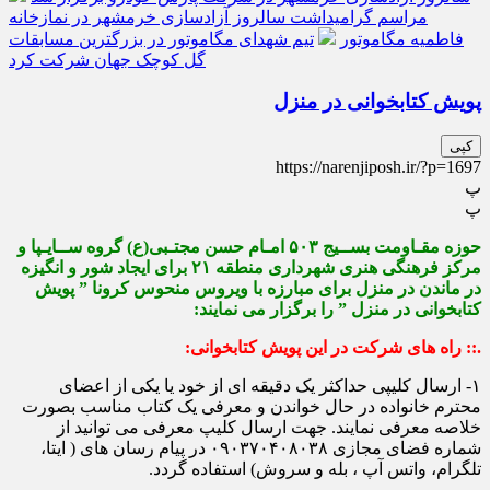
مراسم گرامیداشت سالروز آزادسازی خرمشهر در نمازخانه
فاطمیه مگاموتور
تیم شهدای مگاموتور در بزرگترین مسابقات
گل کوچک جهان شرکت کرد
پویش کتابخوانی در منزل
کپی
https://narenjiposh.ir/?p=1697
پ
پ
حوزه مقـاومت بســیج ۵۰۳ امـام حسن مجتـبی(ع) گروه ســایـپا و
مرکز فرهنگی هنری شهرداری منطقه ۲۱ برای ایجاد شور و انگیزه
در ماندن در منزل برای مبارزه با ویروس منحوس کرونا ” پویش
کتابخوانی در منزل ” را برگزار می نمایند:
.:: راه های شرکت در این پویش کتابخوانی:
۱- ارسال کلیپی حداکثر یک دقیقه ای از خود یا یکی از اعضای
محترم خانواده در حال خواندن و معرفی یک کتاب مناسب بصورت
خلاصه معرفی نمایند. جهت ارسال کلیپ معرفی می توانید از
شماره فضای مجازی ۰۹۰۳۷۰۴۰۸۰۳۸ در پیام رسان های ( ایتا،
تلگرام، واتس آپ ، بله و سروش) استفاده گردد.