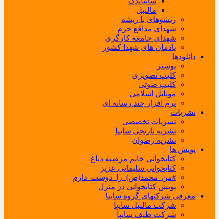
سایپایدک
مالیبل
ریشوهای با ریشه
شهدای مدافع حرم
شهدای جامعه کارگری
یادمان های شهدا کشور
دانلودها
پوستر
کلیپ تصویری
کلیپ صوتی
موبایل اسلامی
نرم افزار چند رسانه ای
نشریات
نشریات تخصصی
نشریه نارنجی سایپا
نشریه رضوان
پویش ها
کتابخوانی خانم مرضیه دباغ
کتابخوانی سلیمانی عزیز
#من_محمد(ص)_را_دوست_دارم
پویش کتابخوانی در منزل
معرفی شرکتهای گروه سایپا
شرکت مالیبل سایپا
شرکت طیف سایپا