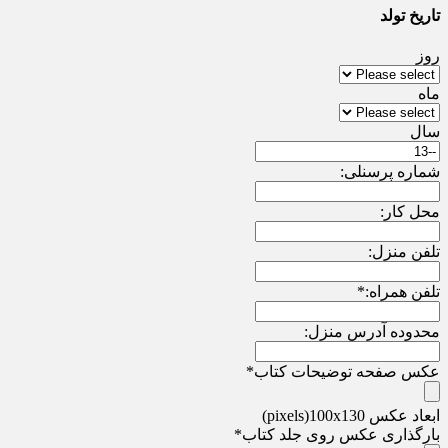
تاریخ تولد
روز
ماه
سال
شماره پرسنلی:
محل کار:
تلفن منزل:
تلفن همراه:
*
محدوده آدرس منزل:
عکس صفحه توضیحات کتاب
*
ابعاد عکس pixels)100x130)
بارگذاری عکس روی جلد کتاب
*