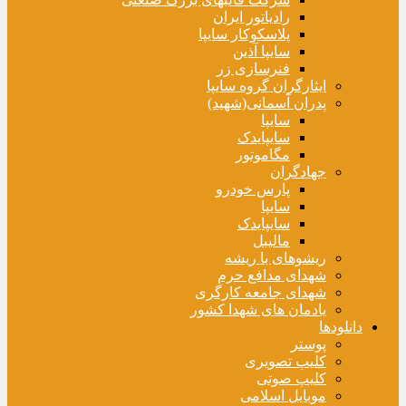
رادیاتور ایران
پلاسکوکار سایپا
سایپا آذین
فنرسازی زر
ایثارگران گروه سایپا
پدران آسمانی(شهید)
سایپا
سایپایدک
مگاموتور
جهادگران
پارس خودرو
سایپا
سایپایدک
مالیبل
ریشوهای با ریشه
شهدای مدافع حرم
شهدای جامعه کارگری
یادمان های شهدا کشور
دانلودها
پوستر
کلیپ تصویری
کلیپ صوتی
موبایل اسلامی