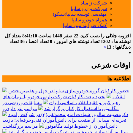
شرکت زامیاد
شرکت بن رو سایپا
مهندسی توسعه سایپا(سیکو)
همراه خودرو سایپا
کمک فنر ایندامین سایپا
افزونه جلالی را نصب کنید.
22 صفر 1448
ساعت
8:41:11
تعداد کل
نوشته ها : 1202
تعداد نوشته های امروز : 0
تعداد اعضا : 36
تعداد
دیدگاهها : 13
×
اوقات شرعی
اطلاعیه ها
حضور کارکنان گروه خودروسازی سایپا در چهل و هفتمین جشن
انقلاب
تجدید بیعت کارکنان شرکت پارس خودرو با آرمان های
رهبر کبیر و فقید انقلاب اسلامی ایران
مسابقات ورزشی در
مگاموتوربا استقبال کارکنان برگزار شد
مراسم عزاداری و
ذکرمصیبت سالروز شهادت امام محمدتقی(ع) در شرکت زامیاد
تجربه‌ای میدانی از صنعت برای دانش‌آموزان فنی‌وحرفه‌ای؛ بازدید
دانش‌آموزان از خطوط تولید مگاموتور
مراسم بزرگداشت
سالروز آزادسازی خرمشهر در شرکت پارس خودرو برگزار شد