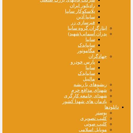
رادیاتور ایران
پلاسکوکار سایپا
سایپا آذین
فنرسازی زر
ایثارگران گروه سایپا
پدران آسمانی(شهید)
سایپا
سایپایدک
مگاموتور
جهادگران
پارس خودرو
سایپا
سایپایدک
مالیبل
ریشوهای با ریشه
شهدای مدافع حرم
شهدای جامعه کارگری
یادمان های شهدا کشور
دانلودها
پوستر
کلیپ تصویری
کلیپ صوتی
موبایل اسلامی