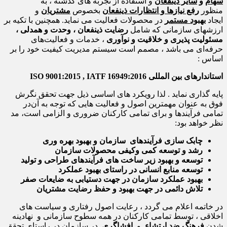
سهام
و
سایر ذینفعان
و استفاده از تجربه های گذشته ‌، به
منظور
رفع نیازها و انتظارات ذینفعان
بخصوص
مشتریان
و
ایجاد
بهبود مستمر
در محصولات‌ فعالیت می نماید. همچنین با تکیه بر
ارزشهای سازمانی که شامل
رضایت ذینفعان ، وحدت و همدلی ،
مسئولیت پذیری و خلاقیت و نوآوری
، خدمات و فعالیت‌های
حرفه‌ای می باشد ، مصمم است سیستم مدیریت کیفیت خود را بر
اساس :
استاندارهای بین المللی
ISO 9001:2015 , IATF 16949:2016
پایه گذاری نماید . لذا رویکرد های اساسی ذیل جهت تحقق نگرش
فوق به عنوان مهمترین اصول و فعالیت هایی که توجه به آن‌در
تمامی فرآیندها و برای تمامی کارکنان ضروری و الزامی است، مد
نظر خواهد بود:
چابک سازی فرآیندهای سازمان و بهبود بهره وری
رشد و توسعه کمی وکیفی محصولات سازمان
توسعه و بهبود زیر ساخت های فرآیندهای طراحی و تولید
توسعه منابع انسانی در راستای بهبود عملکرد
بهبود عملکرد سازمان در جهت دستیابی به ضایعات صفر
تلاش دائمی در جهت بهبود و حفظ رضایت مشتریان
در خاتمه اعلام می گردد ، رعایت اصول رفتاری و سیاست های
اخلاقی ، توسط تمامی کارکنان در همه سطوح سازمانی و نهادینه
شدن
فرهنگ ضد ارتشاء
و
افشاگری
در سازمان در راستای تحقق