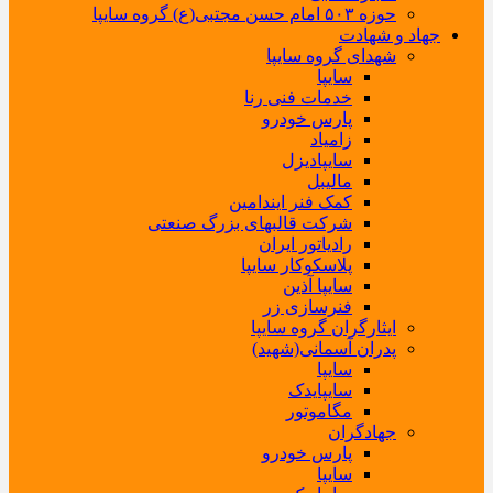
حوزه ۵۰۳ امام حسن مجتبی(ع) گروه سایپا
جهاد و شهادت
شهدای گروه سایپا
سایپا
خدمات فنی رنا
پارس خودرو
زامیاد
سایپادیزل
مالیبل
کمک فنر ایندامین
شرکت قالبهای بزرگ صنعتی
رادیاتور ایران
پلاسکوکار سایپا
سایپا آذین
فنرسازی زر
ایثارگران گروه سایپا
پدران آسمانی(شهید)
سایپا
سایپایدک
مگاموتور
جهادگران
پارس خودرو
سایپا