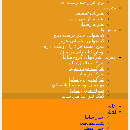
نرم افزار چند رسانه ای
نشریات
نشریات تخصصی
نشریه نارنجی سایپا
نشریه رضوان
پویش ها
کتابخوانی خانم مرضیه دباغ
کتابخوانی سلیمانی عزیز
#من_محمد(ص)_را_دوست_دارم
پویش کتابخوانی در منزل
معرفی شرکتهای گروه سایپا
شرکت مالیبل سایپا
شرکت طیف سایپا
شرکت زامیاد
شرکت بن رو سایپا
مهندسی توسعه سایپا(سیکو)
همراه خودرو سایپا
کمک فنر ایندامین سایپا
خانه
اخبار
اخبار سایپا
اخبار عمومی
اخبار مذهبی