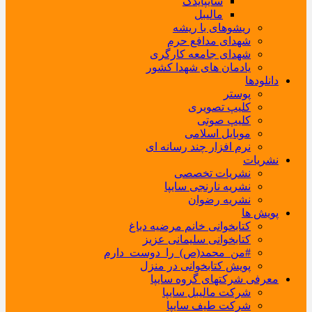
سایپایدک
مالیبل
ریشوهای با ریشه
شهدای مدافع حرم
شهدای جامعه کارگری
یادمان های شهدا کشور
دانلودها
پوستر
کلیپ تصویری
کلیپ صوتی
موبایل اسلامی
نرم افزار چند رسانه ای
نشریات
نشریات تخصصی
نشریه نارنجی سایپا
نشریه رضوان
پویش ها
کتابخوانی خانم مرضیه دباغ
کتابخوانی سلیمانی عزیز
#من_محمد(ص)_را_دوست_دارم
پویش کتابخوانی در منزل
معرفی شرکتهای گروه سایپا
شرکت مالیبل سایپا
شرکت طیف سایپا