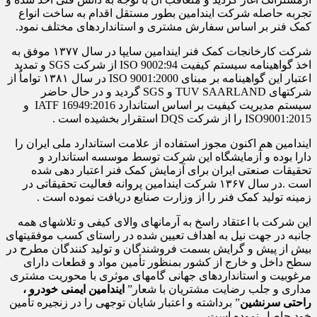
تجربه حاصله شرکت ایندامین بطور مستقل اقدام به ساخت انواع
کمک فنر بر اساس سفارش مشتری و استانداردهای مختلف نمود.
شرکت کارخانجات کمک فنر ایندامین سایپا در سال ۱۳۷۷ موفق به
اخذ گواهینامه سیستم کیفیت ISO 9002:94 از شرکت SGS و تمدید
اعتبار این گواهینامه بر مبنای ISO 9001:2000 در سال ۱۳۸۱ تواماٌ از
شرکتهای TUV SAARLAND و SGS گردید و در حال حاضر
سیستم مدیریت کیفیت بر اساس استاندارد IATF 16949:2016 و
ISO9001:2015 را از شرکت DQS استقرار بخشیده است .
ایندامین هم اکنون مجوز استفاده از علامت استاندارد ملی ایران را
دارا بوده و آزمایشگاه این شرکت توسط موسسه استاندارد و
تحقیقات صنعتی ایران برای آزمایش کمک فنر اعتبار دهی شده
است .در سال ۱۳۶۷ شرکت ایندامین پروانه فعالیت تحقیقاتی در
زمینه تولید کمک فنر را از وزارت صنایع دریافت نموده است .
این شرکت با اعتقاد راسخ به آرمانهای والای کیفی و تلاشهای همه
جانبه در جهت نیل به اهداف تعیین شده در راستای کسب موفقیتهای
بیش از پیش و گرایش بسمت فروشندگان و تولید کنندگان مطرح در
سطح داخل و خارج از کشور بمنظور تأمین مواد و قطعات دارای
مرغوبیت و استانداردهای جهانی گامهای موثری با محوریت مشتری
مداری و جلب رضایت مشتریان با شعار”
ایندامین ایمنی خودرو ،
راحتی سرنشین
” برداشته و اعتبار شایان توجهی را در زنجیره تأمین
خود حاصل نموده است .