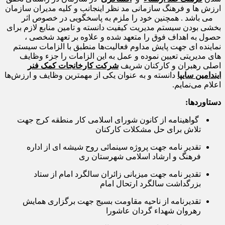
ارزش ها و فرهنگ سازمانی مد نظر اینجانب و کلیه مدیران سازمان
می باشد . همچنین خود را ملزم به پاسخگویی در خصوص اثر
بخشی بودن سیستم مدیریت کیفیت دانسته و تامین منابع لازم برای
حصول به اهداف فوق را متعهد شده و علاوه بر تعهد شخصی ،
نماینده ای جهت پایش مداوم فعالیت‌ها منطبق با الزامات سیستم
‌های مدیریتی تعیین نموده و عمل به این الزامات را جزء وظایف
اصلی رهبران و کارکنان شریف
شرکت کارخانجات کمک فنر
ایندامین سایپا
دانسته و به عنوان یکی از مهمترین وظایف و ارزش‌ها
اعلام می‌نمایم.
دستاوردها:
گواهینامه از کانون شورای اسلامی کار منطقه کرج جهت
تلاش برای حل مشکلات کارکنان
تقدیر نامه جهت پروژه سینمائی روح شیشه ای از اداره
فرهنگ و ارشاد اسلامی شهرستان ری
تقدیر نامه جهت میزبانی زائران سالگرد امام از ستاد
بزرگداشت سالگرد ارتحال امام
تقدیرنامه از ناحیه مقاومت بسیج جهت برگزاری همایش
رهروان شهداء گردان عاشورا