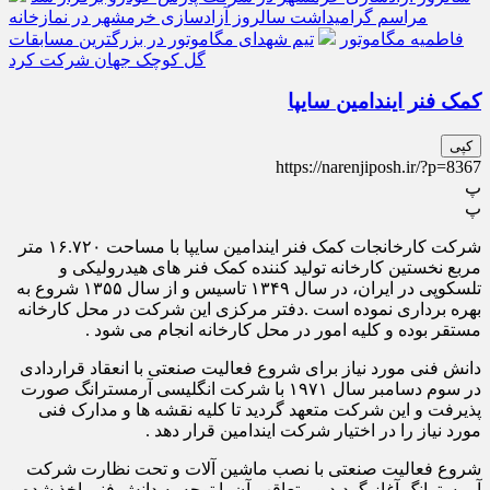
مراسم گرامیداشت سالروز آزادسازی خرمشهر در نمازخانه
فاطمیه مگاموتور
تیم شهدای مگاموتور در بزرگترین مسابقات
گل کوچک جهان شرکت کرد
کمک فنر ایندامین سایپا
کپی
https://narenjiposh.ir/?p=8367
پ
پ
شرکت کارخانجات کمک فنر ایندامین سایپا با مساحت ۱۶.۷۲۰ متر
مربع نخستین کارخانه تولید کننده کمک فنر های هیدرولیکی و
تلسکوپی در ایران، در سال ۱۳۴۹ تاسیس و از سال ۱۳۵۵ شروع به
بهره برداری نموده است .دفتر مرکزی این شرکت در محل کارخانه
مستقر بوده و کلیه امور در محل کارخانه انجام می شود .
دانش فنی مورد نیاز برای شروع فعالیت صنعتی با انعقاد قراردادی
در سوم دسامبر سال ۱۹۷۱ با شرکت انگلیسی آرمسترانگ صورت
پذیرفت و این شرکت متعهد گردید تا کلیه نقشه ها و مدارک فنی
مورد نیاز را در اختیار شرکت ایندامین قرار دهد .
شروع فعالیت صنعتی با نصب ماشین آلات و تحت نظارت شرکت
آرمسترانگ آغاز گردید و متعاقب آن با توجه به دانش فنی اخذ شده و