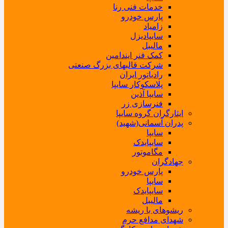
خدمات فنی رنا
پارس خودرو
زامیاد
سایپادیزل
مالیبل
کمک فنر ایندامین
شرکت قالبهای بزرگ صنعتی
رادیاتور ایران
پلاسکوکار سایپا
سایپا آذین
فنرسازی زر
ایثارگران گروه سایپا
پدران آسمانی(شهید)
سایپا
سایپایدک
مگاموتور
جهادگران
پارس خودرو
سایپا
سایپایدک
مالیبل
ریشوهای با ریشه
شهدای مدافع حرم