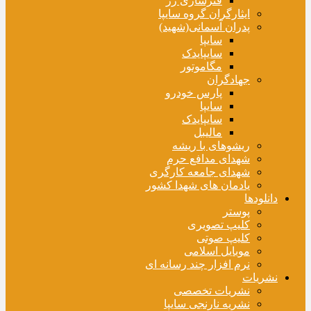
فنرسازی زر
ایثارگران گروه سایپا
پدران آسمانی(شهید)
سایپا
سایپایدک
مگاموتور
جهادگران
پارس خودرو
سایپا
سایپایدک
مالیبل
ریشوهای با ریشه
شهدای مدافع حرم
شهدای جامعه کارگری
یادمان های شهدا کشور
دانلودها
پوستر
کلیپ تصویری
کلیپ صوتی
موبایل اسلامی
نرم افزار چند رسانه ای
نشریات
نشریات تخصصی
نشریه نارنجی سایپا