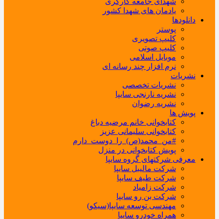
شهدای جامعه کارگری
یادمان های شهدا کشور
دانلودها
پوستر
کلیپ تصویری
کلیپ صوتی
موبایل اسلامی
نرم افزار چند رسانه ای
نشریات
نشریات تخصصی
نشریه نارنجی سایپا
نشریه رضوان
پویش ها
کتابخوانی خانم مرضیه دباغ
کتابخوانی سلیمانی عزیز
#من_محمد(ص)_را_دوست_دارم
پویش کتابخوانی در منزل
معرفی شرکتهای گروه سایپا
شرکت مالیبل سایپا
شرکت طیف سایپا
شرکت زامیاد
شرکت بن رو سایپا
مهندسی توسعه سایپا(سیکو)
همراه خودرو سایپا