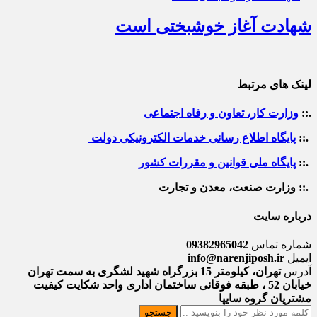
شهادت آغاز خوشبختی است
لینک های مرتبط
.::
وزارت کار، تعاون و رفاه اجتماعی
.::
پایگاه اطلاع رسانی خدمات الکترونیکی دولت
.::
پایگاه ملی قوانین و مقررات کشور
.:: وزارت صنعت، معدن و تجارت
درباره سایت
شماره تماس
09382965042
ایمیل
info@narenjiposh.ir
آدرس
تهران، کیلومتر 15 بزرگراه شهید لشگری به سمت تهران
خیابان 52 ، طبقه فوقانی ساختمان اداری واحد شکایت کیفیت
مشتریان گروه سایپا
جستجو