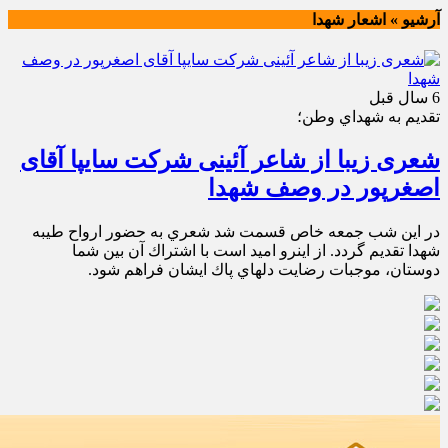
آرشیو » اشعار شهدا
6 سال قبل
تقديم به شهداي وطن؛
شعری زیبا از شاعر آئینی شرکت سایپا آقای
اصغرپور در وصف شهدا
در اين شب جمعه خاص قسمت شد شعري به حضور ارواح طيبه
شهدا تقديم گردد. از اينرو اميد است با اشتراك آن بين شما
دوستان، موجبات رضايت دلهاي پاك ايشان فراهم شود.