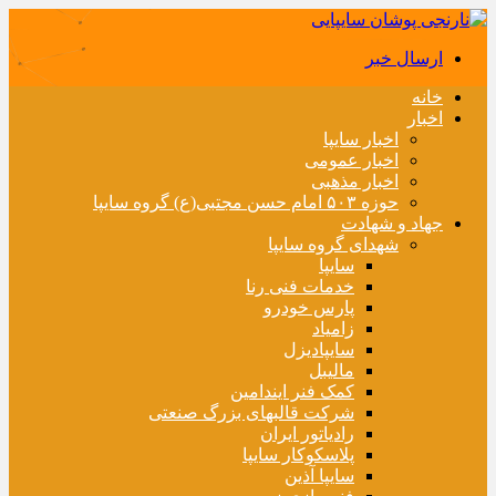
ارسال خبر
خانه
اخبار
اخبار سایپا
اخبار عمومی
اخبار مذهبی
حوزه ۵۰۳ امام حسن مجتبی(ع) گروه سایپا
جهاد و شهادت
شهدای گروه سایپا
سایپا
خدمات فنی رنا
پارس خودرو
زامیاد
سایپادیزل
مالیبل
کمک فنر ایندامین
شرکت قالبهای بزرگ صنعتی
رادیاتور ایران
پلاسکوکار سایپا
سایپا آذین