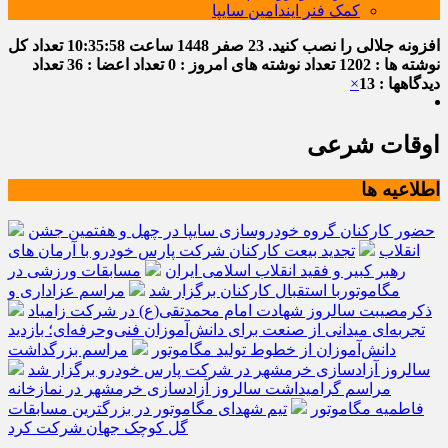
کمک فنر ایندامین سایپا
افزونه جلالی را نصب کنید.
23 صفر 1448
ساعت
10:35:58
تعداد کل
نوشته ها : 1202
تعداد نوشته های امروز : 0
تعداد اعضا : 36
تعداد
دیدگاهها : 13
×
اوقات شرعی
اطلاعیه ها
حضور کارکنان گروه خودروسازی سایپا در چهل و هفتمین جشن
انقلاب
تجدید بیعت کارکنان شرکت پارس خودرو با آرمان های
رهبر کبیر و فقید انقلاب اسلامی ایران
مسابقات ورزشی در
مگاموتوربا استقبال کارکنان برگزار شد
مراسم عزاداری و
ذکرمصیبت سالروز شهادت امام محمدتقی(ع) در شرکت زامیاد
تجربه‌ای میدانی از صنعت برای دانش‌آموزان فنی‌وحرفه‌ای؛ بازدید
دانش‌آموزان از خطوط تولید مگاموتور
مراسم بزرگداشت
سالروز آزادسازی خرمشهر در شرکت پارس خودرو برگزار شد
مراسم گرامیداشت سالروز آزادسازی خرمشهر در نمازخانه
فاطمیه مگاموتور
تیم شهدای مگاموتور در بزرگترین مسابقات
گل کوچک جهان شرکت کرد