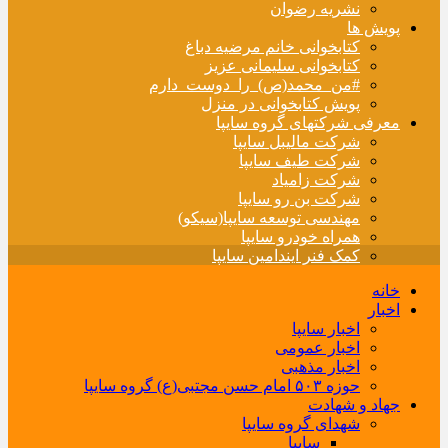
نشریه رضوان
پویش ها
کتابخوانی خانم مرضیه دباغ
کتابخوانی سلیمانی عزیز
#من_محمد(ص)_را_دوست_دارم
پویش کتابخوانی در منزل
معرفی شرکتهای گروه سایپا
شرکت مالیبل سایپا
شرکت طیف سایپا
شرکت زامیاد
شرکت بن رو سایپا
مهندسی توسعه سایپا(سیکو)
همراه خودرو سایپا
کمک فنر ایندامین سایپا
خانه
اخبار
اخبار سایپا
اخبار عمومی
اخبار مذهبی
حوزه ۵۰۳ امام حسن مجتبی(ع) گروه سایپا
جهاد و شهادت
شهدای گروه سایپا
سایپا