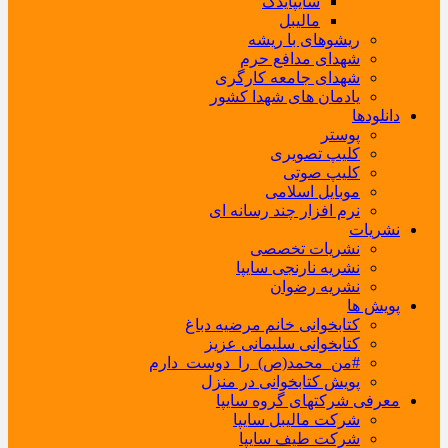
سایپایدک
مالیبل
ریشوهای با ریشه
شهدای مدافع حرم
شهدای جامعه کارگری
یادمان های شهدا کشور
دانلودها
پوستر
کلیپ تصویری
کلیپ صوتی
موبایل اسلامی
نرم افزار چند رسانه ای
نشریات
نشریات تخصصی
نشریه نارنجی سایپا
نشریه رضوان
پویش ها
کتابخوانی خانم مرضیه دباغ
کتابخوانی سلیمانی عزیز
#من_محمد(ص)_را_دوست_دارم
پویش کتابخوانی در منزل
معرفی شرکتهای گروه سایپا
شرکت مالیبل سایپا
شرکت طیف سایپا