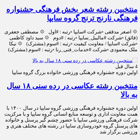
منتخبین رشته شعر بخش فرهنگی جشنواره
فرهنگی نارنج ترنج گروه سایپا
💠 اصغر مدققی ▫️شرکت #سایپا ▫️رتبه : #اول 💠 مصطفی جعفری
(فائق) ▫️شرکت #مالیبل_سایپا ▫️رتبه : #دوم 💠 سید داود کاظمی
▫️شرکت #سایپا / معاونت کیفیت ▫️رتبه : #سوم (مشترک) 💠 نیکا
ملک محمودی ▫️شرکت #خدمات_فنی_رنا ▫️رتبه : #سوم (مشترک)
4 سال قبل
اولین دوره جشنواره فرهنگی ورزشی خانواده بزرگ گروه سایپا
منتخبین رشته عکاسی در رده سنی ۱۸ سال
به بالا
اولین دوره جشنواره فرهنگی ورزشی گروه سایپا در سال ۱۴۰۰ با
همت معاونت اداری و توسعه منابع انسانی گروه سایپا و با مرکزیت
شرکت فرهنگی ورزشی سایپا با حضور چشم گیر پرسنل و خانواده
های پرسنل گروه خودروسازی سایپا در رشته های مختلف هنری و
ورزشی برگزار شد