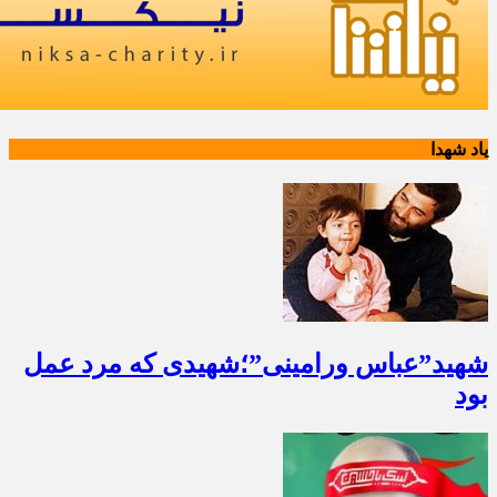
یاد شهدا
شهید”عباس ورامینی”؛شهیدی که مرد عمل
بود