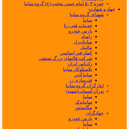
حوزه ۵۰۳ امام حسن مجتبی(ع) گروه سایپا
جهاد و شهادت
شهدای گروه سایپا
سایپا
خدمات فنی رنا
پارس خودرو
زامیاد
سایپادیزل
مالیبل
کمک فنر ایندامین
شرکت قالبهای بزرگ صنعتی
رادیاتور ایران
پلاسکوکار سایپا
سایپا آذین
فنرسازی زر
ایثارگران گروه سایپا
پدران آسمانی(شهید)
سایپا
سایپایدک
مگاموتور
جهادگران
پارس خودرو
سایپا