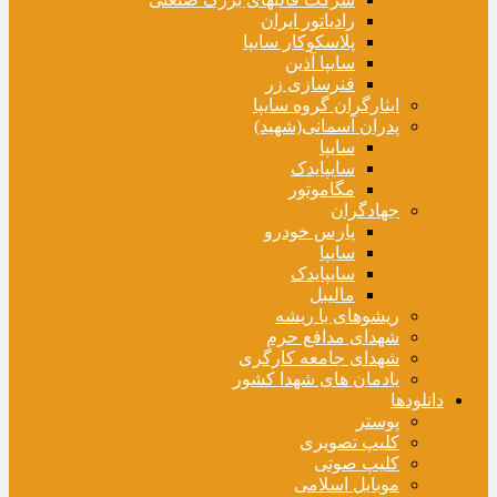
رادیاتور ایران
پلاسکوکار سایپا
سایپا آذین
فنرسازی زر
ایثارگران گروه سایپا
پدران آسمانی(شهید)
سایپا
سایپایدک
مگاموتور
جهادگران
پارس خودرو
سایپا
سایپایدک
مالیبل
ریشوهای با ریشه
شهدای مدافع حرم
شهدای جامعه کارگری
یادمان های شهدا کشور
دانلودها
پوستر
کلیپ تصویری
کلیپ صوتی
موبایل اسلامی