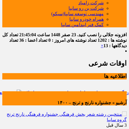
شرکت زامیاد
شرکت بن رو سایپا
مهندسی توسعه سایپا(سیکو)
همراه خودرو سایپا
کمک فنر ایندامین سایپا
افزونه جلالی را نصب کنید.
23 صفر 1448
ساعت
21:45:05
تعداد کل
نوشته ها : 1202
تعداد نوشته های امروز : 0
تعداد اعضا : 36
تعداد
دیدگاهها : 13
×
اوقات شرعی
اطلاعیه ها
ه خودروسازی سایپا در چهل و هفتمین جشن انقلاب
تجدید بیعت کا
آرشیو » جشنواره نارنج و ترنج – ۱۴۰۰
3 سال قبل