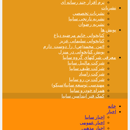
نرم افزار چند رسانه ای
نشریات
نشریات تخصصی
نشریه نارنجی سایپا
نشریه رضوان
پویش ها
کتابخوانی خانم مرضیه دباغ
کتابخوانی سلیمانی عزیز
#من_محمد(ص)_را_دوست_دارم
پویش کتابخوانی در منزل
معرفی شرکتهای گروه سایپا
شرکت مالیبل سایپا
شرکت طیف سایپا
شرکت زامیاد
شرکت بن رو سایپا
مهندسی توسعه سایپا(سیکو)
همراه خودرو سایپا
کمک فنر ایندامین سایپا
خانه
اخبار
اخبار سایپا
اخبار عمومی
اخبار مذهبی