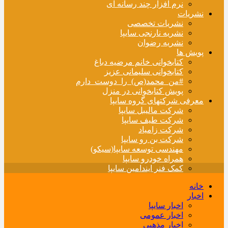
نرم افزار چند رسانه ای
نشریات
نشریات تخصصی
نشریه نارنجی سایپا
نشریه رضوان
پویش ها
کتابخوانی خانم مرضیه دباغ
کتابخوانی سلیمانی عزیز
#من_محمد(ص)_را_دوست_دارم
پویش کتابخوانی در منزل
معرفی شرکتهای گروه سایپا
شرکت مالیبل سایپا
شرکت طیف سایپا
شرکت زامیاد
شرکت بن رو سایپا
مهندسی توسعه سایپا(سیکو)
همراه خودرو سایپا
کمک فنر ایندامین سایپا
خانه
اخبار
اخبار سایپا
اخبار عمومی
اخبار مذهبی