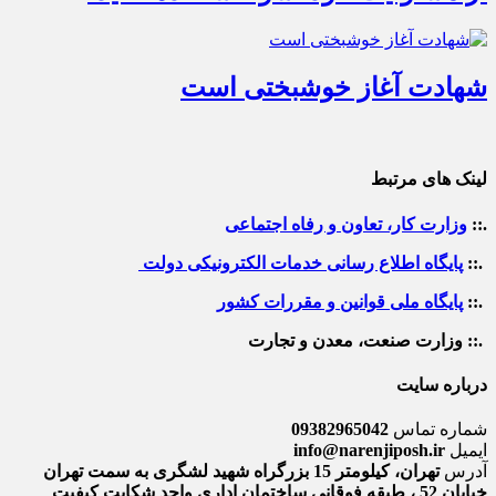
شهادت آغاز خوشبختی است
لینک های مرتبط
.::
وزارت کار، تعاون و رفاه اجتماعی
.::
پایگاه اطلاع رسانی خدمات الکترونیکی دولت
.::
پایگاه ملی قوانین و مقررات کشور
.:: وزارت صنعت، معدن و تجارت
درباره سایت
شماره تماس
09382965042
ایمیل
info@narenjiposh.ir
آدرس
تهران، کیلومتر 15 بزرگراه شهید لشگری به سمت تهران
خیابان 52 ، طبقه فوقانی ساختمان اداری واحد شکایت کیفیت