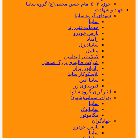
حوزه ۵۰۳ امام حسن مجتبی(ع) گروه سایپا
جهاد و شهادت
شهدای گروه سایپا
سایپا
خدمات فنی رنا
پارس خودرو
زامیاد
سایپادیزل
مالیبل
کمک فنر ایندامین
شرکت قالبهای بزرگ صنعتی
رادیاتور ایران
پلاسکوکار سایپا
سایپا آذین
فنرسازی زر
ایثارگران گروه سایپا
پدران آسمانی(شهید)
سایپا
سایپایدک
مگاموتور
جهادگران
پارس خودرو
سایپا