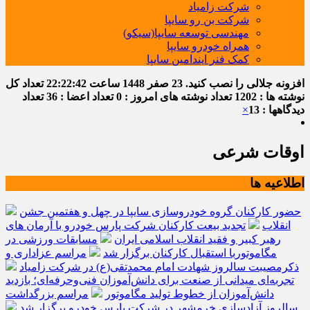
شرکت زامیاد
شرکت بن رو سایپا
مهندسی توسعه سایپا(سیکو)
همراه خودرو سایپا
کمک فنر ایندامین سایپا
افزونه جلالی را نصب کنید.
23 صفر 1448
ساعت
22:22:43
تعداد کل
نوشته ها : 1202
تعداد نوشته های امروز : 0
تعداد اعضا : 36
تعداد
دیدگاهها : 13
×
اوقات شرعی
اطلاعیه ها
حضور کارکنان گروه خودروسازی سایپا در چهل و هفتمین جشن
انقلاب
تجدید بیعت کارکنان شرکت پارس خودرو با آرمان های
رهبر کبیر و فقید انقلاب اسلامی ایران
مسابقات ورزشی در
مگاموتوربا استقبال کارکنان برگزار شد
مراسم عزاداری و
ذکرمصیبت سالروز شهادت امام محمدتقی(ع) در شرکت زامیاد
تجربه‌ای میدانی از صنعت برای دانش‌آموزان فنی‌وحرفه‌ای؛ بازدید
دانش‌آموزان از خطوط تولید مگاموتور
مراسم بزرگداشت
سالروز آزادسازی خرمشهر در شرکت پارس خودرو برگزار شد