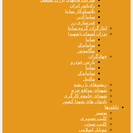
رادیاتور ایران
پلاسکوکار سایپا
سایپا آذین
فنرسازی زر
ایثارگران گروه سایپا
پدران آسمانی(شهید)
سایپا
سایپایدک
مگاموتور
جهادگران
پارس خودرو
سایپا
سایپایدک
مالیبل
ریشوهای با ریشه
شهدای مدافع حرم
شهدای جامعه کارگری
یادمان های شهدا کشور
دانلودها
پوستر
کلیپ تصویری
کلیپ صوتی
موبایل اسلامی