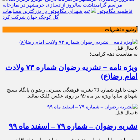
مراسم گرامیداشت سالروز آزادسازی خرمشهر در نمازخانه
فاطمیه مگاموتور
تیم شهدای مگاموتور در بزرگترین مسابقات
گل کوچک جهان شرکت کرد
آرشیو » نشریات
6 سال قبل
به مناسبت دهه كرامت؛
ویژه نامه + نشریه رضوان شماره ۷۳ ولادت
امام رضا(ع)
جهت دانلود شماره 73 نشریه فرهنگی بصیرتی رضوان پايگاه بسيج
شهداي سايپا ویژه تير ماه ۹9 بر روی عکس کلیک نمائید.
6 سال قبل
نشریه رضوان – شماره ۷۹ – اسفند ماه ۹۹
محوريات مطالب شماره جديد نشريه رضوان پيرامون اتفاقات بهمن