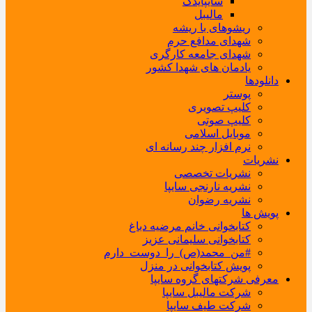
سایپایدک
مالیبل
ریشوهای با ریشه
شهدای مدافع حرم
شهدای جامعه کارگری
یادمان های شهدا کشور
دانلودها
پوستر
کلیپ تصویری
کلیپ صوتی
موبایل اسلامی
نرم افزار چند رسانه ای
نشریات
نشریات تخصصی
نشریه نارنجی سایپا
نشریه رضوان
پویش ها
کتابخوانی خانم مرضیه دباغ
کتابخوانی سلیمانی عزیز
#من_محمد(ص)_را_دوست_دارم
پویش کتابخوانی در منزل
معرفی شرکتهای گروه سایپا
شرکت مالیبل سایپا
شرکت طیف سایپا