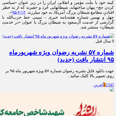
کینه خود با ملّت مؤمن و انقلابی ایران را در زیر عنوان «سیاسی
کردن حج» پنهان ساختهاند، شیطانهایی خُرد و حقیرند که از به خطر
افتادنِ مطامع شیطان بزرگ، آمریکا، به خود میلرزند.
۹۵/۶/۱۲
» .
چهل و نهمین شماره هفته‌نامه خبری – تبیینی خط حزب‌الله با
گزارشی از خدمت آل‌سعود به شیطان بزرگ با عنوان «در خدمتِ
شیطان» منتشر شد.
9 سال قبل
شماره ۵۷ نشریه رضوان ویژه شهریورماه
۹۵ انتشار یافت (جدید)
جهت دانلود فایل نشریه رضوان شماره ۵۷ ویژه شهریور ماه ۹۵ بر
روی تصویر بالا کلیک نمائید .
5
4
3
2
1
آخرین