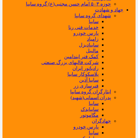
حوزه ۵۰۳ امام حسن مجتبی(ع) گروه سایپا
جهاد و شهادت
شهدای گروه سایپا
سایپا
خدمات فنی رنا
پارس خودرو
زامیاد
سایپادیزل
مالیبل
کمک فنر ایندامین
شرکت قالبهای بزرگ صنعتی
رادیاتور ایران
پلاسکوکار سایپا
سایپا آذین
فنرسازی زر
ایثارگران گروه سایپا
پدران آسمانی(شهید)
سایپا
سایپایدک
مگاموتور
جهادگران
پارس خودرو
سایپا