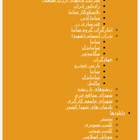
رادیاتور ایران
پلاسکوکار سایپا
سایپا آذین
فنرسازی زر
ایثارگران گروه سایپا
پدران آسمانی(شهید)
سایپا
سایپایدک
مگاموتور
جهادگران
پارس خودرو
سایپا
سایپایدک
مالیبل
ریشوهای با ریشه
شهدای مدافع حرم
شهدای جامعه کارگری
یادمان های شهدا کشور
دانلودها
پوستر
کلیپ تصویری
کلیپ صوتی
موبایل اسلامی