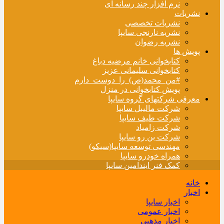
نرم افزار چند رسانه ای
نشریات
نشریات تخصصی
نشریه نارنجی سایپا
نشریه رضوان
پویش ها
کتابخوانی خانم مرضیه دباغ
کتابخوانی سلیمانی عزیز
#من_محمد(ص)_را_دوست_دارم
پویش کتابخوانی در منزل
معرفی شرکتهای گروه سایپا
شرکت مالیبل سایپا
شرکت طیف سایپا
شرکت زامیاد
شرکت بن رو سایپا
مهندسی توسعه سایپا(سیکو)
همراه خودرو سایپا
کمک فنر ایندامین سایپا
خانه
اخبار
اخبار سایپا
اخبار عمومی
اخبار مذهبی