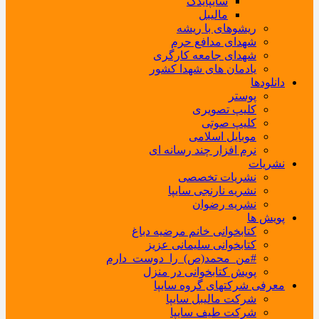
سایپایدک
مالیبل
ریشوهای با ریشه
شهدای مدافع حرم
شهدای جامعه کارگری
یادمان های شهدا کشور
دانلودها
پوستر
کلیپ تصویری
کلیپ صوتی
موبایل اسلامی
نرم افزار چند رسانه ای
نشریات
نشریات تخصصی
نشریه نارنجی سایپا
نشریه رضوان
پویش ها
کتابخوانی خانم مرضیه دباغ
کتابخوانی سلیمانی عزیز
#من_محمد(ص)_را_دوست_دارم
پویش کتابخوانی در منزل
معرفی شرکتهای گروه سایپا
شرکت مالیبل سایپا
شرکت طیف سایپا