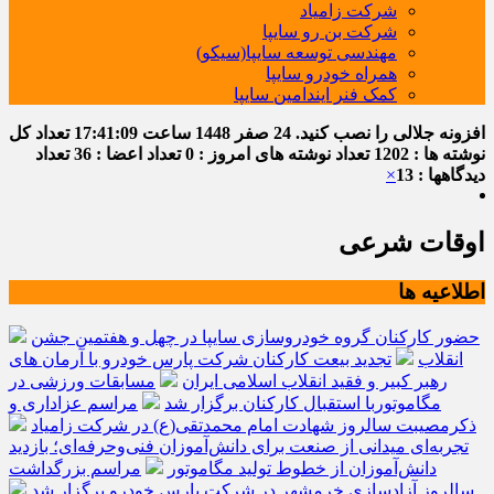
شرکت زامیاد
شرکت بن رو سایپا
مهندسی توسعه سایپا(سیکو)
همراه خودرو سایپا
کمک فنر ایندامین سایپا
افزونه جلالی را نصب کنید.
24 صفر 1448
ساعت
17:41:09
تعداد کل
نوشته ها : 1202
تعداد نوشته های امروز : 0
تعداد اعضا : 36
تعداد
دیدگاهها : 13
×
اوقات شرعی
اطلاعیه ها
حضور کارکنان گروه خودروسازی سایپا در چهل و هفتمین جشن
انقلاب
تجدید بیعت کارکنان شرکت پارس خودرو با آرمان های
رهبر کبیر و فقید انقلاب اسلامی ایران
مسابقات ورزشی در
مگاموتوربا استقبال کارکنان برگزار شد
مراسم عزاداری و
ذکرمصیبت سالروز شهادت امام محمدتقی(ع) در شرکت زامیاد
تجربه‌ای میدانی از صنعت برای دانش‌آموزان فنی‌وحرفه‌ای؛ بازدید
دانش‌آموزان از خطوط تولید مگاموتور
مراسم بزرگداشت
سالروز آزادسازی خرمشهر در شرکت پارس خودرو برگزار شد