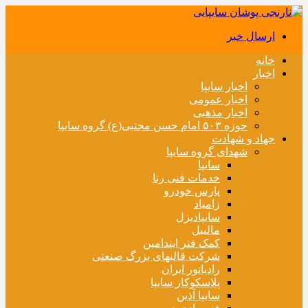
ارسال خبر
خانه
اخبار
اخبار سایپا
اخبار عمومی
اخبار مذهبی
حوزه ۵۰۳ امام حسن مجتبی(ع) گروه سایپا
جهاد و شهادت
شهدای گروه سایپا
سایپا
خدمات فنی رنا
پارس خودرو
زامیاد
سایپادیزل
مالیبل
کمک فنر ایندامین
شرکت قالبهای بزرگ صنعتی
رادیاتور ایران
پلاسکوکار سایپا
سایپا آذین