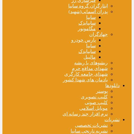
فنرسازی زر
ایثارگران گروه سایپا
پدران آسمانی(شهید)
سایپا
سایپایدک
مگاموتور
جهادگران
پارس خودرو
سایپا
سایپایدک
مالیبل
ریشوهای با ریشه
شهدای مدافع حرم
شهدای جامعه کارگری
یادمان های شهدا کشور
دانلودها
پوستر
کلیپ تصویری
کلیپ صوتی
موبایل اسلامی
نرم افزار چند رسانه ای
نشریات
نشریات تخصصی
نشریه نارنجی سایپا