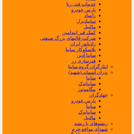
خدمات فنی رنا
پارس خودرو
زامیاد
سایپادیزل
مالیبل
کمک فنر ایندامین
شرکت قالبهای بزرگ صنعتی
رادیاتور ایران
پلاسکوکار سایپا
سایپا آذین
فنرسازی زر
ایثارگران گروه سایپا
پدران آسمانی(شهید)
سایپا
سایپایدک
مگاموتور
جهادگران
پارس خودرو
سایپا
سایپایدک
مالیبل
ریشوهای با ریشه
شهدای مدافع حرم