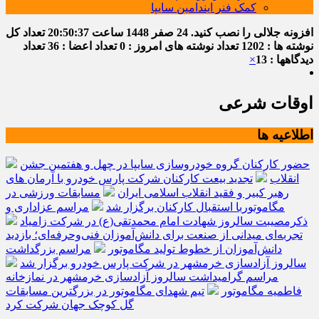
کمک فنر ایندامین سایپا
افزونه جلالی را نصب کنید.
24 صفر 1448
ساعت
20:50:38
تعداد کل
نوشته ها : 1202
تعداد نوشته های امروز : 0
تعداد اعضا : 36
تعداد
دیدگاهها : 13
×
اوقات شرعی
اطلاعیه ها
حضور کارکنان گروه خودروسازی سایپا در چهل و هفتمین جشن
انقلاب
تجدید بیعت کارکنان شرکت پارس خودرو با آرمان های
رهبر کبیر و فقید انقلاب اسلامی ایران
مسابقات ورزشی در
مگاموتوربا استقبال کارکنان برگزار شد
مراسم عزاداری و
ذکرمصیبت سالروز شهادت امام محمدتقی(ع) در شرکت زامیاد
تجربه‌ای میدانی از صنعت برای دانش‌آموزان فنی‌وحرفه‌ای؛ بازدید
دانش‌آموزان از خطوط تولید مگاموتور
مراسم بزرگداشت
سالروز آزادسازی خرمشهر در شرکت پارس خودرو برگزار شد
مراسم گرامیداشت سالروز آزادسازی خرمشهر در نمازخانه
فاطمیه مگاموتور
تیم شهدای مگاموتور در بزرگترین مسابقات
گل کوچک جهان شرکت کرد