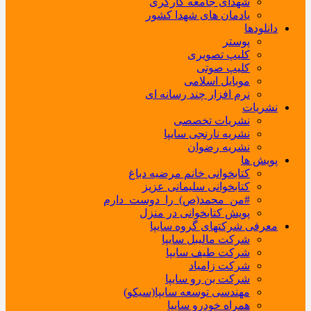
شهدای جامعه کارگری
یادمان های شهدا کشور
دانلودها
پوستر
کلیپ تصویری
کلیپ صوتی
موبایل اسلامی
نرم افزار چند رسانه ای
نشریات
نشریات تخصصی
نشریه نارنجی سایپا
نشریه رضوان
پویش ها
کتابخوانی خانم مرضیه دباغ
کتابخوانی سلیمانی عزیز
#من_محمد(ص)_را_دوست_دارم
پویش کتابخوانی در منزل
معرفی شرکتهای گروه سایپا
شرکت مالیبل سایپا
شرکت طیف سایپا
شرکت زامیاد
شرکت بن رو سایپا
مهندسی توسعه سایپا(سیکو)
همراه خودرو سایپا