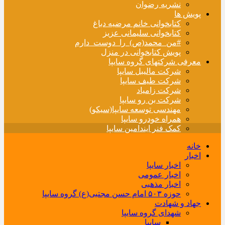
نشریه رضوان
پویش ها
کتابخوانی خانم مرضیه دباغ
کتابخوانی سلیمانی عزیز
#من_محمد(ص)_را_دوست_دارم
پویش کتابخوانی در منزل
معرفی شرکتهای گروه سایپا
شرکت مالیبل سایپا
شرکت طیف سایپا
شرکت زامیاد
شرکت بن رو سایپا
مهندسی توسعه سایپا(سیکو)
همراه خودرو سایپا
کمک فنر ایندامین سایپا
خانه
اخبار
اخبار سایپا
اخبار عمومی
اخبار مذهبی
حوزه ۵۰۳ امام حسن مجتبی(ع) گروه سایپا
جهاد و شهادت
شهدای گروه سایپا
سایپا