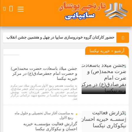
حضور کارکنان گروه خودروسازی سایپا در چهل و هفتمین جشن انقلاب
آرشیو » خیریه نیکسا
تجدید بیعت کارکنان شرکت پارس خودرو با آرمان های رهبر کبیر و فقید
انقلاب اسلامی ایران
جشن میلاد باسعادت حضرت محمد(ص)
مسابقات ورزشی در مگاموتوربا استقبال کارکنان برگزار شد
و حضرت امام جعفرصادق(ع) در مرکز
خیریه نیکسا
به مناسبت هفدهم ربیع الاول ســالروز میلاد نبی مکرم
مراسم عزاداری و ذکرمصیبت سالروز شهادت امام محمدتقی(ع) در
اسلام حضرت محمد(ص) و حضرت امام جعفر صادق(ع،
مراســم جشــنی با حضور فرزندان تحت پوشش
شرکت زامیاد
مؤسسه خیریه نیکســا در مجتمع شهید ترکمانی برگزار
شد.
2 سال قبل
تجربه‌ای میدانی از صنعت برای دانش‌آموزان فنی‌وحرفه‌ای؛ بازدید
به مناسبت آغاز سال تحصیلی و حلول ماه
دانش‌آموزان از خطوط تولید مگاموتور
ربیع الاول
گزارش فعالیت مؤسســه خیریه
احسان و نیکوکاری نیکسا