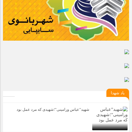
یاد شهدا
شهید”عباس ورامینی”؛شهیدی که مرد عمل بود