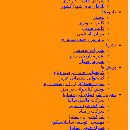
شهدای جامعه کارگری
یادمان های شهدا کشور
دانلودها
پوستر
کلیپ تصویری
کلیپ صوتی
موبایل اسلامی
نرم افزار چند رسانه ای
نشریات
نشریات تخصصی
نشریه نارنجی سایپا
نشریه رضوان
پویش ها
کتابخوانی خانم مرضیه دباغ
کتابخوانی سلیمانی عزیز
#من_محمد(ص)_را_دوست_دارم
پویش کتابخوانی در منزل
معرفی شرکتهای گروه سایپا
شرکت مالیبل سایپا
شرکت طیف سایپا
شرکت زامیاد
شرکت بن رو سایپا
مهندسی توسعه سایپا(سیکو)
همراه خودرو سایپا