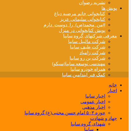
نشریه رضوان
پویش ها
کتابخوانی خانم مرضیه دباغ
کتابخوانی سلیمانی عزیز
#من_محمد(ص)_را_دوست_دارم
پویش کتابخوانی در منزل
معرفی شرکتهای گروه سایپا
شرکت مالیبل سایپا
شرکت طیف سایپا
شرکت زامیاد
شرکت بن رو سایپا
مهندسی توسعه سایپا(سیکو)
همراه خودرو سایپا
کمک فنر ایندامین سایپا
خانه
اخبار
اخبار سایپا
اخبار عمومی
اخبار مذهبی
حوزه ۵۰۳ امام حسن مجتبی(ع) گروه سایپا
جهاد و شهادت
شهدای گروه سایپا
سایپا