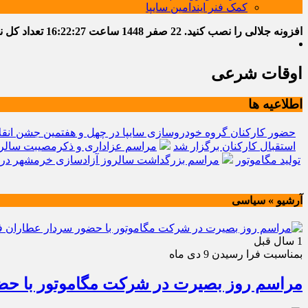
کمک فنر ایندامین سایپا
افزونه جلالی را نصب کنید.
22 صفر 1448
ساعت
16:22:28
تعداد کل نوشت
اوقات شرعی
اطلاعیه ها
حضور کارکنان گروه خودروسازی سایپا در چهل و هفتمین جشن انقل
استقبال کارکنان برگزار شد
مراسم عزاداری و ذکرمصیبت سالرو
تولید مگاموتور
مراسم بزرگداشت سالروز آزادسازی خرمشهر در 
آرشیو » سیاسی
1 سال قبل
بمناسبت فرا رسیدن 9 دی ماه
مراسم روز بصیرت در شرکت مگاموتور با حضو