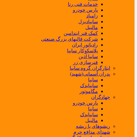
خدمات فنی رنا
پارس خودرو
زامیاد
سایپادیزل
مالیبل
کمک فنر ایندامین
شرکت قالبهای بزرگ صنعتی
رادیاتور ایران
پلاسکوکار سایپا
سایپا آذین
فنرسازی زر
ایثارگران گروه سایپا
پدران آسمانی(شهید)
سایپا
سایپایدک
مگاموتور
جهادگران
پارس خودرو
سایپا
سایپایدک
مالیبل
ریشوهای با ریشه
شهدای مدافع حرم