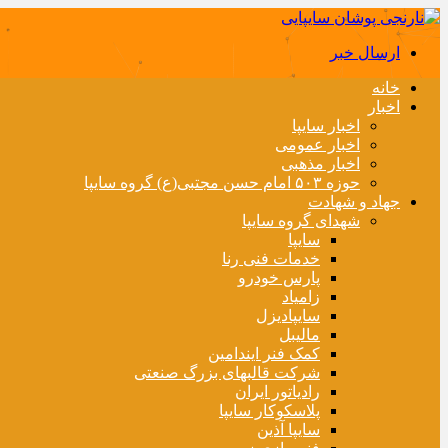
ارسال خبر
خانه
اخبار
اخبار سایپا
اخبار عمومی
اخبار مذهبی
حوزه ۵۰۳ امام حسن مجتبی(ع) گروه سایپا
جهاد و شهادت
شهدای گروه سایپا
سایپا
خدمات فنی رنا
پارس خودرو
زامیاد
سایپادیزل
مالیبل
کمک فنر ایندامین
شرکت قالبهای بزرگ صنعتی
رادیاتور ایران
پلاسکوکار سایپا
سایپا آذین