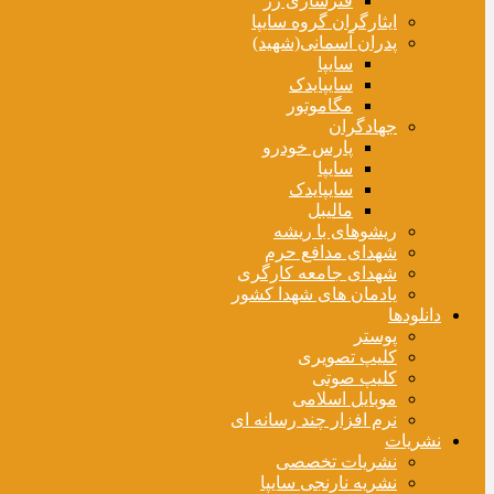
فنرسازی زر
ایثارگران گروه سایپا
پدران آسمانی(شهید)
سایپا
سایپایدک
مگاموتور
جهادگران
پارس خودرو
سایپا
سایپایدک
مالیبل
ریشوهای با ریشه
شهدای مدافع حرم
شهدای جامعه کارگری
یادمان های شهدا کشور
دانلودها
پوستر
کلیپ تصویری
کلیپ صوتی
موبایل اسلامی
نرم افزار چند رسانه ای
نشریات
نشریات تخصصی
نشریه نارنجی سایپا