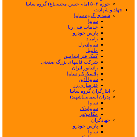
حوزه ۵۰۳ امام حسن مجتبی(ع) گروه سایپا
جهاد و شهادت
شهدای گروه سایپا
سایپا
خدمات فنی رنا
پارس خودرو
زامیاد
سایپادیزل
مالیبل
کمک فنر ایندامین
شرکت قالبهای بزرگ صنعتی
رادیاتور ایران
پلاسکوکار سایپا
سایپا آذین
فنرسازی زر
ایثارگران گروه سایپا
پدران آسمانی(شهید)
سایپا
سایپایدک
مگاموتور
جهادگران
پارس خودرو
سایپا