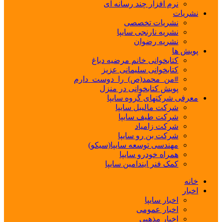
نرم افزار چند رسانه ای
نشریات
نشریات تخصصی
نشریه نارنجی سایپا
نشریه رضوان
پویش ها
کتابخوانی خانم مرضیه دباغ
کتابخوانی سلیمانی عزیز
#من_محمد(ص)_را_دوست_دارم
پویش کتابخوانی در منزل
معرفی شرکتهای گروه سایپا
شرکت مالیبل سایپا
شرکت طیف سایپا
شرکت زامیاد
شرکت بن رو سایپا
مهندسی توسعه سایپا(سیکو)
همراه خودرو سایپا
کمک فنر ایندامین سایپا
خانه
اخبار
اخبار سایپا
اخبار عمومی
اخبار مذهبی