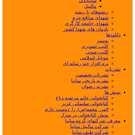
سایپایدک
مالیبل
ریشوهای با ریشه
شهدای مدافع حرم
شهدای جامعه کارگری
یادمان های شهدا کشور
دانلودها
پوستر
کلیپ تصویری
کلیپ صوتی
موبایل اسلامی
نرم افزار چند رسانه ای
نشریات
نشریات تخصصی
نشریه نارنجی سایپا
نشریه رضوان
پویش ها
کتابخوانی خانم مرضیه دباغ
کتابخوانی سلیمانی عزیز
#من_محمد(ص)_را_دوست_دارم
پویش کتابخوانی در منزل
معرفی شرکتهای گروه سایپا
شرکت مالیبل سایپا
شرکت طیف سایپا