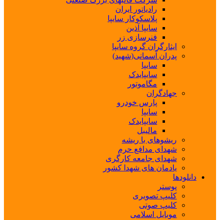
رادیاتور ایران
پلاسکوکار سایپا
سایپا آذین
فنرسازی زر
ایثارگران گروه سایپا
پدران آسمانی(شهید)
سایپا
سایپایدک
مگاموتور
جهادگران
پارس خودرو
سایپا
سایپایدک
مالیبل
ریشوهای با ریشه
شهدای مدافع حرم
شهدای جامعه کارگری
یادمان های شهدا کشور
دانلودها
پوستر
کلیپ تصویری
کلیپ صوتی
موبایل اسلامی