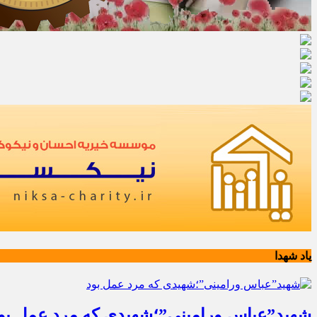
یاد شهدا
شهید”عباس ورامینی”؛شهیدی که مرد عمل بو