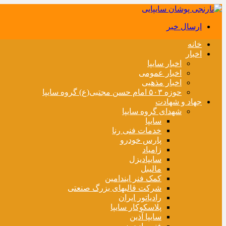
ارسال خبر
خانه
اخبار
اخبار سایپا
اخبار عمومی
اخبار مذهبی
حوزه ۵۰۳ امام حسن مجتبی(ع) گروه سایپا
جهاد و شهادت
شهدای گروه سایپا
سایپا
خدمات فنی رنا
پارس خودرو
زامیاد
سایپادیزل
مالیبل
کمک فنر ایندامین
شرکت قالبهای بزرگ صنعتی
رادیاتور ایران
پلاسکوکار سایپا
سایپا آذین