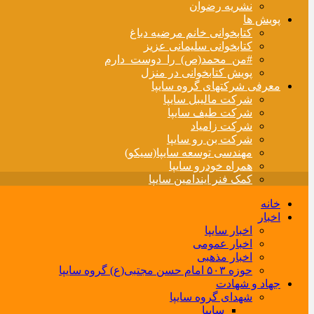
نشریه رضوان
پویش ها
کتابخوانی خانم مرضیه دباغ
کتابخوانی سلیمانی عزیز
#من_محمد(ص)_را_دوست_دارم
پویش کتابخوانی در منزل
معرفی شرکتهای گروه سایپا
شرکت مالیبل سایپا
شرکت طیف سایپا
شرکت زامیاد
شرکت بن رو سایپا
مهندسی توسعه سایپا(سیکو)
همراه خودرو سایپا
کمک فنر ایندامین سایپا
خانه
اخبار
اخبار سایپا
اخبار عمومی
اخبار مذهبی
حوزه ۵۰۳ امام حسن مجتبی(ع) گروه سایپا
جهاد و شهادت
شهدای گروه سایپا
سایپا