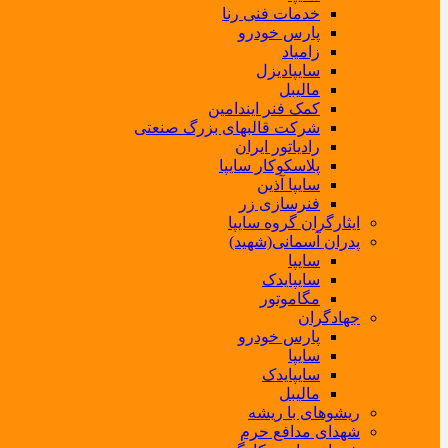
خدمات فنی رنا
پارس خودرو
زامیاد
سایپادیزل
مالیبل
کمک فنر ایندامین
شرکت قالبهای بزرگ صنعتی
رادیاتور ایران
پلاسکوکار سایپا
سایپا آذین
فنرسازی زر
ایثارگران گروه سایپا
پدران آسمانی(شهید)
سایپا
سایپایدک
مگاموتور
جهادگران
پارس خودرو
سایپا
سایپایدک
مالیبل
ریشوهای با ریشه
شهدای مدافع حرم