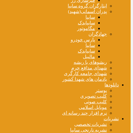
فنرسازی زر
ایثارگران گروه سایپا
پدران آسمانی(شهید)
سایپا
سایپایدک
مگاموتور
جهادگران
پارس خودرو
سایپا
سایپایدک
مالیبل
ریشوهای با ریشه
شهدای مدافع حرم
شهدای جامعه کارگری
یادمان های شهدا کشور
دانلودها
پوستر
کلیپ تصویری
کلیپ صوتی
موبایل اسلامی
نرم افزار چند رسانه ای
نشریات
نشریات تخصصی
نشریه نارنجی سایپا