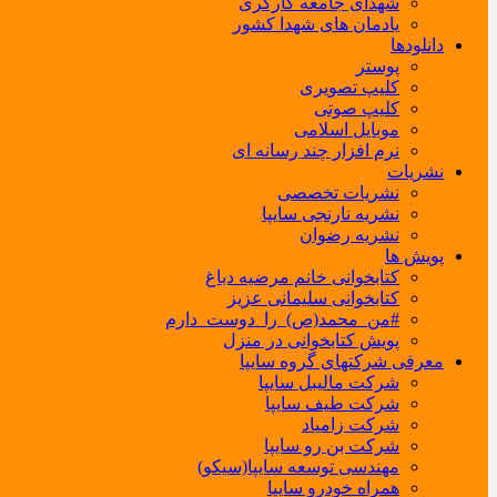
شهدای جامعه کارگری
یادمان های شهدا کشور
دانلودها
پوستر
کلیپ تصویری
کلیپ صوتی
موبایل اسلامی
نرم افزار چند رسانه ای
نشریات
نشریات تخصصی
نشریه نارنجی سایپا
نشریه رضوان
پویش ها
کتابخوانی خانم مرضیه دباغ
کتابخوانی سلیمانی عزیز
#من_محمد(ص)_را_دوست_دارم
پویش کتابخوانی در منزل
معرفی شرکتهای گروه سایپا
شرکت مالیبل سایپا
شرکت طیف سایپا
شرکت زامیاد
شرکت بن رو سایپا
مهندسی توسعه سایپا(سیکو)
همراه خودرو سایپا