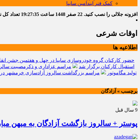
کمک فنر ایندامین سایپا
افزونه جلالی را نصب کنید.
22 صفر 1448
ساعت
19:27:35
تعداد کل نوشت
اوقات شرعی
اطلاعیه ها
حضور کارکنان گروه خودروسازی سایپا در چهل و هفتمین جشن انقل
استقبال کارکنان برگزار شد
مراسم عزاداری و ذکرمصیبت سالرو
تولید مگاموتور
مراسم بزرگداشت سالروز آزادسازی خرمشهر در 
برچسب » آزادگان
9 سال قبل
پوستر + سالروز بازگشت آزادگان به میهن مبار