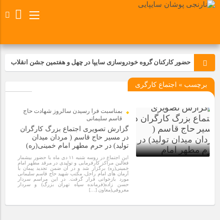
حضور کارکنان گروه خودروسازی سایپا در چهل و هفتمین جشن انقلاب
برچسب » اجتماع کارگری
تجدید بیعت کارکنان شرکت پارس خودرو با آرمان های رهبر کبیر و فقید
انقلاب اسلامی ایران
بمناسبت فرا رسیدن سالروز شهادت حاج
مسابقات ورزشی در مگاموتوربا استقبال کارکنان برگزار شد
قاسم سلیمانی
گزارش تصویری اجتماع بزرگ کارگران
در مسیر حاج قاسم ( مردان میدان
تولید) در حرم مطهر امام خمینی(ره)
مراسم عزاداری و ذکرمصیبت سالروز شهادت امام محمدتقی(ع) در
شرکت زامیاد
این اجتماع در روسه شنبه ۱۱ دی ماه با حضور بیشمار
فعالین مراکز کارفرمایی و تولیدی در مرقد مطهر امام
خمینی(ره) برگزار شد و در آن ضمن تجدید پیمان با
1 سال قبل
آرمان های امام راحل، مکتب شهید حاج قاسم سلیمانی
مورد بازخوانی قرار گرفت. در این مراسم سردار
تجربه‌ای میدانی از صنعت برای دانش‌آموزان فنی‌وحرفه‌ای؛ بازدید
حسن زاده(فرمانده سپاه تهران بزرگ) و سردار
معروفی(معاون […]
دانش‌آموزان از خطوط تولید مگاموتور