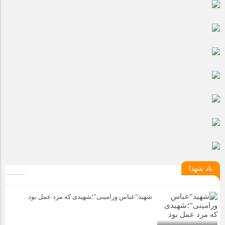
مراسم بزرگداشت سالروز آزادسازی خرمشهر در شرکت پارس خودرو
برگزار شد
مراسم گرامیداشت سالروز آزادسازی خرمشهر در نمازخانه فاطمیه
مگاموتور
تیم شهدای مگاموتور در بزرگترین مسابقات گل کوچک جهان شرکت
کرد
یاد شهدا
شهید”عباس ورامینی”؛شهیدی که مرد عمل بود