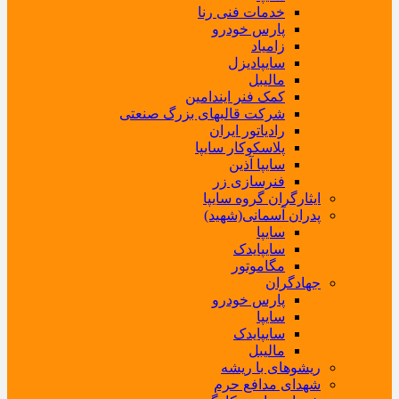
خدمات فنی رنا
پارس خودرو
زامیاد
سایپادیزل
مالیبل
کمک فنر ایندامین
شرکت قالبهای بزرگ صنعتی
رادیاتور ایران
پلاسکوکار سایپا
سایپا آذین
فنرسازی زر
ایثارگران گروه سایپا
پدران آسمانی(شهید)
سایپا
سایپایدک
مگاموتور
جهادگران
پارس خودرو
سایپا
سایپایدک
مالیبل
ریشوهای با ریشه
شهدای مدافع حرم