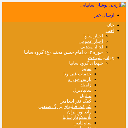
ارسال خبر
خانه
اخبار
اخبار سایپا
اخبار عمومی
اخبار مذهبی
حوزه ۵۰۳ امام حسن مجتبی(ع) گروه سایپا
جهاد و شهادت
شهدای گروه سایپا
سایپا
خدمات فنی رنا
پارس خودرو
زامیاد
سایپادیزل
مالیبل
کمک فنر ایندامین
شرکت قالبهای بزرگ صنعتی
رادیاتور ایران
پلاسکوکار سایپا
سایپا آذین