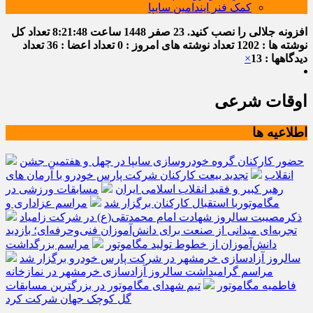
کمک فنر ایندامین سایپا
افزونه جلالی را نصب کنید.
23 صفر 1448
ساعت
8:21:48
تعداد کل
نوشته ها : 1202
تعداد نوشته های امروز : 0
تعداد اعضا : 36
تعداد
دیدگاهها : 13
×
اوقات شرعی
اطلاعیه ها
حضور کارکنان گروه خودروسازی سایپا در چهل و هفتمین جشن
انقلاب
تجدید بیعت کارکنان شرکت پارس خودرو با آرمان های
رهبر کبیر و فقید انقلاب اسلامی ایران
مسابقات ورزشی در
مگاموتوربا استقبال کارکنان برگزار شد
مراسم عزاداری و
ذکرمصیبت سالروز شهادت امام محمدتقی(ع) در شرکت زامیاد
تجربه‌ای میدانی از صنعت برای دانش‌آموزان فنی‌وحرفه‌ای؛ بازدید
دانش‌آموزان از خطوط تولید مگاموتور
مراسم بزرگداشت
سالروز آزادسازی خرمشهر در شرکت پارس خودرو برگزار شد
مراسم گرامیداشت سالروز آزادسازی خرمشهر در نمازخانه
فاطمیه مگاموتور
تیم شهدای مگاموتور در بزرگترین مسابقات
گل کوچک جهان شرکت کرد