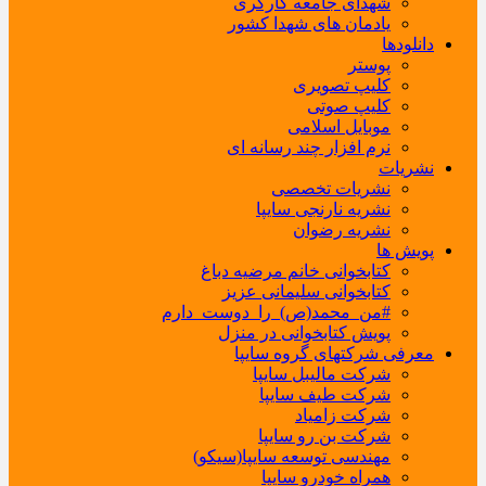
شهدای جامعه کارگری
یادمان های شهدا کشور
دانلودها
پوستر
کلیپ تصویری
کلیپ صوتی
موبایل اسلامی
نرم افزار چند رسانه ای
نشریات
نشریات تخصصی
نشریه نارنجی سایپا
نشریه رضوان
پویش ها
کتابخوانی خانم مرضیه دباغ
کتابخوانی سلیمانی عزیز
#من_محمد(ص)_را_دوست_دارم
پویش کتابخوانی در منزل
معرفی شرکتهای گروه سایپا
شرکت مالیبل سایپا
شرکت طیف سایپا
شرکت زامیاد
شرکت بن رو سایپا
مهندسی توسعه سایپا(سیکو)
همراه خودرو سایپا