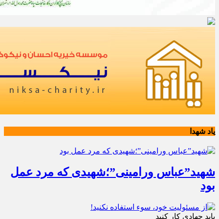
یاد شهدا
شهید”عباس ورامینی”؛شهیدی که مرد عمل
بود
باید جهادی کار کنید