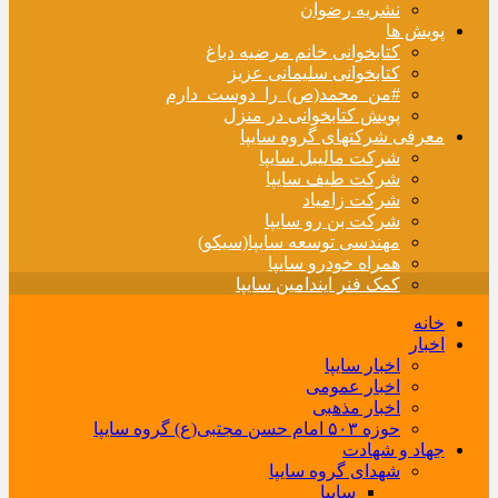
نشریه رضوان
پویش ها
کتابخوانی خانم مرضیه دباغ
کتابخوانی سلیمانی عزیز
#من_محمد(ص)_را_دوست_دارم
پویش کتابخوانی در منزل
معرفی شرکتهای گروه سایپا
شرکت مالیبل سایپا
شرکت طیف سایپا
شرکت زامیاد
شرکت بن رو سایپا
مهندسی توسعه سایپا(سیکو)
همراه خودرو سایپا
کمک فنر ایندامین سایپا
خانه
اخبار
اخبار سایپا
اخبار عمومی
اخبار مذهبی
حوزه ۵۰۳ امام حسن مجتبی(ع) گروه سایپا
جهاد و شهادت
شهدای گروه سایپا
سایپا