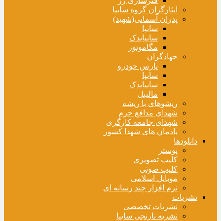
فنرسازی زر
ایثارگران گروه سایپا
پدران آسمانی(شهید)
سایپا
سایپایدک
مگاموتور
جهادگران
پارس خودرو
سایپا
سایپایدک
مالیبل
ریشوهای با ریشه
شهدای مدافع حرم
شهدای جامعه کارگری
یادمان های شهدا کشور
دانلودها
پوستر
کلیپ تصویری
کلیپ صوتی
موبایل اسلامی
نرم افزار چند رسانه ای
نشریات
نشریات تخصصی
نشریه نارنجی سایپا