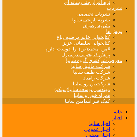
نرم افزار چند رسانه ای
نشریات
نشریات تخصصی
نشریه نارنجی سایپا
نشریه رضوان
پویش ها
کتابخوانی خانم مرضیه دباغ
کتابخوانی سلیمانی عزیز
#من_محمد(ص)_را_دوست_دارم
پویش کتابخوانی در منزل
معرفی شرکتهای گروه سایپا
شرکت مالیبل سایپا
شرکت طیف سایپا
شرکت زامیاد
شرکت بن رو سایپا
مهندسی توسعه سایپا(سیکو)
همراه خودرو سایپا
کمک فنر ایندامین سایپا
خانه
اخبار
اخبار سایپا
اخبار عمومی
اخبار مذهبی