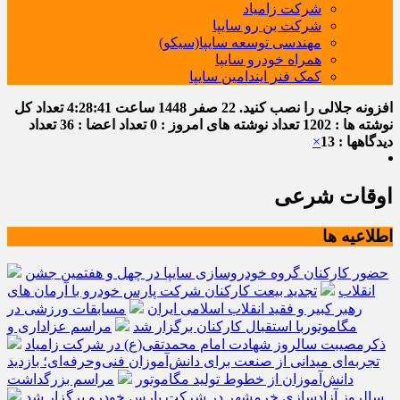
شرکت زامیاد
شرکت بن رو سایپا
مهندسی توسعه سایپا(سیکو)
همراه خودرو سایپا
کمک فنر ایندامین سایپا
افزونه جلالی را نصب کنید.
22 صفر 1448
ساعت
4:28:42
تعداد کل
نوشته ها : 1202
تعداد نوشته های امروز : 0
تعداد اعضا : 36
تعداد
دیدگاهها : 13
×
اوقات شرعی
اطلاعیه ها
حضور کارکنان گروه خودروسازی سایپا در چهل و هفتمین جشن
انقلاب
تجدید بیعت کارکنان شرکت پارس خودرو با آرمان های
رهبر کبیر و فقید انقلاب اسلامی ایران
مسابقات ورزشی در
مگاموتوربا استقبال کارکنان برگزار شد
مراسم عزاداری و
ذکرمصیبت سالروز شهادت امام محمدتقی(ع) در شرکت زامیاد
تجربه‌ای میدانی از صنعت برای دانش‌آموزان فنی‌وحرفه‌ای؛ بازدید
دانش‌آموزان از خطوط تولید مگاموتور
مراسم بزرگداشت
سالروز آزادسازی خرمشهر در شرکت پارس خودرو برگزار شد