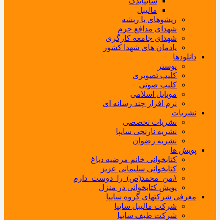
سایپایدک
مالیبل
ریشوهای با ریشه
شهدای مدافع حرم
شهدای جامعه کارگری
یادمان های شهدا کشور
دانلودها
پوستر
کلیپ تصویری
کلیپ صوتی
موبایل اسلامی
نرم افزار چند رسانه ای
نشریات
نشریات تخصصی
نشریه نارنجی سایپا
نشریه رضوان
پویش ها
کتابخوانی خانم مرضیه دباغ
کتابخوانی سلیمانی عزیز
#من_محمد(ص)_را_دوست_دارم
پویش کتابخوانی در منزل
معرفی شرکتهای گروه سایپا
شرکت مالیبل سایپا
شرکت طیف سایپا