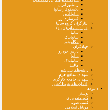
رادیاتور ایران
پلاسکوکار سایپا
سایپا آذین
فنرسازی زر
ایثارگران گروه سایپا
پدران آسمانی(شهید)
سایپا
سایپایدک
مگاموتور
جهادگران
پارس خودرو
سایپا
سایپایدک
مالیبل
ریشوهای با ریشه
شهدای مدافع حرم
شهدای جامعه کارگری
یادمان های شهدا کشور
دانلودها
پوستر
کلیپ تصویری
کلیپ صوتی
موبایل اسلامی