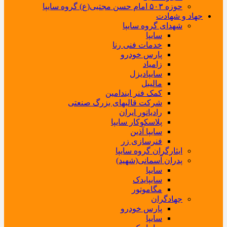
حوزه ۵۰۳ امام حسن مجتبی(ع) گروه سایپا
جهاد و شهادت
شهدای گروه سایپا
سایپا
خدمات فنی رنا
پارس خودرو
زامیاد
سایپادیزل
مالیبل
کمک فنر ایندامین
شرکت قالبهای بزرگ صنعتی
رادیاتور ایران
پلاسکوکار سایپا
سایپا آذین
فنرسازی زر
ایثارگران گروه سایپا
پدران آسمانی(شهید)
سایپا
سایپایدک
مگاموتور
جهادگران
پارس خودرو
سایپا