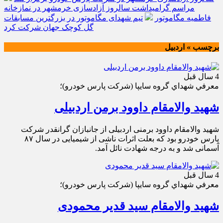
مراسم گرامیداشت سالروز آزادسازی خرمشهر در نمازخانه
فاطمیه مگاموتور
تیم شهدای مگاموتور در بزرگترین مسابقات
گل کوچک جهان شرکت کرد
برچسب » اردبیل
4 سال قبل
معرفي شهداي گروه سايپا (شركت پارس خودرو)؛
شهید والامقام داوود برمن اردبیلی
شهید والامقام داوود برمنی اردبیلی از جانبازان گرانقدر شرکت
پارس خودرو بود که بعلت اثرات ناشی از شیمیایی در سال ۸۷
آسمانی شد و به درجه شهادت نائل آمد.
4 سال قبل
معرفي شهداي گروه سايپا (شركت پارس خودرو)؛
شهید والامقام سید قدیر محمودی