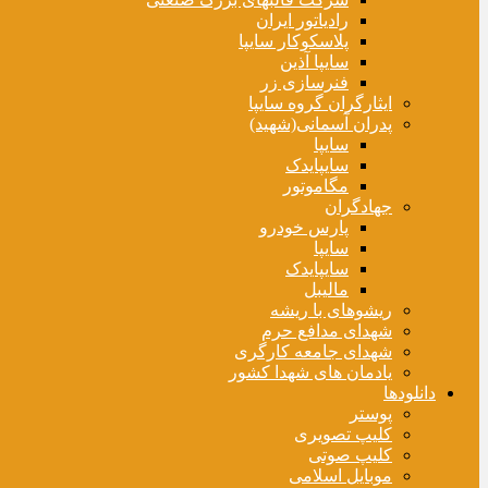
رادیاتور ایران
پلاسکوکار سایپا
سایپا آذین
فنرسازی زر
ایثارگران گروه سایپا
پدران آسمانی(شهید)
سایپا
سایپایدک
مگاموتور
جهادگران
پارس خودرو
سایپا
سایپایدک
مالیبل
ریشوهای با ریشه
شهدای مدافع حرم
شهدای جامعه کارگری
یادمان های شهدا کشور
دانلودها
پوستر
کلیپ تصویری
کلیپ صوتی
موبایل اسلامی