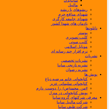
سایپایدک
مالیبل
ریشوهای با ریشه
شهدای مدافع حرم
شهدای جامعه کارگری
یادمان های شهدا کشور
دانلودها
پوستر
کلیپ تصویری
کلیپ صوتی
موبایل اسلامی
نرم افزار چند رسانه ای
نشریات
نشریات تخصصی
نشریه نارنجی سایپا
نشریه رضوان
پویش ها
کتابخوانی خانم مرضیه دباغ
کتابخوانی سلیمانی عزیز
#من_محمد(ص)_را_دوست_دارم
پویش کتابخوانی در منزل
معرفی شرکتهای گروه سایپا
شرکت مالیبل سایپا
شرکت طیف سایپا