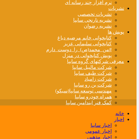
نرم افزار چند رسانه ای
نشریات
نشریات تخصصی
نشریه نارنجی سایپا
نشریه رضوان
پویش ها
کتابخوانی خانم مرضیه دباغ
کتابخوانی سلیمانی عزیز
#من_محمد(ص)_را_دوست_دارم
پویش کتابخوانی در منزل
معرفی شرکتهای گروه سایپا
شرکت مالیبل سایپا
شرکت طیف سایپا
شرکت زامیاد
شرکت بن رو سایپا
مهندسی توسعه سایپا(سیکو)
همراه خودرو سایپا
کمک فنر ایندامین سایپا
خانه
اخبار
اخبار سایپا
اخبار عمومی
اخبار مذهبی