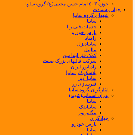
حوزه ۵۰۳ امام حسن مجتبی(ع) گروه سایپا
جهاد و شهادت
شهدای گروه سایپا
سایپا
خدمات فنی رنا
پارس خودرو
زامیاد
سایپادیزل
مالیبل
کمک فنر ایندامین
شرکت قالبهای بزرگ صنعتی
رادیاتور ایران
پلاسکوکار سایپا
سایپا آذین
فنرسازی زر
ایثارگران گروه سایپا
پدران آسمانی(شهید)
سایپا
سایپایدک
مگاموتور
جهادگران
پارس خودرو
سایپا