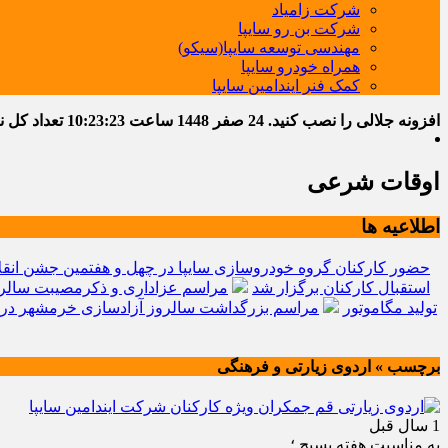
شرکت زامیاد
شرکت بن رو سایپا
مهندسی توسعه سایپا(سیکو)
همراه خودرو سایپا
کمک فنر ایندامین سایپا
افزونه جلالی را نصب کنید.
24 صفر 1448
ساعت
10:23:24
تعداد کل نوشت
اوقات شرعی
اطلاعیه ها
حضور کارکنان گروه خودروسازی سایپا در چهل و هفتمین جشن انقل
استقبال کارکنان برگزار شد
مراسم عزاداری و ذکرمصیبت سالرو
تولید مگاموتور
مراسم بزرگداشت سالروز آزادسازی خرمشهر در 
برچسب » اردوی زیارتی و فرهنگی
1 سال قبل
به مناسبت هفته بسیج ؛