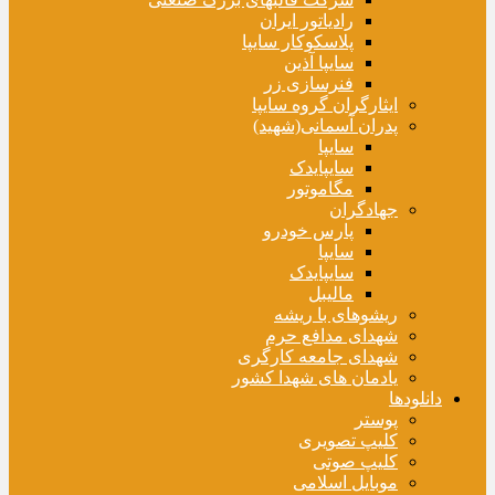
رادیاتور ایران
پلاسکوکار سایپا
سایپا آذین
فنرسازی زر
ایثارگران گروه سایپا
پدران آسمانی(شهید)
سایپا
سایپایدک
مگاموتور
جهادگران
پارس خودرو
سایپا
سایپایدک
مالیبل
ریشوهای با ریشه
شهدای مدافع حرم
شهدای جامعه کارگری
یادمان های شهدا کشور
دانلودها
پوستر
کلیپ تصویری
کلیپ صوتی
موبایل اسلامی