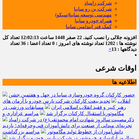
شرکت زامیاد
شرکت بن رو سایپا
مهندسی توسعه سایپا(سیکو)
همراه خودرو سایپا
کمک فنر ایندامین سایپا
افزونه جلالی را نصب کنید.
22 صفر 1448
ساعت
12:02:13
تعداد کل
نوشته ها : 1202
تعداد نوشته های امروز : 0
تعداد اعضا : 36
تعداد
دیدگاهها : 13
×
اوقات شرعی
اطلاعیه ها
حضور کارکنان گروه خودروسازی سایپا در چهل و هفتمین جشن
انقلاب
تجدید بیعت کارکنان شرکت پارس خودرو با آرمان های
رهبر کبیر و فقید انقلاب اسلامی ایران
مسابقات ورزشی در
مگاموتوربا استقبال کارکنان برگزار شد
مراسم عزاداری و
ذکرمصیبت سالروز شهادت امام محمدتقی(ع) در شرکت زامیاد
تجربه‌ای میدانی از صنعت برای دانش‌آموزان فنی‌وحرفه‌ای؛ بازدید
دانش‌آموزان از خطوط تولید مگاموتور
مراسم بزرگداشت
سالروز آزادسازی خرمشهر در شرکت پارس خودرو برگزار شد