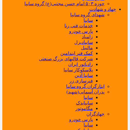
حوزه ۵۰۳ امام حسن مجتبی(ع) گروه سایپا
جهاد و شهادت
شهدای گروه سایپا
سایپا
خدمات فنی رنا
پارس خودرو
زامیاد
سایپادیزل
مالیبل
کمک فنر ایندامین
شرکت قالبهای بزرگ صنعتی
رادیاتور ایران
پلاسکوکار سایپا
سایپا آذین
فنرسازی زر
ایثارگران گروه سایپا
پدران آسمانی(شهید)
سایپا
سایپایدک
مگاموتور
جهادگران
پارس خودرو
سایپا