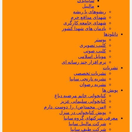
سایپایدک
مالیبل
ریشوهای با ریشه
شهدای مدافع حرم
شهدای جامعه کارگری
یادمان های شهدا کشور
دانلودها
پوستر
کلیپ تصویری
کلیپ صوتی
موبایل اسلامی
نرم افزار چند رسانه ای
نشریات
نشریات تخصصی
نشریه نارنجی سایپا
نشریه رضوان
پویش ها
کتابخوانی خانم مرضیه دباغ
کتابخوانی سلیمانی عزیز
#من_محمد(ص)_را_دوست_دارم
پویش کتابخوانی در منزل
معرفی شرکتهای گروه سایپا
شرکت مالیبل سایپا
شرکت طیف سایپا