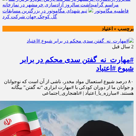
مراسم گرامیداشت سالروز آزادسازی خرمشهر در نمازخانه
فاطمیه مگاموتور
تیم شهدای مگاموتور در بزرگترین مسابقات
گل کوچک جهان شرکت کرد
برچسب » اعتیاد
2 سال قبل
#مهارت_نه_گفتن سدی محکم در برابر
شیوع #اعتیاد
۸۰ درصد شیوع استعمال مواد مخدر، ناشی از آن است که نوجوانان
و جوانان ما از دوران کودکی با #مهارت ابزاری “نه گفتن” بیگانه
هستند. #مبارزه_با_اعتیاد | #ناهنجاری_اجتماعی