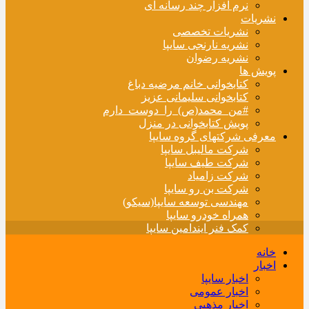
نرم افزار چند رسانه ای
نشریات
نشریات تخصصی
نشریه نارنجی سایپا
نشریه رضوان
پویش ها
کتابخوانی خانم مرضیه دباغ
کتابخوانی سلیمانی عزیز
#من_محمد(ص)_را_دوست_دارم
پویش کتابخوانی در منزل
معرفی شرکتهای گروه سایپا
شرکت مالیبل سایپا
شرکت طیف سایپا
شرکت زامیاد
شرکت بن رو سایپا
مهندسی توسعه سایپا(سیکو)
همراه خودرو سایپا
کمک فنر ایندامین سایپا
خانه
اخبار
اخبار سایپا
اخبار عمومی
اخبار مذهبی