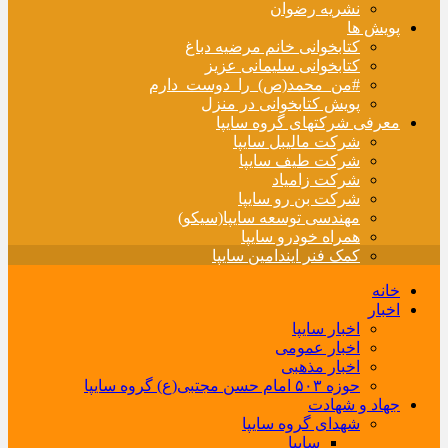
نشریه رضوان
پویش ها
کتابخوانی خانم مرضیه دباغ
کتابخوانی سلیمانی عزیز
#من_محمد(ص)_را_دوست_دارم
پویش کتابخوانی در منزل
معرفی شرکتهای گروه سایپا
شرکت مالیبل سایپا
شرکت طیف سایپا
شرکت زامیاد
شرکت بن رو سایپا
مهندسی توسعه سایپا(سیکو)
همراه خودرو سایپا
کمک فنر ایندامین سایپا
خانه
اخبار
اخبار سایپا
اخبار عمومی
اخبار مذهبی
حوزه ۵۰۳ امام حسن مجتبی(ع) گروه سایپا
جهاد و شهادت
شهدای گروه سایپا
سایپا