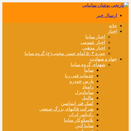
ارسال خبر
خانه
اخبار
اخبار سایپا
اخبار عمومی
اخبار مذهبی
حوزه ۵۰۳ امام حسن مجتبی(ع) گروه سایپا
جهاد و شهادت
شهدای گروه سایپا
سایپا
خدمات فنی رنا
پارس خودرو
زامیاد
سایپادیزل
مالیبل
کمک فنر ایندامین
شرکت قالبهای بزرگ صنعتی
رادیاتور ایران
پلاسکوکار سایپا
سایپا آذین