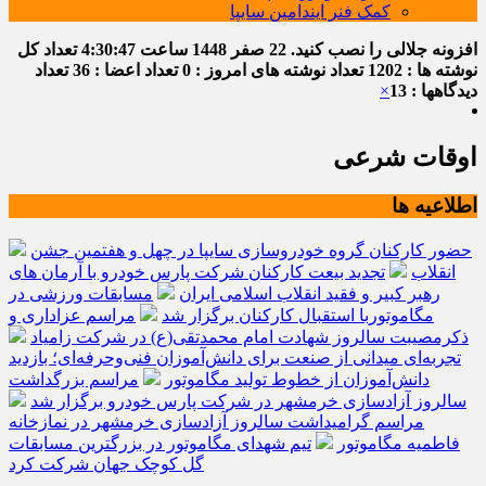
کمک فنر ایندامین سایپا
افزونه جلالی را نصب کنید.
22 صفر 1448
ساعت
4:30:48
تعداد کل
نوشته ها : 1202
تعداد نوشته های امروز : 0
تعداد اعضا : 36
تعداد
دیدگاهها : 13
×
اوقات شرعی
اطلاعیه ها
حضور کارکنان گروه خودروسازی سایپا در چهل و هفتمین جشن
انقلاب
تجدید بیعت کارکنان شرکت پارس خودرو با آرمان های
رهبر کبیر و فقید انقلاب اسلامی ایران
مسابقات ورزشی در
مگاموتوربا استقبال کارکنان برگزار شد
مراسم عزاداری و
ذکرمصیبت سالروز شهادت امام محمدتقی(ع) در شرکت زامیاد
تجربه‌ای میدانی از صنعت برای دانش‌آموزان فنی‌وحرفه‌ای؛ بازدید
دانش‌آموزان از خطوط تولید مگاموتور
مراسم بزرگداشت
سالروز آزادسازی خرمشهر در شرکت پارس خودرو برگزار شد
مراسم گرامیداشت سالروز آزادسازی خرمشهر در نمازخانه
فاطمیه مگاموتور
تیم شهدای مگاموتور در بزرگترین مسابقات
گل کوچک جهان شرکت کرد