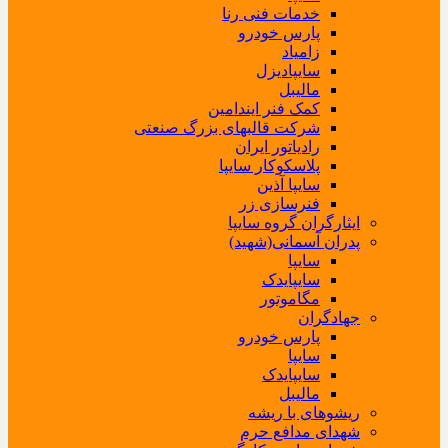
خدمات فنی رنا
پارس خودرو
زامیاد
سایپادیزل
مالیبل
کمک فنر ایندامین
شرکت قالبهای بزرگ صنعتی
رادیاتور ایران
پلاسکوکار سایپا
سایپا آذین
فنرسازی زر
ایثارگران گروه سایپا
پدران آسمانی(شهید)
سایپا
سایپایدک
مگاموتور
جهادگران
پارس خودرو
سایپا
سایپایدک
مالیبل
ریشوهای با ریشه
شهدای مدافع حرم