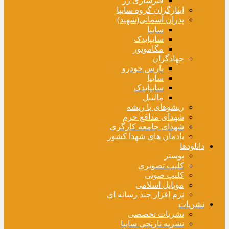
فنرسازی زر
ایثارگران گروه سایپا
پدران آسمانی(شهید)
سایپا
سایپایدک
مگاموتور
جهادگران
پارس خودرو
سایپا
سایپایدک
مالیبل
ریشوهای با ریشه
شهدای مدافع حرم
شهدای جامعه کارگری
یادمان های شهدا کشور
دانلودها
پوستر
کلیپ تصویری
کلیپ صوتی
موبایل اسلامی
نرم افزار چند رسانه ای
نشریات
نشریات تخصصی
نشریه نارنجی سایپا