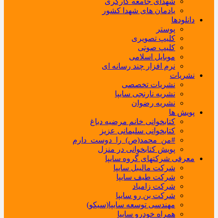
شهدای جامعه کارگری
یادمان های شهدا کشور
دانلودها
پوستر
کلیپ تصویری
کلیپ صوتی
موبایل اسلامی
نرم افزار چند رسانه ای
نشریات
نشریات تخصصی
نشریه نارنجی سایپا
نشریه رضوان
پویش ها
کتابخوانی خانم مرضیه دباغ
کتابخوانی سلیمانی عزیز
#من_محمد(ص)_را_دوست_دارم
پویش کتابخوانی در منزل
معرفی شرکتهای گروه سایپا
شرکت مالیبل سایپا
شرکت طیف سایپا
شرکت زامیاد
شرکت بن رو سایپا
مهندسی توسعه سایپا(سیکو)
همراه خودرو سایپا