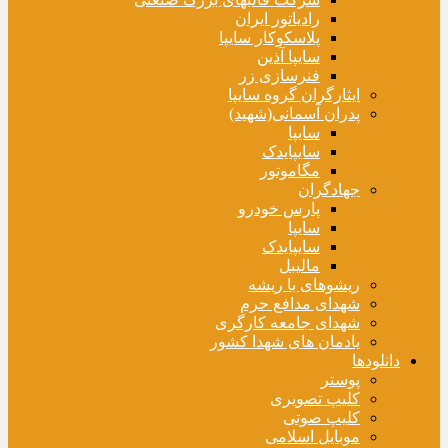
رادیاتور ایران
پلاسکوکار سایپا
سایپا آذین
فنرسازی زر
ایثارگران گروه سایپا
پدران آسمانی(شهید)
سایپا
سایپایدک
مگاموتور
جهادگران
پارس خودرو
سایپا
سایپایدک
مالیبل
ریشوهای با ریشه
شهدای مدافع حرم
شهدای جامعه کارگری
یادمان های شهدا کشور
دانلودها
پوستر
کلیپ تصویری
کلیپ صوتی
موبایل اسلامی