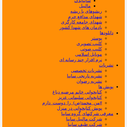
سایپایدک
مالیبل
ریشوهای با ریشه
شهدای مدافع حرم
شهدای جامعه کارگری
یادمان های شهدا کشور
دانلودها
پوستر
کلیپ تصویری
کلیپ صوتی
موبایل اسلامی
نرم افزار چند رسانه ای
نشریات
نشریات تخصصی
نشریه نارنجی سایپا
نشریه رضوان
پویش ها
کتابخوانی خانم مرضیه دباغ
کتابخوانی سلیمانی عزیز
#من_محمد(ص)_را_دوست_دارم
پویش کتابخوانی در منزل
معرفی شرکتهای گروه سایپا
شرکت مالیبل سایپا
شرکت طیف سایپا