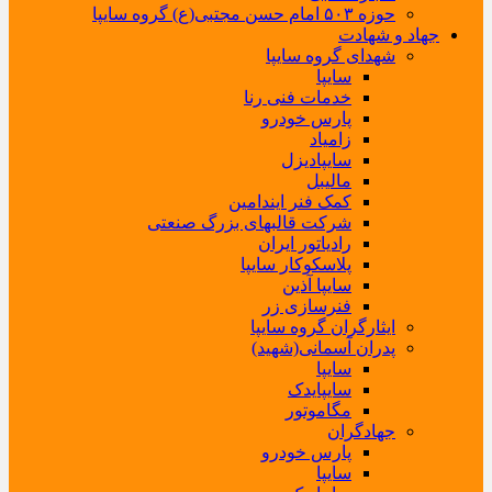
حوزه ۵۰۳ امام حسن مجتبی(ع) گروه سایپا
جهاد و شهادت
شهدای گروه سایپا
سایپا
خدمات فنی رنا
پارس خودرو
زامیاد
سایپادیزل
مالیبل
کمک فنر ایندامین
شرکت قالبهای بزرگ صنعتی
رادیاتور ایران
پلاسکوکار سایپا
سایپا آذین
فنرسازی زر
ایثارگران گروه سایپا
پدران آسمانی(شهید)
سایپا
سایپایدک
مگاموتور
جهادگران
پارس خودرو
سایپا