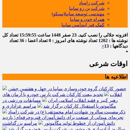
شرکت زامیاد
شرکت بن رو سایپا
مهندسی توسعه سایپا(سیکو)
همراه خودرو سایپا
کمک فنر ایندامین سایپا
افزونه جلالی را نصب کنید.
23 صفر 1448
ساعت
15:59:55
تعداد کل
نوشته ها : 1202
تعداد نوشته های امروز : 0
تعداد اعضا : 36
تعداد
دیدگاهها : 13
×
اوقات شرعی
اطلاعیه ها
حضور کارکنان گروه خودروسازی سایپا در چهل و هفتمین جشن
انقلاب
تجدید بیعت کارکنان شرکت پارس خودرو با آرمان های
رهبر کبیر و فقید انقلاب اسلامی ایران
مسابقات ورزشی در
مگاموتوربا استقبال کارکنان برگزار شد
مراسم عزاداری و
ذکرمصیبت سالروز شهادت امام محمدتقی(ع) در شرکت زامیاد
تجربه‌ای میدانی از صنعت برای دانش‌آموزان فنی‌وحرفه‌ای؛ بازدید
دانش‌آموزان از خطوط تولید مگاموتور
مراسم بزرگداشت
سالروز آزادسازی خرمشهر در شرکت پارس خودرو برگزار شد