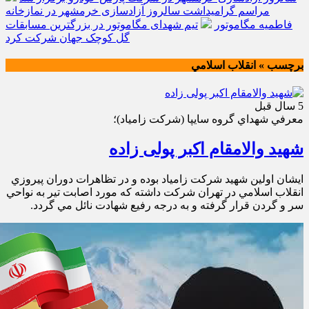
مراسم گرامیداشت سالروز آزادسازی خرمشهر در نمازخانه
فاطمیه مگاموتور
تیم شهدای مگاموتور در بزرگترین مسابقات
گل کوچک جهان شرکت کرد
برچسب » انقلاب اسلامي
5 سال قبل
معرفي شهداي گروه سايپا (شركت زامياد)؛
شهید والامقام اکبر پولی زاده
ايشان اولين شهيد شركت زامياد بوده و در تظاهرات دوران پيروزي
انقلاب اسلامي در تهران شركت داشته كه مورد اصابت تير به نواحي
سر و گردن قرار گرفته و به درجه رفيع شهادت نائل مي گردد.