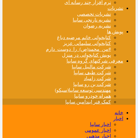
نرم افزار چند رسانه ای
نشریات
نشریات تخصصی
نشریه نارنجی سایپا
نشریه رضوان
پویش ها
کتابخوانی خانم مرضیه دباغ
کتابخوانی سلیمانی عزیز
#من_محمد(ص)_را_دوست_دارم
پویش کتابخوانی در منزل
معرفی شرکتهای گروه سایپا
شرکت مالیبل سایپا
شرکت طیف سایپا
شرکت زامیاد
شرکت بن رو سایپا
مهندسی توسعه سایپا(سیکو)
همراه خودرو سایپا
کمک فنر ایندامین سایپا
خانه
اخبار
اخبار سایپا
اخبار عمومی
اخبار مذهبی